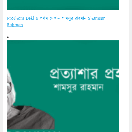
Prothom Dekha প্রথম দেখা– শামসুর রাহমান Shamsur
Rahman