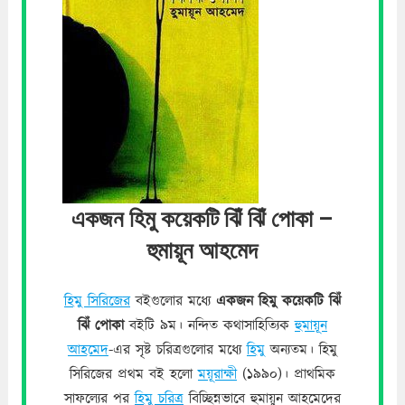
একজন হিমু কয়েকটি ঝিঁ ঝিঁ পোকা –
হুমায়ূন আহমেদ
হিমু সিরিজের
বইগুলোর মধ্যে
একজন হিমু কয়েকটি ঝিঁ
ঝিঁ পোকা
বইটি ৯ম। নন্দিত কথাসাহিত্যিক
হুমায়ূন
আহমেদ
-এর সৃষ্ট চরিত্রগুলোর মধ্যে
হিমু
অন্যতম। হিমু
সিরিজের প্রথম বই হলো
ময়ূরাক্ষী
(১৯৯০)। প্রাথমিক
সাফল্যের পর
হিমু চরিত্র
বিচ্ছিন্নভাবে হুমায়ুন আহমেদের