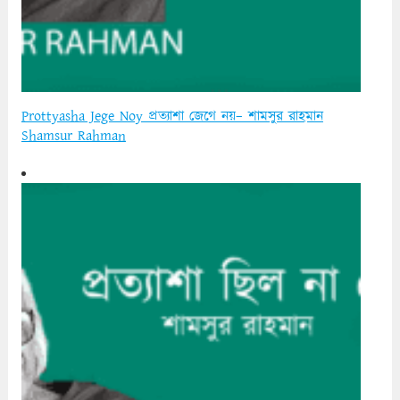
Prottyasha Jege Noy প্রত্যাশা জেগে নয়– শামসুর রাহমান
Shamsur Rahman