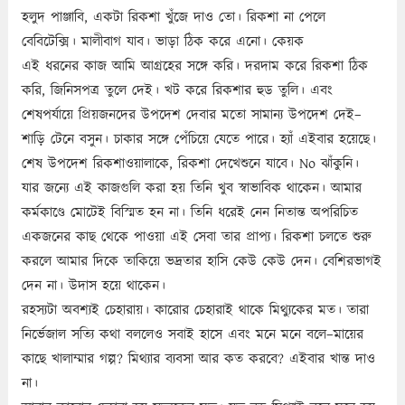
হলুদ পাঞ্জাবি, একটা রিকশা খুঁজে দাও তো। রিকশা না পেলে
বেবিটেক্সি। মালীবাগ যাব। ভাড়া ঠিক করে এনো। কেয়ক
এই ধরনের কাজ আমি আগ্রহের সঙ্গে করি। দরদাম করে রিকশা ঠিক
করি, জিনিসপত্র তুলে দেই। খট করে রিকশার হুড তুলি। এবং
শেষপর্যায়ে প্রিয়জনদের উপদেশ দেবার মতো সামান্য উপদেশ দেই–
শাড়ি টেনে বসুন। চাকার সঙ্গে পেঁচিয়ে যেতে পারে। হ্যাঁ এইবার হয়েছে।
শেষ উপদেশ রিকশাওয়ালাকে, রিকশা দেখেশুনে যাবে। No ঝাঁকুনি।
যার জন্যে এই কাজগুলি করা হয় তিনি খুব স্বাভাবিক থাকেন। আমার
কর্মকাণ্ডে মোটেই বিস্মিত হন না। তিনি ধরেই নেন নিতান্ত অপরিচিত
একজনের কাছ থেকে পাওয়া এই সেবা তার প্রাপ্য। রিকশা চলতে শুরু
করলে আমার দিকে তাকিয়ে ভদ্রতার হাসি কেউ কেউ দেন। বেশিরভাগই
দেন না। উদাস হয়ে থাকেন।
রহস্যটা অবশ্যই চেহারায়। কারোর চেহারাই থাকে মিথ্যুকের মত। তারা
নির্ভেজাল সত্যি কথা বললেও সবাই হাসে এবং মনে মনে বলে–মায়ের
কাছে খালাম্মার গল্প? মিথ্যার ব্যবসা আর কত করবে? এইবার খান্ত দাও
না।