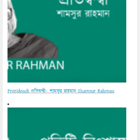
Protidondi প্রতিদ্বন্দ্বী– শামসুর রাহমান Shamsur Rahman