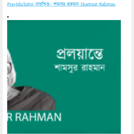
Prayishchitto প্রায়শ্চিত্ত– শামসুর রাহমান Shamsur Rahman