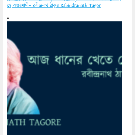
হে অন্তরযামী– রবীন্দ্রনাথ ঠাকুর Rabindranath Tagor