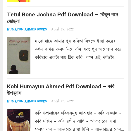
গম্ভীর। ছেঁচা দেয়ার আয়োজন সকাল থেকেই চলছে।
আনুষ্ঠানিক শাস্তি তো, আয়োজন...
Read more
Tetul Bone Jochna Pdf Download – তেঁতুল বনে
জোছনা
April 27, 2022
HUMAYUN AHMED BOOKS
মাঝে মাঝে আমার খুব কবিতা লিখতে ইচ্ছা করে।
তখন কাগজ কলম নিয়ে বসি এবং খুব আয়োজন করে
কবিতার একটা নাম ঠিক করি। ব্যাস এই পর্যন্তই!
কবিতার শিরোনাম লেখা হয় কিন্তু কবিতা আর লেখা হয়
না। বুদ্ধিমান পাঠক আশা করি এর...
Read more
Kobi Humayun Ahmed Pdf Download – কবি
উপন্যাস
April 23, 2022
HUMAYUN AHMED BOOKS
কবি উপন্যাসের চরিত্রসমূহ আতাহার – কবি সাজ্জাদ –
কবি মজিদ – কবি রশীদ আলি – আতাহারের বাবা
সালমা বানু – আতাহারের মা মিলি – আতাহারের বোন