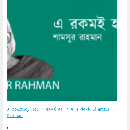
A Rokomoy Hoy এ রকমই হয়– শামসুর রাহমান Shamsur
Rahman