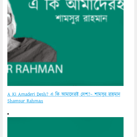
A Ki Amaderi Desh? এ কি আমাদেরই দেশ?– শামসুর রাহমান
Shamsur Rahman