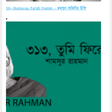
30+ Humayun Faridi Quotes – হুমায়ুন ফরিদীর উক্তি