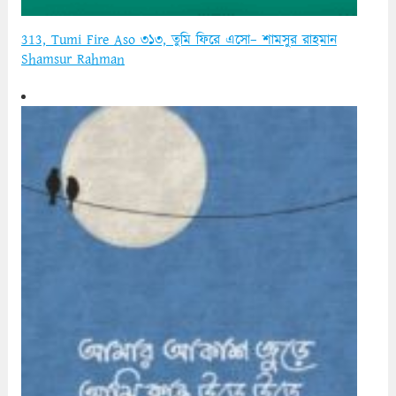
313, Tumi Fire Aso ৩১৩, তুমি ফিরে এসো– শামসুর রাহমান
Shamsur Rahman