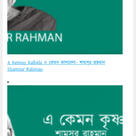
A Kemon Kalbela এ কেমন কালবেলা– শামসুর রাহমান
Shamsur Rahman