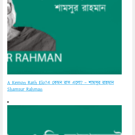
A Kemon Rath Elo?এ কেমন রাত এলো? – শামসুর রাহমান
Shamsur Rahman