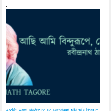
Aachhi Aami Bindurupe He Antorjami আছি আমি বিন্দুরূপে,