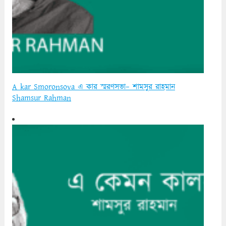
A kar Smoronsova এ কার স্মরণসভা– শামসুর রাহমান
Shamsur Rahman