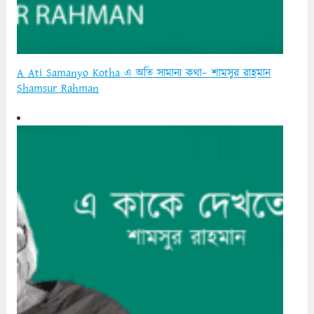
A Ati Samanyo Kotha এ অতি সামান্য কথা– শামসুর রাহমান
Shamsur Rahman