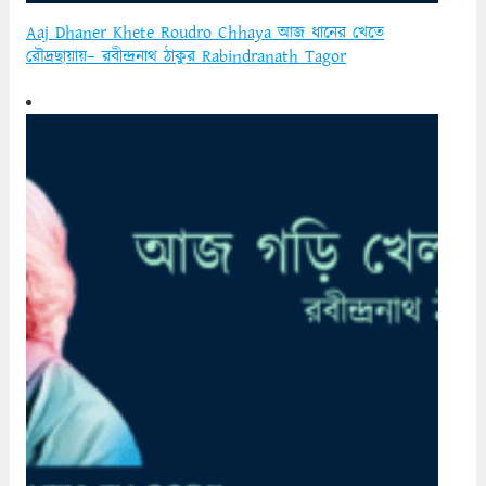
Aaj Dhaner Khete Roudro Chhaya আজ ধানের খেতে
রৌদ্রছায়ায়– রবীন্দ্রনাথ ঠাকুর Rabindranath Tagor