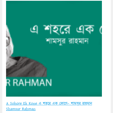
A Sohore Ek Kone এ শহরে এক কোণে– শামসুর রাহমান
Shamsur Rahman