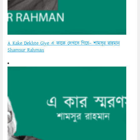
A Kake Dekhte Giye এ কাকে দেখতে গিয়ে– শামসুর রাহমান
Shamsur Rahman