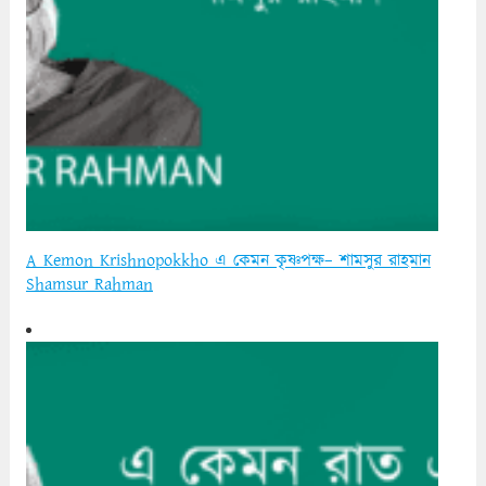
A Kemon Krishnopokkho এ কেমন কৃষ্ণপক্ষ– শামসুর রাহমান
Shamsur Rahman