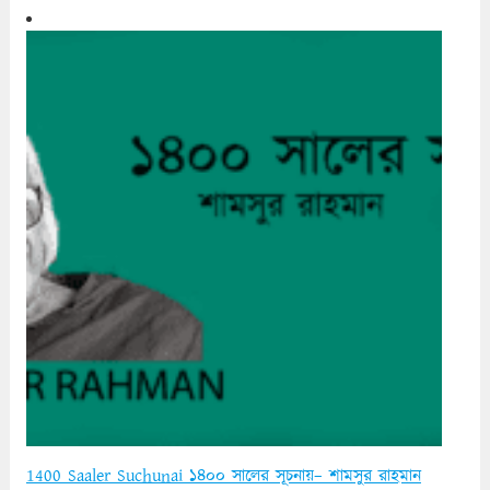
1400 Saaler Suchunai ১৪০০ সালের সূচনায়– শামসুর রাহমান