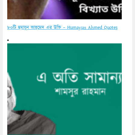
৮০টি হুমায়ূন আহমেদ এর উক্তি – Humayun Ahmed Quotes