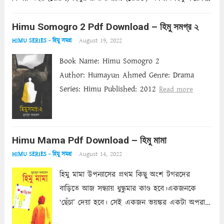
ঝিঁঝিঁ পোকা (১৯৯৯) তোমাদের এই নগরে (২০০০) চলে যায় বসন্তের
দিন (২০০২)...
Himu Somogro 2 Pdf Download – হিমু সমগ্র ২
Read more
August 19, 2022
HIMU SERIES - হিমু সমগ্র
Book Name: Himu Somogro 2
Author: Humayun Ahmed Genre: Drama
Series: Himu Published: 2012
Read more
Himu Mama Pdf Download – হিমু মামা
August 14, 2022
HIMU SERIES - হিমু সমগ্র
হিমু মামা উপন্যাসের প্রথম কিছু অংশ টগরদের
বাড়িতে আজ সন্ধ্যায় ধুন্ধুমার কাণ্ড হবে।একজনকে
‘ছেঁচা’ দেয়া হবে। সেই একজন ভয়ঙ্কর একটা অপরাধ
করেছে। এমন ভয়ঙ্কর অপরাধ যে বাড়ির সবার মুখ