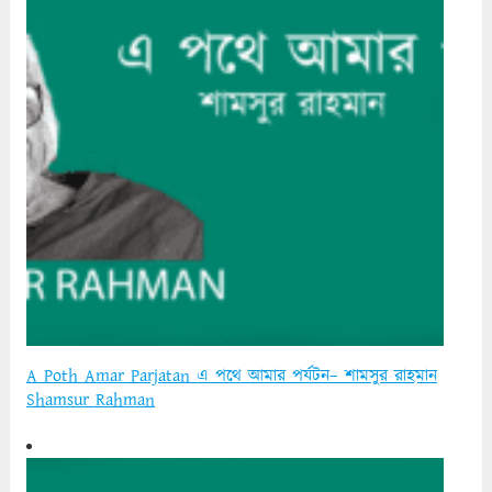
A Poth Amar Parjatan এ পথে আমার পর্যটন– শামসুর রাহমান
Shamsur Rahman