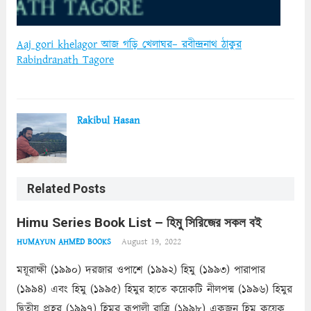
Aaj gori khelagor আজ গড়ি খেলাঘর– রবীন্দ্রনাথ ঠাকুর
Rabindranath Tagore
Rakibul Hasan
Related Posts
Himu Series Book List – হিমু সিরিজের সকল বই
August 19, 2022
HUMAYUN AHMED BOOKS
ময়ূরাক্ষী (১৯৯০) দরজার ওপাশে (১৯৯২) হিমু (১৯৯৩) পারাপার
(১৯৯৪) এবং হিমু (১৯৯৫) হিমুর হাতে কয়েকটি নীলপদ্ম (১৯৯৬) হিমুর
দ্বিতীয় প্রহর (১৯৯৭) হিমুর রূপালী রাত্রি (১৯৯৮) একজন হিমু কয়েকটি