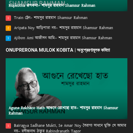
Rupkotha রূপকথা– শামসুর রাহমান Shamsur Rahman
Train ট্রেন– শামসুর রাহমান Shamsur Rahman
1
Aripata Noy আড়িপাতা নয়– শামসুর রাহমান Shamsur Rahman
2
Ajibon Ami আজীবন আমি– শামসুর রাহমান Shamsur Rahman
3
ONUPRERONA MULOK KOBITA | অনুপ্রেরণামূলক কবিতা
Agune Rekheco Hath আগুনে রেখেছো হাত– শামসুর রাহমান Shamsur
Rahman
Bairagya Sadhane Mukti, Se Amar Noy বৈরাগ্য সাধনে মুক্তি সে আমার
1
নয়– রবীন্দ্রনাথ ঠাকুর Rabindranath Tagor