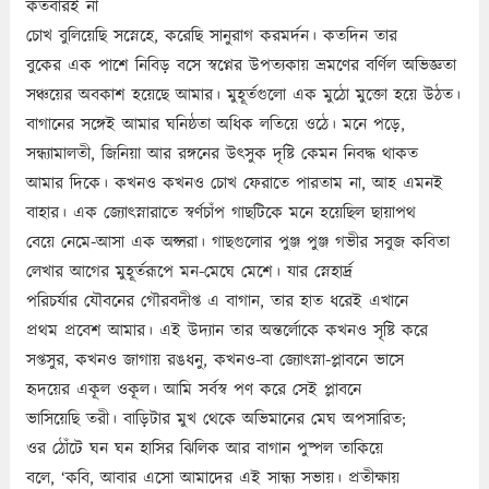
কতবারই না
চোখ বুলিয়েছি সস্নেহে, করেছি সানুরাগ করমর্দন। কতদিন তার
বুকের এক পাশে নিবিড় বসে স্বপ্নের উপত্যকায় ভ্রমণের বর্ণিল অভিজ্ঞতা
সঞ্চয়ের অবকাশ হয়েছে আমার। মুহূর্তগুলো এক মুঠো মুক্তো হয়ে উঠত।
বাগানের সঙ্গেই আমার ঘনিষ্ঠতা অধিক লতিয়ে ওঠে। মনে পড়ে,
সন্ধ্যামালতী, জিনিয়া আর রঙ্গনের উৎসুক দৃষ্টি কেমন নিবদ্ধ থাকত
আমার দিকে। কখনও কখনও চোখ ফেরাতে পারতাম না, আহ এমনই
বাহার। এক জ্যোৎস্নারাতে স্বর্ণচাঁপ গাছটিকে মনে হয়েছিল ছায়াপথ
বেয়ে নেমে-আসা এক অপ্সরা। গাছগুলোর পুঞ্জ পুঞ্জ গভীর সবুজ কবিতা
লেখার আগের মুহূর্তরূপে মন-মেঘে মেশে। যার স্নেহার্দ্র
পরিচর্যার যৌবনের গৌরবদীপ্ত এ বাগান, তার হাত ধরেই এখানে
প্রথম প্রবেশ আমার। এই উদ্যান তার অন্তর্লোকে কখনও সৃষ্টি করে
সপ্তসুর, কখনও জাগায় রঙধনু, কখনও-বা জ্যোৎস্না-প্লাবনে ভাসে
হৃদয়ের একূল ওকূল। আমি সর্বস্ব পণ করে সেই প্লাবনে
ভাসিয়েছি তরী। বাড়িটার মুখ থেকে অভিমানের মেঘ অপসারিত;
ওর ঠোঁটে ঘন ঘন হাসির ঝিলিক আর বাগান পুষ্পল তাকিয়ে
বলে, ‘কবি, আবার এসো আমাদের এই সান্ধ্য সভায়। প্রতীক্ষায়