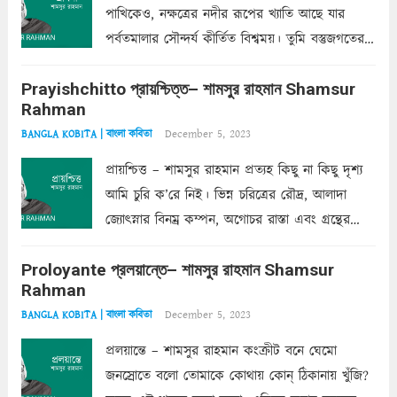
পাখিকেও, নক্ষত্রের নদীর রূপের খ্যাতি আছে যার
পর্বতমালার সৌন্দর্য কীর্তিত বিশ্বময়। তুমি বস্তুজগতের
অন্তর্গত, প্রকৃতির ঘনিষ্ঠ প্রতিবেশিনী, কিন্তু তোমার এবং
Prayishchitto প্রায়শ্চিত্ত– শামসুর রাহমান Shamsur
তার সুষমায় পার্থক্য অনেক। তোমাকে সুন্দরী বলা চলে,
Rahman
অন্তত আমি তো তাই...
Read more
December 5, 2023
BANGLA KOBITA | বাংলা কবিতা
প্রায়শ্চিত্ত – শামসুর রাহমান প্রত্যহ কিছু না কিছু দৃশ্য
আমি চুরি ক’রে নিই। ভিন্ন চরিত্রের রৌদ্র, আলাদা
জ্যোৎস্নার বিনম্র কম্পন, অগোচর রাস্তা এবং গ্রন্থের
অত্যন্ত রহস্যময় লিপি চুরি করে নিই; সিঁড়ির আড়ালে
Proloyante প্রলয়ান্তে– শামসুর রাহমান Shamsur
ছায়াচ্ছন্ন মোহন মিথুন মূর্তি, লোপামুদ্রা ভীষণ বিব্রত
Rahman
শাড়ির...
Read more
December 5, 2023
BANGLA KOBITA | বাংলা কবিতা
প্রলয়ান্তে – শামসুর রাহমান কংক্রীট বনে ঘেমো
জনস্রোতে বলো তোমাকে কোথায় কোন্‌ ঠিকানায় খুঁজি?