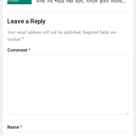
কবন্ধ এই শহরে সন্ধ্যা হলো, এদিকে ফুরায় বয়সের
ক্ষীণ পুঁজি। সেই কবে থেকে চলেছে অন্বেষণ। ক্লান্তি
আমার শরীরে সখ্য গড়ে, তোমার গহন ঊর্মিল যৌবন
Leave a Reply
আনে আশ্বন...
Read more
Your email address will not be published.
Required fields are
marked
*
Comment
*
Name
*