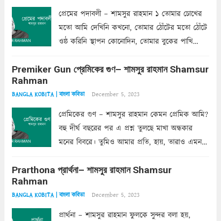
প্রেমের পদাবলী – শামসুর রাহমান ১ তোমার চোখের
মতো আমি দেখিনি কখনো, তোমার ঠোঁটের মতো ঠোঁটে
ওষ্ঠ করিনি স্থাপন কোনোদিন, তোমার বুকের পাখি
একদা ধ্বনিত এ জীবনে। তোমার চুলের মতো চুল
Premiker Gun প্রেমিকের গুণ– শামসুর রাহমান Shamsur
কোথাও কি এরকম ছায়া দেয় ক্লান্তির প্রহরে? মুছে
Rahman
ফেলে...
Read more
December 5, 2023
BANGLA KOBITA | বাংলা কবিতা
প্রেমিকের গুণ – শামসুর রাহমান কেমন প্রেমিক আমি?
বহু দীর্ঘ বছরের পর এ প্রশ্ন তুলছে মাখা অন্ধকার
মনের বিবরে। তুমিও আমার প্রতি, হায়, তারাও এমন
ক’রে আজকাল মাঝে-মাঝে, মনে হয়, প্রশ্নের উত্তর
Prarthona প্রার্থনা– শামসুর রাহমান Shamsur
একান্ত জরুরি- নইলে একটি দেয়াল নিমেষেই ভীষণ
Rahman
দাঁড়িয়ে...
Read more
December 5, 2023
BANGLA KOBITA | বাংলা কবিতা
প্রার্থনা – শামসুর রাহমান ফুলকে সুন্দর বলা হয়,