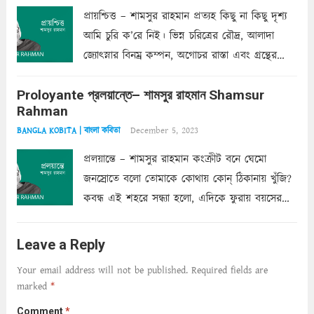
প্রায়শ্চিত্ত – শামসুর রাহমান প্রত্যহ কিছু না কিছু দৃশ্য
আমি চুরি ক’রে নিই। ভিন্ন চরিত্রের রৌদ্র, আলাদা
জ্যোৎস্নার বিনম্র কম্পন, অগোচর রাস্তা এবং গ্রন্থের
অত্যন্ত রহস্যময় লিপি চুরি করে নিই; সিঁড়ির আড়ালে
Proloyante প্রলয়ান্তে– শামসুর রাহমান Shamsur
ছায়াচ্ছন্ন মোহন মিথুন মূর্তি, লোপামুদ্রা ভীষণ বিব্রত
Rahman
শাড়ির...
Read more
December 5, 2023
BANGLA KOBITA | বাংলা কবিতা
প্রলয়ান্তে – শামসুর রাহমান কংক্রীট বনে ঘেমো
জনস্রোতে বলো তোমাকে কোথায় কোন্‌ ঠিকানায় খুঁজি?
কবন্ধ এই শহরে সন্ধ্যা হলো, এদিকে ফুরায় বয়সের
ক্ষীণ পুঁজি। সেই কবে থেকে চলেছে অন্বেষণ। ক্লান্তি
আমার শরীরে সখ্য গড়ে, তোমার গহন ঊর্মিল যৌবন
Leave a Reply
আনে আশ্বন...
Read more
Your email address will not be published.
Required fields are
marked
*
Comment
*