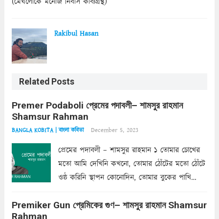
(মেঘলোকে মনোজ নিবাস কাব্যগ্রন্থ)
Rakibul Hasan
Related Posts
Premer Podaboli প্রেমের পদাবলী– শামসুর রাহমান
Shamsur Rahman
December 5, 2023
BANGLA KOBITA | বাংলা কবিতা
প্রেমের পদাবলী – শামসুর রাহমান ১ তোমার চোখের
মতো আমি দেখিনি কখনো, তোমার ঠোঁটের মতো ঠোঁটে
ওষ্ঠ করিনি স্থাপন কোনোদিন, তোমার বুকের পাখি
একদা ধ্বনিত এ জীবনে। তোমার চুলের মতো চুল
Premiker Gun প্রেমিকের গুণ– শামসুর রাহমান Shamsur
কোথাও কি এরকম ছায়া দেয় ক্লান্তির প্রহরে? মুছে
Rahman
ফেলে...
Read more