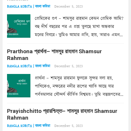
December 5, 2023
BANGLA KOBITA | বাংলা কবিতা
প্রেমিকের গুণ – শামসুর রাহমান কেমন প্রেমিক আমি?
বহু দীর্ঘ বছরের পর এ প্রশ্ন তুলছে মাখা অন্ধকার
মনের বিবরে। তুমিও আমার প্রতি, হায়, তারাও এমন
ক’রে আজকাল মাঝে-মাঝে, মনে হয়, প্রশ্নের উত্তর
Prarthona প্রার্থনা– শামসুর রাহমান Shamsur
একান্ত জরুরি- নইলে একটি দেয়াল নিমেষেই ভীষণ
Rahman
দাঁড়িয়ে...
Read more
December 5, 2023
BANGLA KOBITA | বাংলা কবিতা
প্রার্থনা – শামসুর রাহমান ফুলকে সুন্দর বলা হয়,
পাখিকেও, নক্ষত্রের নদীর রূপের খ্যাতি আছে যার
পর্বতমালার সৌন্দর্য কীর্তিত বিশ্বময়। তুমি বস্তুজগতের
অন্তর্গত, প্রকৃতির ঘনিষ্ঠ প্রতিবেশিনী, কিন্তু তোমার এবং
Prayishchitto প্রায়শ্চিত্ত– শামসুর রাহমান Shamsur
তার সুষমায় পার্থক্য অনেক। তোমাকে সুন্দরী বলা চলে,
Rahman
অন্তত আমি তো তাই...
Read more
December 5, 2023
BANGLA KOBITA | বাংলা কবিতা