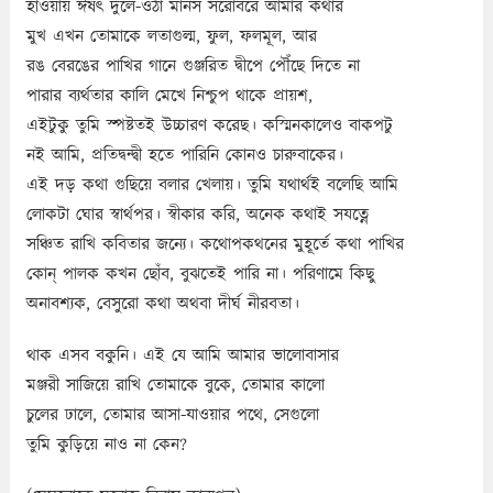
হাওয়ায় ঈষৎ দুলে-ওঠা মানস সরোবরে আমার কথার
মুখ এখন তোমাকে লতাগুল্ম, ফুল, ফলমূল, আর
রঙ বেরঙের পাখির গানে গুঞ্জরিত দ্বীপে পৌঁছে দিতে না
পারার ব্যর্থতার কালি মেখে নিশ্চুপ থাকে প্রায়শ,
এইটুকু তুমি স্পষ্টতই উচ্চারণ করেছ। কস্মিনকালেও বাকপটু
নই আমি, প্রতিদ্বন্দ্বী হতে পারিনি কোনও চারুবাকের।
এই দড় কথা গুছিয়ে বলার খেলায়। তুমি যথার্থই বলেছি আমি
লোকটা ঘোর স্বার্থপর। স্বীকার করি, অনেক কথাই সযত্নে
সঞ্চিত রাখি কবিতার জন্যে। কথোপকথনের মুহূর্তে কথা পাখির
কোন্‌ পালক কখন ছোঁব, বুঝতেই পারি না। পরিণামে কিছু
অনাবশ্যক, বেসুরো কথা অথবা দীর্ঘ নীরবতা।
থাক এসব বকুনি। এই যে আমি আমার ভালোবাসার
মঞ্জরী সাজিয়ে রাখি তোমাকে বুকে, তোমার কালো
চুলের ঢালে, তোমার আসা-যাওয়ার পথে, সেগুলো
তুমি কুড়িয়ে নাও না কেন?