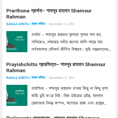
ক’রে আজকাল মাঝে-মাঝে, মনে হয়, প্রশ্নের উত্তর
Prarthona প্রার্থনা– শামসুর রাহমান Shamsur
একান্ত জরুরি- নইলে একটি দেয়াল নিমেষেই ভীষণ
Rahman
দাঁড়িয়ে...
Read more
December 5, 2023
BANGLA KOBITA | বাংলা কবিতা
প্রার্থনা – শামসুর রাহমান ফুলকে সুন্দর বলা হয়,
পাখিকেও, নক্ষত্রের নদীর রূপের খ্যাতি আছে যার
পর্বতমালার সৌন্দর্য কীর্তিত বিশ্বময়। তুমি বস্তুজগতের
অন্তর্গত, প্রকৃতির ঘনিষ্ঠ প্রতিবেশিনী, কিন্তু তোমার এবং
Prayishchitto প্রায়শ্চিত্ত– শামসুর রাহমান Shamsur
তার সুষমায় পার্থক্য অনেক। তোমাকে সুন্দরী বলা চলে,
Rahman
অন্তত আমি তো তাই...
Read more
December 5, 2023
BANGLA KOBITA | বাংলা কবিতা
প্রায়শ্চিত্ত – শামসুর রাহমান প্রত্যহ কিছু না কিছু দৃশ্য
আমি চুরি ক’রে নিই। ভিন্ন চরিত্রের রৌদ্র, আলাদা
জ্যোৎস্নার বিনম্র কম্পন, অগোচর রাস্তা এবং গ্রন্থের
অত্যন্ত রহস্যময় লিপি চুরি করে নিই; সিঁড়ির আড়ালে