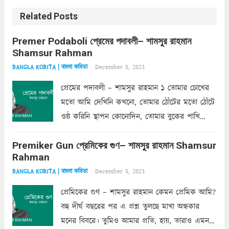
Related Posts
Premer Podaboli প্রেমের পদাবলী– শামসুর রাহমান
Shamsur Rahman
December 5, 2023
BANGLA KOBITA | বাংলা কবিতা
প্রেমের পদাবলী – শামসুর রাহমান ১ তোমার চোখের
মতো আমি দেখিনি কখনো, তোমার ঠোঁটের মতো ঠোঁটে
ওষ্ঠ করিনি স্থাপন কোনোদিন, তোমার বুকের পাখি
একদা ধ্বনিত এ জীবনে। তোমার চুলের মতো চুল
Premiker Gun প্রেমিকের গুণ– শামসুর রাহমান Shamsur
কোথাও কি এরকম ছায়া দেয় ক্লান্তির প্রহরে? মুছে
Rahman
ফেলে...
Read more
December 5, 2023
BANGLA KOBITA | বাংলা কবিতা
প্রেমিকের গুণ – শামসুর রাহমান কেমন প্রেমিক আমি?
বহু দীর্ঘ বছরের পর এ প্রশ্ন তুলছে মাখা অন্ধকার
মনের বিবরে। তুমিও আমার প্রতি, হায়, তারাও এমন