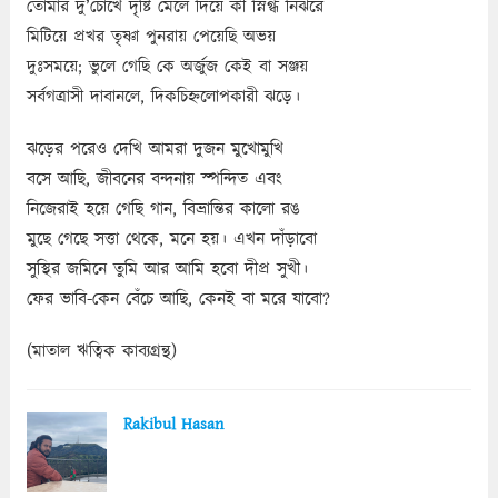
তোমার দু’চোখে দৃষ্টি মেলে দিয়ে কী স্নিগ্ধ নির্ঝরে
মিটিয়ে প্রখর তৃষ্ণা পুনরায় পেয়েছি অভয়
দুঃসময়ে; ভুলে গেছি কে অর্জুজ কেই বা সঞ্জয়
সর্বগত্রাসী দাবানলে, দিকচিহ্নলোপকারী ঝড়ে।
ঝড়ের পরেও দেখি আমরা দুজন মুখোমুখি
বসে আছি, জীবনের বন্দনায় স্পন্দিত এবং
নিজেরাই হয়ে গেছি গান, বিভ্রান্তির কালো রঙ
মুছে গেছে সত্তা থেকে, মনে হয়। এখন দাঁড়াবো
সুস্থির জমিনে তুমি আর আমি হবো দীপ্র সুখী।
ফের ভাবি-কেন বেঁচে আছি, কেনই বা মরে যাবো?
(মাতাল ঋত্বিক কাব্যগ্রন্থ)
Rakibul Hasan