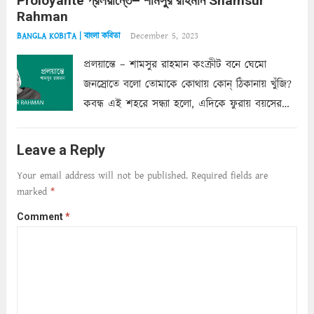
Proloyante প্রলয়ান্তে– শামসুর রাহমান Shamsur
ছায়াচ্ছন্ন মোহন মিথুন মূর্তি, লোপামুদ্রা ভীষণ বিব্রত
Rahman
শাড়ির...
Read more
December 5, 2023
BANGLA KOBITA | বাংলা কবিতা
প্রলয়ান্তে – শামসুর রাহমান কংক্রীট বনে ঘেমো
জনস্রোতে বলো তোমাকে কোথায় কোন্‌ ঠিকানায় খুঁজি?
কবন্ধ এই শহরে সন্ধ্যা হলো, এদিকে ফুরায় বয়সের
ক্ষীণ পুঁজি। সেই কবে থেকে চলেছে অন্বেষণ। ক্লান্তি
আমার শরীরে সখ্য গড়ে, তোমার গহন ঊর্মিল যৌবন
Leave a Reply
আনে আশ্বন...
Read more
Your email address will not be published.
Required fields are
marked
*
Comment
*