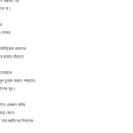
ধ মঞ্জরিত হয়
ানো না।
ে
 গোনার
 সেউড়িয়ায় লালনের
র ছায়ায় দাঁড়াতে
ে তোমাকে
মুখ চুম্বন করতে পারতাম,
উলের সুর।
দিনে একজন কবির
য়েছে জেনে
তার বহুদিনের নিস্তব্ধ