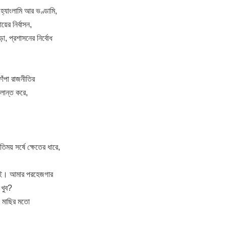
র হ্যাংলামি আর ভণ্ডামি,
য়ের নির্বাসন,
া, প্রশাসনের নির্বোধ
ফাঁপা রাজনীতির
লান্ত করে,
িময় সর্ষে ক্ষেতের ধারে,
ড়াই। আমার পরহেজগার
 খুব?
 মাছির মতো