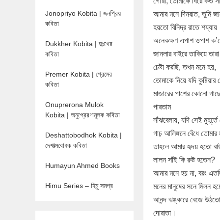
গৌরী, তোমাকে ঘিরে কত সা
Jonopriyo Kobita | জনপ্রিয়
আমার মনে দিনরাত, তুমি জ
কবিতা
হয়তো বিনিদ্র রাতে শয্যায়
অনেকক্ষণ এপাশ ওপাশ ক’র
Dukkher Kobita | দুঃখের
জানলার বাইরে তাকিয়ে তারা
কবিতা
চেষ্টা করছি, তখন মনে হয়,
Premer Kobita | প্রেমের
তোমাকে নিয়ে যদি কুষ্টিয়ার
কবিতা
মাজারের পাশের কোনো গাছে
Onuprerona Mulok
পারতাম
Kobita | অনুপ্রেরণামূলক কবিতা
সাঁঝবেলায়, যদি সেই মুহূর্ত
গাঢ় আলিঙ্গনে বেঁধে তোমার 
Deshattobodhok Kobita |
দেশাত্মবোধক কবিতা
তাহলে আমার হৃদয় হতো বা
লালন সাঁই কি রুষ্ট হতেন?
Humayun Ahmed Books
আমার মনে হয় না, বরং এত
Himu Series – হিমু সমগ্র
মনের মানুষের সনে মিলন হ
আনন্দ ঝঙ্কারে বেজে উঠতো 
দোরাতা।