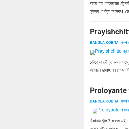
আছে যার পর্বতমালার সৌন্দর্
সুষমায় পার্থক্য অনেক। তো
Prayishchitt
BANGLA KOBITA | বাংলা ক
চরিত্রের রৌদ্র, আলাদা জ্য
আড়ালে ছায়াচ্ছন্ন মোহন মিথু
Proloyante প
BANGLA KOBITA | বাংলা ক
ঠিকানায় খুঁজি? কবন্ধ এই 
আমার শরীরে সখ্য গড়ে, ত