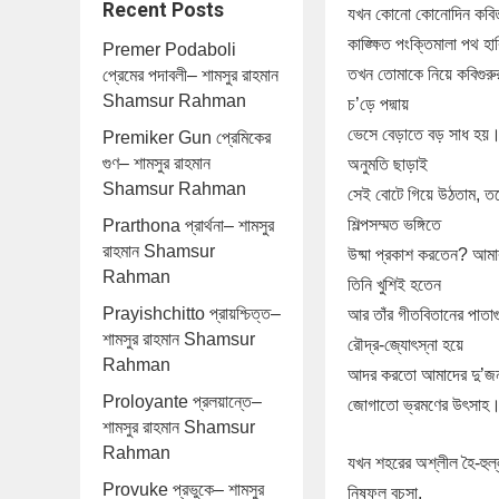
Recent Posts
যখন কোনো কোনোদিন কবিত
কাঙ্ক্ষিত পংক্তিমালা পথ হ
Premer Podaboli
তখন তোমাকে নিয়ে কবিগুরু
প্রেমের পদাবলী– শামসুর রাহমান
Shamsur Rahman
চ’ড়ে পদ্মায়
ভেসে বেড়াতে বড় সাধ হয়
Premiker Gun প্রেমিকের
গুণ– শামসুর রাহমান
অনুমতি ছাড়াই
Shamsur Rahman
সেই বোটে গিয়ে উঠতাম, তবে 
শিল্পসম্মত ভঙ্গিতে
Prarthona প্রার্থনা– শামসুর
রাহমান Shamsur
উষ্মা প্রকাশ করতেন? আমার
Rahman
তিনি খুশিই হতেন
Prayishchitto প্রায়শ্চিত্ত–
আর তাঁর গীতবিতানের পাতা
শামসুর রাহমান Shamsur
রৌদ্র-জ্যোৎস্না হয়ে
Rahman
আদর করতো আমাদের দু’জ
Proloyante প্রলয়ান্তে–
জোগাতো ভ্রমণের উৎসাহ
শামসুর রাহমান Shamsur
Rahman
যখন শহরের অশ্লীল হৈ-হুল্
Provuke প্রভুকে– শামসুর
নিষ্ফল বচসা,