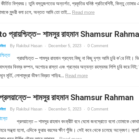
য কীর্তিত বিশ্বময়। তুমি বস্তুজগতের অন্তর্গত, প্রকৃতির ঘনিষ্ঠ প্রতিবেশিনী, কিন্তু তোমার 
মাকে সুন্দরী বলা চলে, অন্তত আমি তো তাই...
Read more
o প্রায়শ্চিত্ত– শামসুর রাহমান Shamsur Rahm
By
Rakibul Hasan
·
December 5, 2023
·
0 Comment
বিতা
প্রায়শ্চিত্ত – শামসুর রাহমান প্রত্যহ কিছু না কিছু দৃশ্য আমি চুরি ক’রে নিই। ভি
োৎস্নার বিনম্র কম্পন, অগোচর রাস্তা এবং গ্রন্থের অত্যন্ত রহস্যময় লিপি চুরি করে নিই; 
ন মূর্তি, লোপামুদ্রা ভীষণ বিব্রত শাড়ির...
Read more
্রলয়ান্তে– শামসুর রাহমান Shamsur Rahman
By
Rakibul Hasan
·
December 5, 2023
·
0 Comment
বিতা
প্রলয়ান্তে – শামসুর রাহমান কংক্রীট বনে ঘেমো জনস্রোতে বলো তোমাকে কোথা
শহরে সন্ধ্যা হলো, এদিকে ফুরায় বয়সের ক্ষীণ পুঁজি। সেই কবে থেকে চলেছে অন্বেষণ। ক্লান
োমার গহন ঊর্মিল যৌবন আনে আশ্বন...
Read more