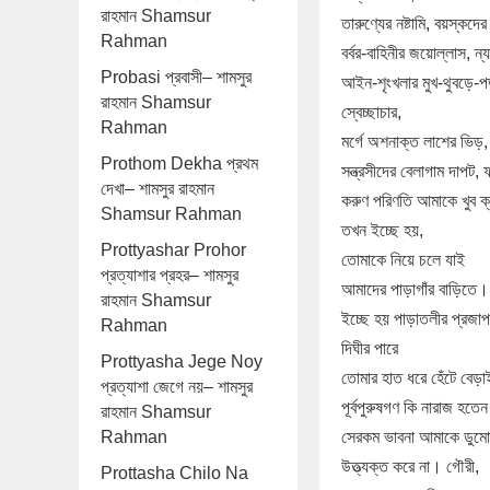
রাহমান Shamsur
তারুণ্যের নষ্টামি, বয়স্কদে
Rahman
বর্বর-বাহিনীর জয়োল্লাস, ন্যা
Probasi প্রবাসী– শামসুর
আইন-শৃংখলার মুখ-থুবড়ে-পড়
রাহমান Shamsur
স্বেচ্ছাচার,
Rahman
মর্গে অশনাক্ত লাশের ভিড়,
Prothom Dekha প্রথম
সন্ত্রসীদের বেলাগাম দাপট, 
দেখা– শামসুর রাহমান
করুণ পরিণতি আমাকে খুব ক্
Shamsur Rahman
তখন ইচ্ছে হয়,
Prottyashar Prohor
তোমাকে নিয়ে চলে যাই
প্রত্যাশার প্রহর– শামসুর
আমাদের পাড়াগাঁর বাড়িতে।
রাহমান Shamsur
ইচ্ছে হয় পাড়াতলীর প্রজাপত
Rahman
দিঘীর পারে
Prottyasha Jege Noy
তোমার হাত ধরে হেঁটে বে
প্রত্যাশা জেগে নয়– শামসুর
পূর্বপুরুষগণ কি নারাজ হতেন
রাহমান Shamsur
Rahman
সেরকম ভাবনা আমাকে ডুমো
উত্ত্যক্ত করে না। গৌরী,
Prottasha Chilo Na