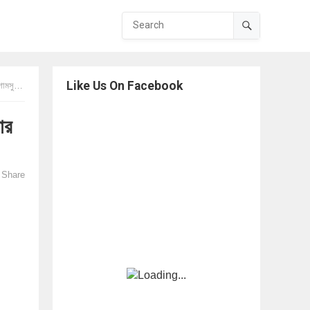
Like Us On Facebook
ahman
ার
Share