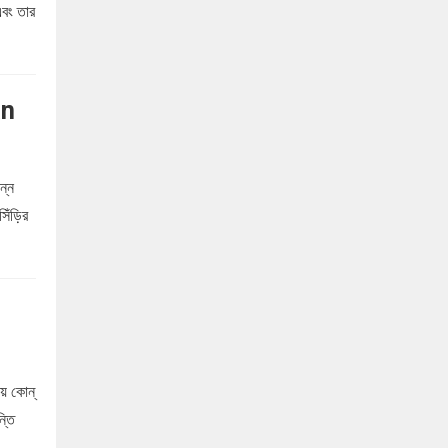
এবং তার
an
ন্ন
সিঁড়ির
য় কোন্‌
্তি