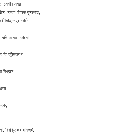
া লেখার সময়
ারিয়ে ফেলে নীলাভ কুয়াশায়,
র শিলাইদহের বোটে
। যদি আমরা কোনো
কি রবীন্দ্রনাথ
 বিশ্বাস,
গুলো
নকে,
।
লা, বিরক্তিকর যানজট,