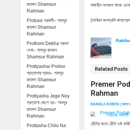
রাহমান Shamsur
সাজহীন অপরূপ সাজে এলো
Rahman
(অবিরল জলভ্রমি কাব্যগ্রন
Probasi প্রবাসী– শামসুর
রাহমান Shamsur
Rahman
Rakibu
Prothom Dekha প্রথম
দেখা– শামসুর রাহমান
Shamsur Rahman
Prottyashar Prohor
Related Posts
প্রত্যাশার প্রহর– শামসুর
রাহমান Shamsur
Premer Podab
Rahman
Rahman
Prottyasha Jege Noy
প্রত্যাশা জেগে নয়– শামসুর
BANGLA KOBITA | বাংলা ক
রাহমান Shamsur
Rahman
ঠোঁটের মতো ঠোঁটে ওষ্ঠ ক
Prottasha Chilo Na