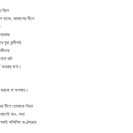
ন বিলে
েগে থাকে, আকাশের নীলে
র
অন্ধকার
 যুবা নান্দীপাঠ
দ্দীপনা
ানা ঘাট
্যৈ অধরার কণা।
ে করবো না অপমান।
 গরা টিপে তোমাকে নিহত
েখানেই যাও, সভা
সবাই সম্মিলিত কণ্ঠস্বরে