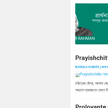
Prayishchitt
BANGLA KOBITA | বাংলা ক
চরিত্রের রৌদ্র, আলাদা জ্য
আড়ালে ছায়াচ্ছন্ন মোহন মিথু
Proloyante প