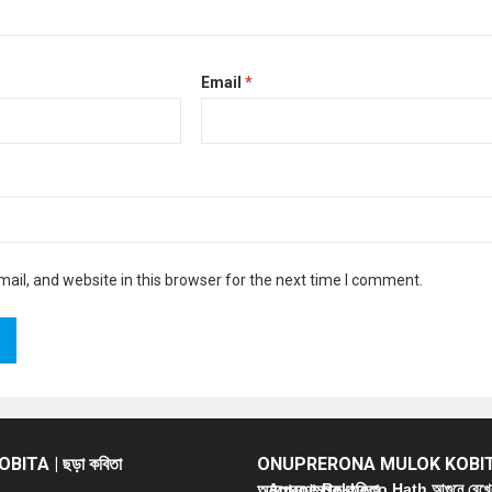
Email
*
il, and website in this browser for the next time I comment.
ITA | ছড়া কবিতা
ONUPRERONA MULOK KOBIT
অনুপ্রেরণামূলক কবিতা
Agune Rekheco Hath আগুনে রেখে