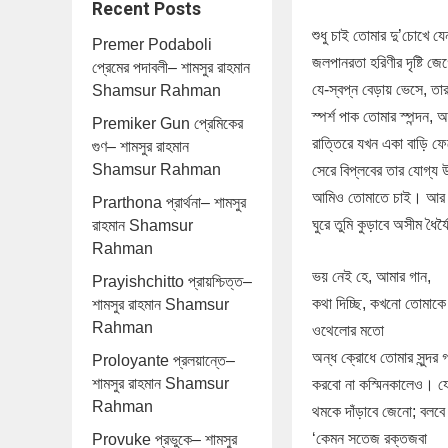
Recent Posts
শুধু চাই তোমার দু’চোখে যে
Premer Podaboli
জলপানরতা হরিণীর দৃষ্টি জ
প্রেমের পদাবলী– শামসুর রাহমান
যে-স্বপ্ন বেড়ায় ভেসে, তা
Shamsur Rahman
স্পর্শ পাক তোমার স্পন্দন, 
Premiker Gun প্রেমিকের
রাত্তিরে যখন একা বাড়ি ফেরে
গুণ– শামসুর রাহমান
Shamsur Rahman
সেরে বিপ্লবের তার যোগ্য উ
আমিও তোমাতে চাই। আর ন
Prarthona প্রার্থনা– শামসুর
ঘুরে তুমি কুড়াবে অসীম ধৈর
রাহমান Shamsur
Rahman
ভয় নেই হে, আমার গান,
Prayishchitto প্রায়শ্চিত্ত–
কথা দিচ্ছি, কখনো তোমাক
শামসুর রাহমান Shamsur
Rahman
ওথেলোর মতো
অন্ধ ক্রোধে তোমার সুন্দর
Proloyante প্রলয়ান্তে–
শামসুর রাহমান Shamsur
করবো না কস্মিনকালেও। য
Rahman
থমকে দাঁড়াবে জেনো; বলবে 
‘কেমন সতেজ রক্তজবা
Provuke প্রভুকে– শামসুর