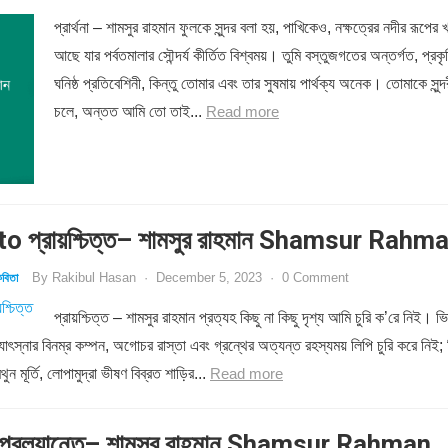
প্রার্থনা – শামসুর রাহমান ফুলকে সুন্দর বলা হয়, পাখিকেও, নক্ষত্রের নদীর রূপের খ
আছে যার পর্বতমালার সৌন্দর্য কীর্তিত বিশ্বময়। তুমি বস্তুজগতের অন্তর্গত, প্রকৃ
ঘনিষ্ঠ প্রতিবেশিনী, কিন্তু তোমার এবং তার সুষমায় পার্থক্য অনেক। তোমাকে সুন্দ
চলে, অন্তত আমি তো তাই...
Read more
o প্রায়শ্চিত্ত– শামসুর রাহমান Shamsur Rahm
By
Rakibul Hasan
·
December 5, 2023
·
0 Comment
বিতা
প্রায়শ্চিত্ত – শামসুর রাহমান প্রত্যহ কিছু না কিছু দৃশ্য আমি চুরি ক’রে নিই। ভি
োৎস্নার বিনম্র কম্পন, অগোচর রাস্তা এবং গ্রন্থের অত্যন্ত রহস্যময় লিপি চুরি করে নিই; 
ন মূর্তি, লোপামুদ্রা ভীষণ বিব্রত শাড়ির...
Read more
্রলয়ান্তে– শামসুর রাহমান Shamsur Rahman