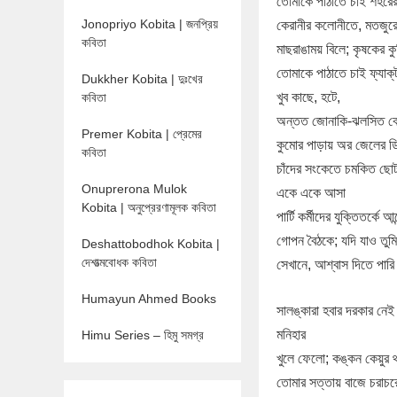
তোমাকে পাঠাতে চাই শহরের 
Jonopriyo Kobita | জনপ্রিয়
কেরানীর কলোনীতে, মতজুর
কবিতা
মাছরাঙাময় বিলে; কৃষকের কুপ
তোমাকে পাঠাতে চাই ফ্যাক্‌
Dukkher Kobita | দুঃখের
খুব কাছে, হটে,
কবিতা
অন্তত জোনাকি-ঝলসিত ঝ
Premer Kobita | প্রেমের
কুমোর পাড়ায় অর জেলের ডিঙ
কবিতা
চাঁদের সংকেতে চমকিত ছোট 
Onuprerona Mulok
একে একে আসা
Kobita | অনুপ্রেরণামূলক কবিতা
পার্টি কর্মীদের যুক্তিতর্কে আ
গোপন বৈঠকে; যদি যাও তুমি 
Deshattobodhok Kobita |
দেশাত্মবোধক কবিতা
সেখানে, আশ্বাস দিতে পা
Humayun Ahmed Books
সালঙ্কারা হবার দরকার নে
মনিহার
Himu Series – হিমু সমগ্র
খুলে ফেলো; কঙ্কন কেয়ুর থ
তোমার সত্তায় বাজে চরাচ