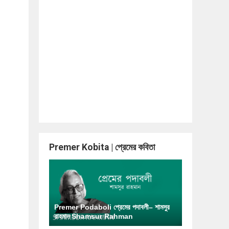
Premer Kobita | প্রেমের কবিতা
Premer Podaboli প্রেমের পদাবলী– শামসুর
রাহমান Shamsur Rahman