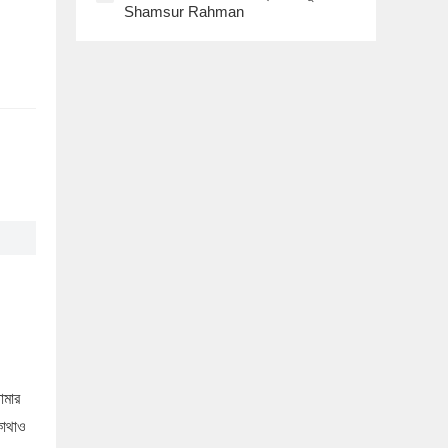
Shamsur Rahman
োমার
কোথাও