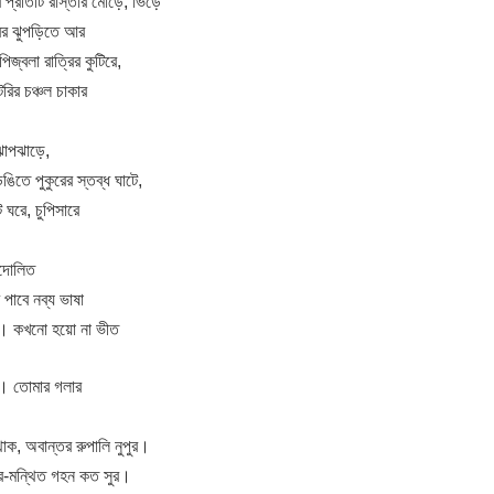
প্রতিটি রাস্তার মোড়ে, ভিড়ে
ের ঝুপড়িতে আর
িজ্বলা রাত্রির কুটিরে,
টরির চঞ্চল চাকার
োপঝাড়ে,
িতে পুকুরের স্তব্ধ ঘাটে,
ঘরে, চুপিসারে
ন্দোলিত
পাবে নব্য ভাষা
রি। কখনো হয়ো না ভীত
ই। তোমার গলার
াক, অবান্তর রুপালি নুপুর।
রে-মন্থিত গহন কত সুর।