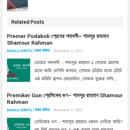
Related Posts
Premer Podaboli প্রেমের পদাবলী– শামসুর রাহমান
Shamsur Rahman
December 5, 2023
BANGLA KOBITA | বাংলা কবিতা
প্রেমের পদাবলী – শামসুর রাহমান ১ তোমার চোখের
মতো আমি দেখিনি কখনো, তোমার ঠোঁটের মতো ঠোঁটে
ওষ্ঠ করিনি স্থাপন কোনোদিন, তোমার বুকের পাখি
একদা ধ্বনিত এ জীবনে। তোমার চুলের মতো চুল
Premiker Gun প্রেমিকের গুণ– শামসুর রাহমান Shamsur
কোথাও কি এরকম ছায়া দেয় ক্লান্তির প্রহরে? মুছে
Rahman
ফেলে...
Read more
December 5, 2023
BANGLA KOBITA | বাংলা কবিতা
প্রেমিকের গুণ – শামসুর রাহমান কেমন প্রেমিক আমি?