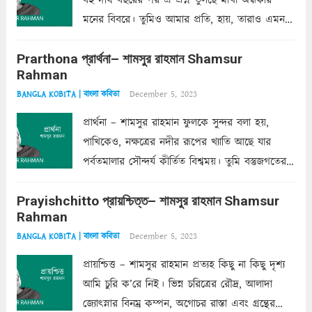
বহু দীর্ঘ বছরের পর এ প্রশ্ন তুলছে মাখা অন্ধকার
মনের বিবরে। তুমিও আমার প্রতি, হায়, তারাও এমন
ক’রে আজকাল মাঝে-মাঝে, মনে হয়, প্রশ্নের উত্তর
Prarthona প্রার্থনা– শামসুর রাহমান Shamsur
একান্ত জরুরি- নইলে একটি দেয়াল নিমেষেই ভীষণ
Rahman
দাঁড়িয়ে...
Read more
December 5, 2023
BANGLA KOBITA | বাংলা কবিতা
প্রার্থনা – শামসুর রাহমান ফুলকে সুন্দর বলা হয়,
পাখিকেও, নক্ষত্রের নদীর রূপের খ্যাতি আছে যার
পর্বতমালার সৌন্দর্য কীর্তিত বিশ্বময়। তুমি বস্তুজগতের
অন্তর্গত, প্রকৃতির ঘনিষ্ঠ প্রতিবেশিনী, কিন্তু তোমার এবং
Prayishchitto প্রায়শ্চিত্ত– শামসুর রাহমান Shamsur
তার সুষমায় পার্থক্য অনেক। তোমাকে সুন্দরী বলা চলে,
Rahman
অন্তত আমি তো তাই...
Read more
December 5, 2023
BANGLA KOBITA | বাংলা কবিতা
প্রায়শ্চিত্ত – শামসুর রাহমান প্রত্যহ কিছু না কিছু দৃশ্য
আমি চুরি ক’রে নিই। ভিন্ন চরিত্রের রৌদ্র, আলাদা
জ্যোৎস্নার বিনম্র কম্পন, অগোচর রাস্তা এবং গ্রন্থের