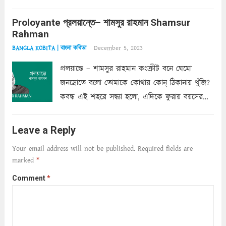
অত্যন্ত রহস্যময় লিপি চুরি করে নিই; সিঁড়ির আড়ালে
Proloyante প্রলয়ান্তে– শামসুর রাহমান Shamsur
ছায়াচ্ছন্ন মোহন মিথুন মূর্তি, লোপামুদ্রা ভীষণ বিব্রত
Rahman
শাড়ির...
Read more
December 5, 2023
BANGLA KOBITA | বাংলা কবিতা
প্রলয়ান্তে – শামসুর রাহমান কংক্রীট বনে ঘেমো
জনস্রোতে বলো তোমাকে কোথায় কোন্‌ ঠিকানায় খুঁজি?
কবন্ধ এই শহরে সন্ধ্যা হলো, এদিকে ফুরায় বয়সের
ক্ষীণ পুঁজি। সেই কবে থেকে চলেছে অন্বেষণ। ক্লান্তি
আমার শরীরে সখ্য গড়ে, তোমার গহন ঊর্মিল যৌবন
Leave a Reply
আনে আশ্বন...
Read more
Your email address will not be published.
Required fields are
marked
*
Comment
*