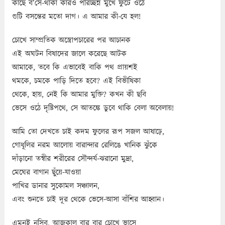
কাছে ব’সে-থাকা কারও পরিচ্ছন্ন মুখে ফুটে ওঠে
গুটি বসন্তের মতো দাগ। এ আমার কী-যে হল!
চোখে সাম্প্রতিক অস্ত্রোপচারের পর আচানক
এই অঘটন বিষাদের জালে করেছে আটক
আমাকে, তবে কি এভাবেই বাকি পথ প্রায়শই
থমকে, চমকে পাড়ি দিতে হবে? এই বিভীষিকা
থেকে, হায়, নেই কি আমার মুক্তি? কখন কী ছবি
ভেসে ওঠে দৃষ্টিপথে, সে আতঙ্কে ডুবে থাকি বেলা অবেলায়!
আমি তো দেখতে চাই কদম ফুলের রূপ সজল আষাঢ়ে,
গোধূলির নরম আলোয় বারান্দার রেলিঙে খানিক ঝুঁকে
দাঁড়ানো তন্বীর শরীরের সৌন্দর্য-ঝরানো মুদ্রা,
মেঘের বাগান ছুঁয়ে-যাওয়া
পাখির ডানার সুকোমল সঞ্চালন,
এবং শুনতে চাই দূর থেকে ভেসে-আসা বাঁশির আহ্বান।
এমনই নসিব, আজকাল বার বার চোখে ভাসে