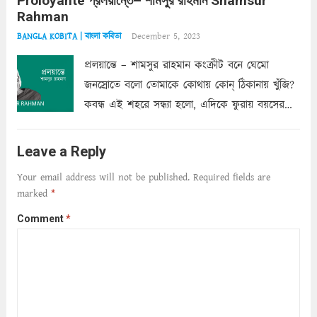
Proloyante প্রলয়ান্তে– শামসুর রাহমান Shamsur
ছায়াচ্ছন্ন মোহন মিথুন মূর্তি, লোপামুদ্রা ভীষণ বিব্রত
Rahman
শাড়ির...
Read more
December 5, 2023
BANGLA KOBITA | বাংলা কবিতা
প্রলয়ান্তে – শামসুর রাহমান কংক্রীট বনে ঘেমো
জনস্রোতে বলো তোমাকে কোথায় কোন্‌ ঠিকানায় খুঁজি?
কবন্ধ এই শহরে সন্ধ্যা হলো, এদিকে ফুরায় বয়সের
ক্ষীণ পুঁজি। সেই কবে থেকে চলেছে অন্বেষণ। ক্লান্তি
আমার শরীরে সখ্য গড়ে, তোমার গহন ঊর্মিল যৌবন
Leave a Reply
আনে আশ্বন...
Read more
Your email address will not be published.
Required fields are
marked
*
Comment
*