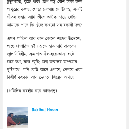
চুতুষ্পার্শ্বে, বুজে থাকা চোখ বড় বেশি ঢাকা রুক্ষ
পাথুরের কণায়, ঘোড়া কোথায় যে উধাও, একটি
শীতল গুহায় আমি ভীষণ আটকা পড়ে গেছি।
আমাকে পাবে কি খুঁজে কখনো উদ্ধারকারী দল?
এখন পাতিনা আর কান কোনো শব্দের উদ্দেশে,
পাছে প্রতারিত হই। হাতে হাত ঘষি বারংবার
জ্বালানিবিহীন, ক্রমাগত নীল-হয়ে-আসা ওষ্ঠে
নাচে স্বপ্ন, নাচে স্মৃতি; জন্ম-জন্মান্তর কম্পমান
দৃষ্টিপথে। যদি কেউ আসে এখানে, দেখবে একা
বিশীর্ণ কংকাল আর দেয়ালে শিল্পের অপচয়।
(প্রতিদিন ঘরহীন ঘরে কাব্যগ্রন্থ)
Rakibul Hasan