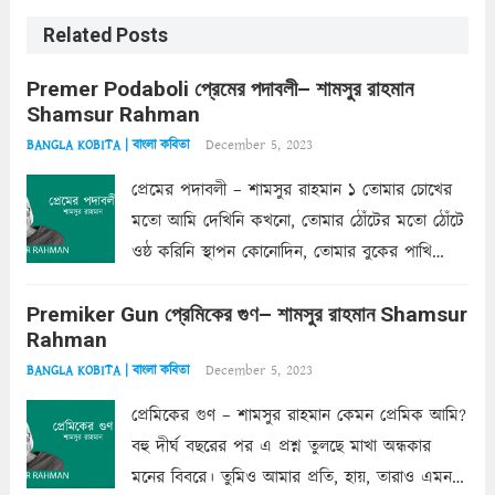
Related Posts
Premer Podaboli প্রেমের পদাবলী– শামসুর রাহমান
Shamsur Rahman
December 5, 2023
BANGLA KOBITA | বাংলা কবিতা
প্রেমের পদাবলী – শামসুর রাহমান ১ তোমার চোখের
মতো আমি দেখিনি কখনো, তোমার ঠোঁটের মতো ঠোঁটে
ওষ্ঠ করিনি স্থাপন কোনোদিন, তোমার বুকের পাখি
একদা ধ্বনিত এ জীবনে। তোমার চুলের মতো চুল
Premiker Gun প্রেমিকের গুণ– শামসুর রাহমান Shamsur
কোথাও কি এরকম ছায়া দেয় ক্লান্তির প্রহরে? মুছে
Rahman
ফেলে...
Read more
December 5, 2023
BANGLA KOBITA | বাংলা কবিতা
প্রেমিকের গুণ – শামসুর রাহমান কেমন প্রেমিক আমি?
বহু দীর্ঘ বছরের পর এ প্রশ্ন তুলছে মাখা অন্ধকার
মনের বিবরে। তুমিও আমার প্রতি, হায়, তারাও এমন