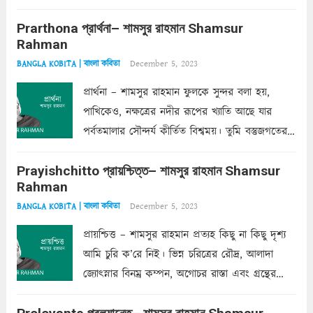
ক’রে আজকাল মাঝে-মাঝে, মনে হয়, প্রশ্নের উত্তর
Prarthona প্রার্থনা– শামসুর রাহমান Shamsur
একান্ত জরুরি- নইলে একটি দেয়াল নিমেষেই ভীষণ
Rahman
দাঁড়িয়ে...
Read more
December 5, 2023
BANGLA KOBITA | বাংলা কবিতা
প্রার্থনা – শামসুর রাহমান ফুলকে সুন্দর বলা হয়,
পাখিকেও, নক্ষত্রের নদীর রূপের খ্যাতি আছে যার
পর্বতমালার সৌন্দর্য কীর্তিত বিশ্বময়। তুমি বস্তুজগতের
অন্তর্গত, প্রকৃতির ঘনিষ্ঠ প্রতিবেশিনী, কিন্তু তোমার এবং
Prayishchitto প্রায়শ্চিত্ত– শামসুর রাহমান Shamsur
তার সুষমায় পার্থক্য অনেক। তোমাকে সুন্দরী বলা চলে,
Rahman
অন্তত আমি তো তাই...
Read more
December 5, 2023
BANGLA KOBITA | বাংলা কবিতা
প্রায়শ্চিত্ত – শামসুর রাহমান প্রত্যহ কিছু না কিছু দৃশ্য
আমি চুরি ক’রে নিই। ভিন্ন চরিত্রের রৌদ্র, আলাদা
জ্যোৎস্নার বিনম্র কম্পন, অগোচর রাস্তা এবং গ্রন্থের
অত্যন্ত রহস্যময় লিপি চুরি করে নিই; সিঁড়ির আড়ালে