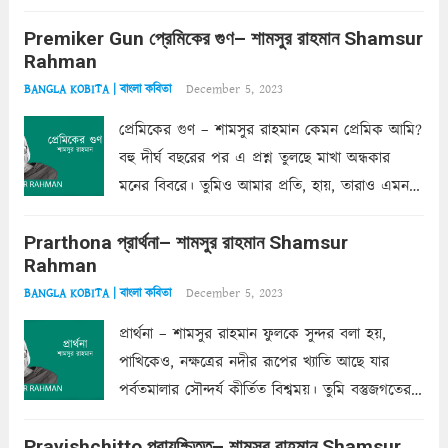
একদা ধ্বনিত এ জীবনে। তোমার চুলের মতো চুল
Premiker Gun প্রেমিকের গুণ– শামসুর রাহমান Shamsur
কোথাও কি এরকম ছায়া দেয় ক্লান্তির প্রহরে? মুছে
Rahman
ফেলে...
Read more
December 5, 2023
BANGLA KOBITA | বাংলা কবিতা
প্রেমিকের গুণ – শামসুর রাহমান কেমন প্রেমিক আমি?
বহু দীর্ঘ বছরের পর এ প্রশ্ন তুলছে মাখা অন্ধকার
মনের বিবরে। তুমিও আমার প্রতি, হায়, তারাও এমন
ক’রে আজকাল মাঝে-মাঝে, মনে হয়, প্রশ্নের উত্তর
Prarthona প্রার্থনা– শামসুর রাহমান Shamsur
একান্ত জরুরি- নইলে একটি দেয়াল নিমেষেই ভীষণ
Rahman
দাঁড়িয়ে...
Read more
December 5, 2023
BANGLA KOBITA | বাংলা কবিতা
প্রার্থনা – শামসুর রাহমান ফুলকে সুন্দর বলা হয়,
পাখিকেও, নক্ষত্রের নদীর রূপের খ্যাতি আছে যার
পর্বতমালার সৌন্দর্য কীর্তিত বিশ্বময়। তুমি বস্তুজগতের
অন্তর্গত, প্রকৃতির ঘনিষ্ঠ প্রতিবেশিনী, কিন্তু তোমার এবং
Prayishchitto প্রায়শ্চিত্ত– শামসুর রাহমান Shamsur
তার সুষমায় পার্থক্য অনেক। তোমাকে সুন্দরী বলা চলে,