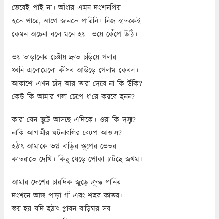
ভেবেই পাই না। আঁধার এমন দংশনপ্রিয়
হতে পারে, আগে জানতে পারিনি। নিজ হাতকেই
কেমন অচেনা বলে মনে হয়। ভয়ে কেঁপে উঠি।
ভয় তাড়ানোর চেষ্টায় দ্রুত চড়িয়ে গলার
ধ্বনি এলোমেলো কীসব আউড়ে গেলাম কেবল।
আকাশে এখন চাঁদ আর তারা দেবে না কি উঁকি?
কেউ কি আমার গলা চেপে ধ’রে করবে হনন?
কারা যেন ছুটে আসছে এদিকে। ওরা কি দস্যু?
নাকি আগামীর ঘটনাবলির বেঢপ আভাস?
হঠাৎ আমাকে ভগ্ন বাড়ির স্তূপের ভেতর
কাতরাতে দেখি। কিছু ধেড়ে পোকা চাটছে জখম।
আমার দেশের চারদিক জুড়ে ক্রূদ্ধ পানির
দংশনে আজ পাড়া গাঁ এবং শহর কাতর।
ভয় হয় যদি হঠাৎ প্লাবন বাড়িঘর সব