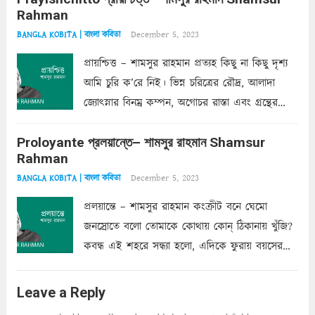
Rahman
অন্তত আমি তো তাই...
Read more
December 5, 2023
BANGLA KOBITA | বাংলা কবিতা
প্রায়শ্চিত্ত – শামসুর রাহমান প্রত্যহ কিছু না কিছু দৃশ্য
আমি চুরি ক’রে নিই। ভিন্ন চরিত্রের রৌদ্র, আলাদা
জ্যোৎস্নার বিনম্র কম্পন, অগোচর রাস্তা এবং গ্রন্থের
অত্যন্ত রহস্যময় লিপি চুরি করে নিই; সিঁড়ির আড়ালে
Proloyante প্রলয়ান্তে– শামসুর রাহমান Shamsur
ছায়াচ্ছন্ন মোহন মিথুন মূর্তি, লোপামুদ্রা ভীষণ বিব্রত
Rahman
শাড়ির...
Read more
December 5, 2023
BANGLA KOBITA | বাংলা কবিতা
প্রলয়ান্তে – শামসুর রাহমান কংক্রীট বনে ঘেমো
জনস্রোতে বলো তোমাকে কোথায় কোন্‌ ঠিকানায় খুঁজি?
কবন্ধ এই শহরে সন্ধ্যা হলো, এদিকে ফুরায় বয়সের
ক্ষীণ পুঁজি। সেই কবে থেকে চলেছে অন্বেষণ। ক্লান্তি
আমার শরীরে সখ্য গড়ে, তোমার গহন ঊর্মিল যৌবন
Leave a Reply
আনে আশ্বন...
Read more