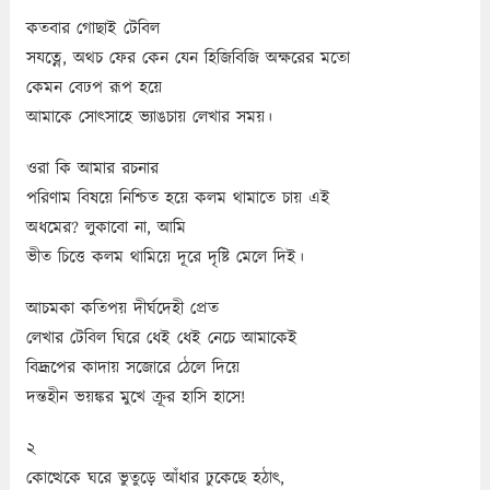
কতবার গোছাই টেবিল
সযত্নে, অথচ ফের কেন যেন হিজিবিজি অক্ষরের মতো
কেমন বেঢপ রূপ হয়ে
আমাকে সোৎসাহে ভ্যাঙচায় লেখার সময়।
ওরা কি আমার রচনার
পরিণাম বিষয়ে নিশ্চিত হয়ে কলম থামাতে চায় এই
অধমের? লুকাবো না, আমি
ভীত চিত্তে কলম থামিয়ে দূরে দৃষ্টি মেলে দিই।
আচমকা কতিপয় দীর্ঘদেহী প্রেত
লেখার টেবিল ঘিরে ধেই ধেই নেচে আমাকেই
বিদ্রূপের কাদায় সজোরে ঠেলে দিয়ে
দন্তহীন ভয়ঙ্কর মুখে ক্রূর হাসি হাসে!
২
কোত্থেকে ঘরে ভুতুড়ে আঁধার ঢুকেছে হঠাৎ,