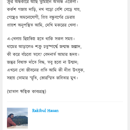
ক্রূর অন্ধকারে আছি তুমিহীন অত্যন্ত একেলা।
কর্কশ গজায় দাড়ি, নখ বড়ো বেশি বেড়ে যায়,
গেন্থেও অমনোযোগী, প্রিয় বন্ধুবর্গের ডেরায়
প্রায়শ অনুপস্থিত আমি, দেখি মকরের খেলা।
এ-খেলায় ছিন্নভিন্ন হতে থাকি সকল সময়।
থামের আড়ালেও শক্রু চতুষ্পার্শ্বে জন্মান্ধ জল্লাদ,
কী করে বাঁচবো তবে? বেদনার্ত আমার হৃদয়।
জন্তুর বিষাক্ত দাঁতে বিদ্ধ, তবু হবো না উন্মাদ;
এখনো তো জীবনের প্রতি আমি কী দীপ্র উৎসুক,
সহায় তোমার স্মৃতি, ভোরস্মিত কবিতার মুখ।
(মাতাল ঋত্বিক কাব্যগ্রন্থ)
Rakibul Hasan