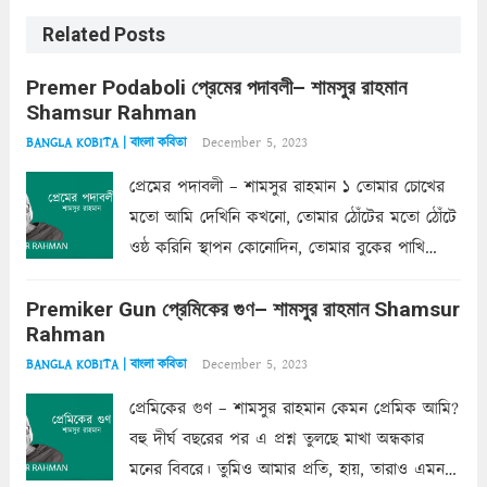
Related Posts
Premer Podaboli প্রেমের পদাবলী– শামসুর রাহমান
Shamsur Rahman
December 5, 2023
BANGLA KOBITA | বাংলা কবিতা
প্রেমের পদাবলী – শামসুর রাহমান ১ তোমার চোখের
মতো আমি দেখিনি কখনো, তোমার ঠোঁটের মতো ঠোঁটে
ওষ্ঠ করিনি স্থাপন কোনোদিন, তোমার বুকের পাখি
একদা ধ্বনিত এ জীবনে। তোমার চুলের মতো চুল
Premiker Gun প্রেমিকের গুণ– শামসুর রাহমান Shamsur
কোথাও কি এরকম ছায়া দেয় ক্লান্তির প্রহরে? মুছে
Rahman
ফেলে...
Read more
December 5, 2023
BANGLA KOBITA | বাংলা কবিতা
প্রেমিকের গুণ – শামসুর রাহমান কেমন প্রেমিক আমি?
বহু দীর্ঘ বছরের পর এ প্রশ্ন তুলছে মাখা অন্ধকার
মনের বিবরে। তুমিও আমার প্রতি, হায়, তারাও এমন