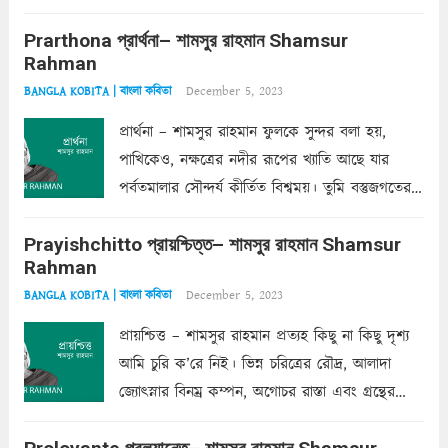
ক’রে আজকাল মাঝে-মাঝে, মনে হয়, প্রশ্নের উত্তর
Prarthona প্রার্থনা– শামসুর রাহমান Shamsur
একান্ত জরুরি- নইলে একটি দেয়াল নিমেষেই ভীষণ
Rahman
দাঁড়িয়ে...
Read more
December 5, 2023
BANGLA KOBITA | বাংলা কবিতা
প্রার্থনা – শামসুর রাহমান ফুলকে সুন্দর বলা হয়,
পাখিকেও, নক্ষত্রের নদীর রূপের খ্যাতি আছে যার
পর্বতমালার সৌন্দর্য কীর্তিত বিশ্বময়। তুমি বস্তুজগতের
অন্তর্গত, প্রকৃতির ঘনিষ্ঠ প্রতিবেশিনী, কিন্তু তোমার এবং
Prayishchitto প্রায়শ্চিত্ত– শামসুর রাহমান Shamsur
তার সুষমায় পার্থক্য অনেক। তোমাকে সুন্দরী বলা চলে,
Rahman
অন্তত আমি তো তাই...
Read more
December 5, 2023
BANGLA KOBITA | বাংলা কবিতা
প্রায়শ্চিত্ত – শামসুর রাহমান প্রত্যহ কিছু না কিছু দৃশ্য
আমি চুরি ক’রে নিই। ভিন্ন চরিত্রের রৌদ্র, আলাদা
জ্যোৎস্নার বিনম্র কম্পন, অগোচর রাস্তা এবং গ্রন্থের
অত্যন্ত রহস্যময় লিপি চুরি করে নিই; সিঁড়ির আড়ালে