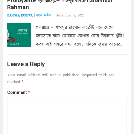
Proloyante প্রলয়ান্তে– শামসুর রাহমান Shamsur
ছায়াচ্ছন্ন মোহন মিথুন মূর্তি, লোপামুদ্রা ভীষণ বিব্রত
Rahman
শাড়ির...
Read more
December 5, 2023
BANGLA KOBITA | বাংলা কবিতা
প্রলয়ান্তে – শামসুর রাহমান কংক্রীট বনে ঘেমো
জনস্রোতে বলো তোমাকে কোথায় কোন্‌ ঠিকানায় খুঁজি?
কবন্ধ এই শহরে সন্ধ্যা হলো, এদিকে ফুরায় বয়সের
ক্ষীণ পুঁজি। সেই কবে থেকে চলেছে অন্বেষণ। ক্লান্তি
আমার শরীরে সখ্য গড়ে, তোমার গহন ঊর্মিল যৌবন
Leave a Reply
আনে আশ্বন...
Read more
Your email address will not be published.
Required fields are
marked
*
Comment
*