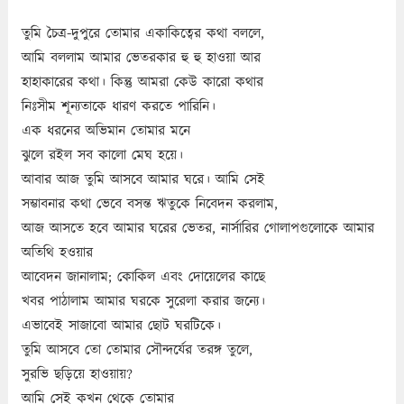
তুমি চৈত্র-দুপুরে তোমার একাকিত্বের কথা বললে,
আমি বললাম আমার ভেতরকার হু হু হাওয়া আর
হাহাকারের কথা। কিন্তু আমরা কেউ কারো কথার
নিঃসীম শূন্যতাকে ধারণ করতে পারিনি।
এক ধরনের অভিমান তোমার মনে
ঝুলে রইল সব কালো মেঘ হয়ে।
আবার আজ তুমি আসবে আমার ঘরে। আমি সেই
সম্ভাবনার কথা ভেবে বসন্ত ঋতুকে নিবেদন করলাম,
আজ আসতে হবে আমার ঘরের ভেতর, নার্সারির গোলাপগুলোকে আমার
অতিথি হওয়ার
আবেদন জানালাম; কোকিল এবং দোয়েলের কাছে
খবর পাঠালাম আমার ঘরকে সুরেলা করার জন্যে।
এভাবেই সাজাবো আমার ছোট ঘরটিকে।
তুমি আসবে তো তোমার সৌন্দর্যের তরঙ্গ তুলে,
সুরভি ছড়িয়ে হাওয়ায়?
আমি সেই কখন থেকে তোমার