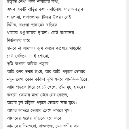
উড়তে-শেখা পক্ষী শাবকের কথা,
এমন একটি বাড়ির কথা বলছিলাম, যার অবস্থান
গাছপালা, লতাগুল্মময় টিলার উপর। সেই
বিনীত, বাংলো প্যাটার্নের বাড়িতে
থাকবো শুধু আমরা দু’জন। কেউ আমাদের
নির্জনতার দ্বারে
হানবে না আঘাত। তুমি বললে কণ্ঠস্বরে মাধুর্যের
ঢেউ খেলিয়ে, ‘এই শোনো,
তুমি কখনো কবিতা পড়বে,
আমি শুনব তন্ময় হ’য়ে, আর আমি পড়বো তোমার
নতুন লেখা কোন কবিতা তুমি শুনবে আনন্দিত চিত্তে,
আমি পড়তে গিয়ে হোঁচট খেলে, তুমি মৃদু হাসবে।
কখনো তোমার মাথা টেনে নেব কোলে,
আমার চুল ছড়িয়ে পড়বে তোমার সারা মুখে।
আমার আদরে তোমার চোখে নামবে ঘুম।
আমাদের স্বপ্নের বাড়িতে বয়ে যাবে
আমাদের দিনগুলো, রাতগুলো, যেন গুণীর তান।