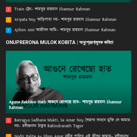
Train ট্রেন– শামসুর রাহমান Shamsur Rahman
1
Aripata Noy আড়িপাতা নয়– শামসুর রাহমান Shamsur Rahman
2
Ajibon Ami আজীবন আমি– শামসুর রাহমান Shamsur Rahman
3
ONUPRERONA MULOK KOBITA | অনুপ্রেরণামূলক কবিতা
Agune Rekheco Hath আগুনে রেখেছো হাত– শামসুর রাহমান Shamsur
Rahman
Bairagya Sadhane Mukti, Se Amar Noy বৈরাগ্য সাধনে মুক্তি সে আমার
1
নয়– রবীন্দ্রনাথ ঠাকুর Rabindranath Tagor
Nodir Palite Ay Jibon Amar নদীর পালিত এই জীবন আমার– রবীন্দ্রনাথ
2