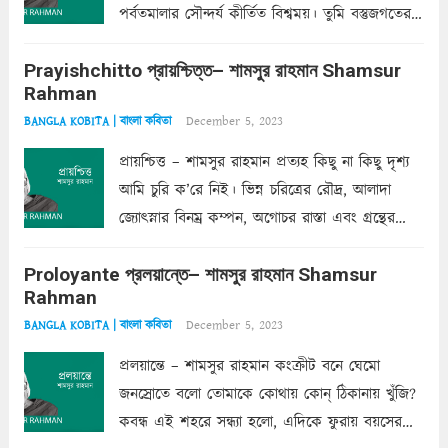
পর্বতমালার সৌন্দর্য কীর্তিত বিশ্বময়। তুমি বস্তুজগতের
অন্তর্গত, প্রকৃতির ঘনিষ্ঠ প্রতিবেশিনী, কিন্তু তোমার এবং
Prayishchitto প্রায়শ্চিত্ত– শামসুর রাহমান Shamsur
তার সুষমায় পার্থক্য অনেক। তোমাকে সুন্দরী বলা চলে,
Rahman
অন্তত আমি তো তাই...
Read more
December 5, 2023
BANGLA KOBITA | বাংলা কবিতা
প্রায়শ্চিত্ত – শামসুর রাহমান প্রত্যহ কিছু না কিছু দৃশ্য
আমি চুরি ক’রে নিই। ভিন্ন চরিত্রের রৌদ্র, আলাদা
জ্যোৎস্নার বিনম্র কম্পন, অগোচর রাস্তা এবং গ্রন্থের
অত্যন্ত রহস্যময় লিপি চুরি করে নিই; সিঁড়ির আড়ালে
Proloyante প্রলয়ান্তে– শামসুর রাহমান Shamsur
ছায়াচ্ছন্ন মোহন মিথুন মূর্তি, লোপামুদ্রা ভীষণ বিব্রত
Rahman
শাড়ির...
Read more
December 5, 2023
BANGLA KOBITA | বাংলা কবিতা
প্রলয়ান্তে – শামসুর রাহমান কংক্রীট বনে ঘেমো
জনস্রোতে বলো তোমাকে কোথায় কোন্‌ ঠিকানায় খুঁজি?
কবন্ধ এই শহরে সন্ধ্যা হলো, এদিকে ফুরায় বয়সের