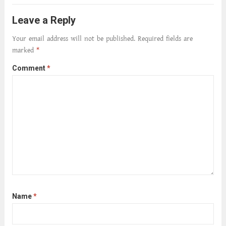
ক্ষীণ পুঁজি। সেই কবে থেকে চলেছে অন্বেষণ। ক্লান্তি
আমার শরীরে সখ্য গড়ে, তোমার গহন ঊর্মিল যৌবন
Leave a Reply
আনে আশ্বন...
Read more
Your email address will not be published.
Required fields are
marked
*
Comment
*
Name
*