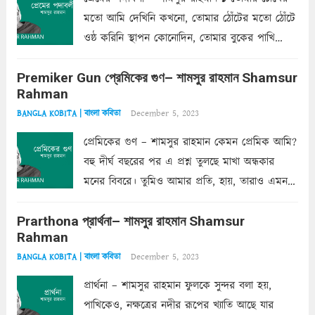
মতো আমি দেখিনি কখনো, তোমার ঠোঁটের মতো ঠোঁটে
ওষ্ঠ করিনি স্থাপন কোনোদিন, তোমার বুকের পাখি
একদা ধ্বনিত এ জীবনে। তোমার চুলের মতো চুল
Premiker Gun প্রেমিকের গুণ– শামসুর রাহমান Shamsur
কোথাও কি এরকম ছায়া দেয় ক্লান্তির প্রহরে? মুছে
Rahman
ফেলে...
Read more
December 5, 2023
BANGLA KOBITA | বাংলা কবিতা
প্রেমিকের গুণ – শামসুর রাহমান কেমন প্রেমিক আমি?
বহু দীর্ঘ বছরের পর এ প্রশ্ন তুলছে মাখা অন্ধকার
মনের বিবরে। তুমিও আমার প্রতি, হায়, তারাও এমন
ক’রে আজকাল মাঝে-মাঝে, মনে হয়, প্রশ্নের উত্তর
Prarthona প্রার্থনা– শামসুর রাহমান Shamsur
একান্ত জরুরি- নইলে একটি দেয়াল নিমেষেই ভীষণ
Rahman
দাঁড়িয়ে...
Read more
December 5, 2023
BANGLA KOBITA | বাংলা কবিতা
প্রার্থনা – শামসুর রাহমান ফুলকে সুন্দর বলা হয়,
পাখিকেও, নক্ষত্রের নদীর রূপের খ্যাতি আছে যার