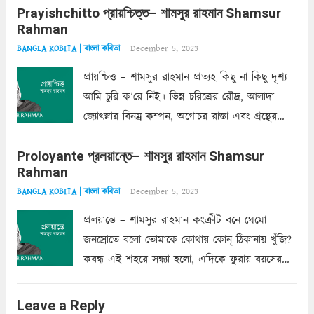
Prayishchitto প্রায়শ্চিত্ত– শামসুর রাহমান Shamsur
তার সুষমায় পার্থক্য অনেক। তোমাকে সুন্দরী বলা চলে,
Rahman
অন্তত আমি তো তাই...
Read more
December 5, 2023
BANGLA KOBITA | বাংলা কবিতা
প্রায়শ্চিত্ত – শামসুর রাহমান প্রত্যহ কিছু না কিছু দৃশ্য
আমি চুরি ক’রে নিই। ভিন্ন চরিত্রের রৌদ্র, আলাদা
জ্যোৎস্নার বিনম্র কম্পন, অগোচর রাস্তা এবং গ্রন্থের
অত্যন্ত রহস্যময় লিপি চুরি করে নিই; সিঁড়ির আড়ালে
Proloyante প্রলয়ান্তে– শামসুর রাহমান Shamsur
ছায়াচ্ছন্ন মোহন মিথুন মূর্তি, লোপামুদ্রা ভীষণ বিব্রত
Rahman
শাড়ির...
Read more
December 5, 2023
BANGLA KOBITA | বাংলা কবিতা
প্রলয়ান্তে – শামসুর রাহমান কংক্রীট বনে ঘেমো
জনস্রোতে বলো তোমাকে কোথায় কোন্‌ ঠিকানায় খুঁজি?
কবন্ধ এই শহরে সন্ধ্যা হলো, এদিকে ফুরায় বয়সের
ক্ষীণ পুঁজি। সেই কবে থেকে চলেছে অন্বেষণ। ক্লান্তি
আমার শরীরে সখ্য গড়ে, তোমার গহন ঊর্মিল যৌবন
Leave a Reply