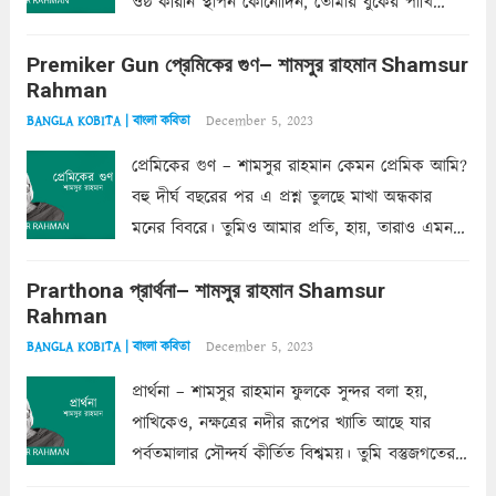
ওষ্ঠ করিনি স্থাপন কোনোদিন, তোমার বুকের পাখি
একদা ধ্বনিত এ জীবনে। তোমার চুলের মতো চুল
Premiker Gun প্রেমিকের গুণ– শামসুর রাহমান Shamsur
কোথাও কি এরকম ছায়া দেয় ক্লান্তির প্রহরে? মুছে
Rahman
ফেলে...
Read more
December 5, 2023
BANGLA KOBITA | বাংলা কবিতা
প্রেমিকের গুণ – শামসুর রাহমান কেমন প্রেমিক আমি?
বহু দীর্ঘ বছরের পর এ প্রশ্ন তুলছে মাখা অন্ধকার
মনের বিবরে। তুমিও আমার প্রতি, হায়, তারাও এমন
ক’রে আজকাল মাঝে-মাঝে, মনে হয়, প্রশ্নের উত্তর
Prarthona প্রার্থনা– শামসুর রাহমান Shamsur
একান্ত জরুরি- নইলে একটি দেয়াল নিমেষেই ভীষণ
Rahman
দাঁড়িয়ে...
Read more
December 5, 2023
BANGLA KOBITA | বাংলা কবিতা
প্রার্থনা – শামসুর রাহমান ফুলকে সুন্দর বলা হয়,
পাখিকেও, নক্ষত্রের নদীর রূপের খ্যাতি আছে যার
পর্বতমালার সৌন্দর্য কীর্তিত বিশ্বময়। তুমি বস্তুজগতের
অন্তর্গত, প্রকৃতির ঘনিষ্ঠ প্রতিবেশিনী, কিন্তু তোমার এবং