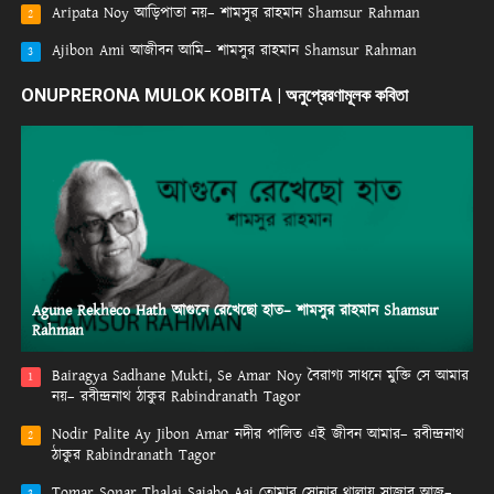
Aripata Noy আড়িপাতা নয়– শামসুর রাহমান Shamsur Rahman
2
Ajibon Ami আজীবন আমি– শামসুর রাহমান Shamsur Rahman
3
ONUPRERONA MULOK KOBITA | অনুপ্রেরণামূলক কবিতা
Agune Rekheco Hath আগুনে রেখেছো হাত– শামসুর রাহমান Shamsur
Rahman
Bairagya Sadhane Mukti, Se Amar Noy বৈরাগ্য সাধনে মুক্তি সে আমার
1
নয়– রবীন্দ্রনাথ ঠাকুর Rabindranath Tagor
Nodir Palite Ay Jibon Amar নদীর পালিত এই জীবন আমার– রবীন্দ্রনাথ
2
ঠাকুর Rabindranath Tagor
Tomar Sonar Thalai Sajabo Aaj তোমার সোনার থালায় সাজাব আজ–
3