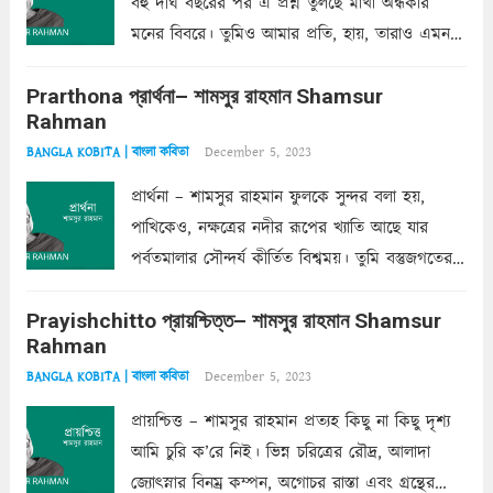
বহু দীর্ঘ বছরের পর এ প্রশ্ন তুলছে মাখা অন্ধকার
মনের বিবরে। তুমিও আমার প্রতি, হায়, তারাও এমন
ক’রে আজকাল মাঝে-মাঝে, মনে হয়, প্রশ্নের উত্তর
Prarthona প্রার্থনা– শামসুর রাহমান Shamsur
একান্ত জরুরি- নইলে একটি দেয়াল নিমেষেই ভীষণ
Rahman
দাঁড়িয়ে...
Read more
December 5, 2023
BANGLA KOBITA | বাংলা কবিতা
প্রার্থনা – শামসুর রাহমান ফুলকে সুন্দর বলা হয়,
পাখিকেও, নক্ষত্রের নদীর রূপের খ্যাতি আছে যার
পর্বতমালার সৌন্দর্য কীর্তিত বিশ্বময়। তুমি বস্তুজগতের
অন্তর্গত, প্রকৃতির ঘনিষ্ঠ প্রতিবেশিনী, কিন্তু তোমার এবং
Prayishchitto প্রায়শ্চিত্ত– শামসুর রাহমান Shamsur
তার সুষমায় পার্থক্য অনেক। তোমাকে সুন্দরী বলা চলে,
Rahman
অন্তত আমি তো তাই...
Read more
December 5, 2023
BANGLA KOBITA | বাংলা কবিতা
প্রায়শ্চিত্ত – শামসুর রাহমান প্রত্যহ কিছু না কিছু দৃশ্য
আমি চুরি ক’রে নিই। ভিন্ন চরিত্রের রৌদ্র, আলাদা
জ্যোৎস্নার বিনম্র কম্পন, অগোচর রাস্তা এবং গ্রন্থের