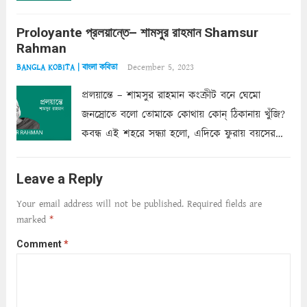
অত্যন্ত রহস্যময় লিপি চুরি করে নিই; সিঁড়ির আড়ালে
Proloyante প্রলয়ান্তে– শামসুর রাহমান Shamsur
ছায়াচ্ছন্ন মোহন মিথুন মূর্তি, লোপামুদ্রা ভীষণ বিব্রত
Rahman
শাড়ির...
Read more
December 5, 2023
BANGLA KOBITA | বাংলা কবিতা
প্রলয়ান্তে – শামসুর রাহমান কংক্রীট বনে ঘেমো
জনস্রোতে বলো তোমাকে কোথায় কোন্‌ ঠিকানায় খুঁজি?
কবন্ধ এই শহরে সন্ধ্যা হলো, এদিকে ফুরায় বয়সের
ক্ষীণ পুঁজি। সেই কবে থেকে চলেছে অন্বেষণ। ক্লান্তি
আমার শরীরে সখ্য গড়ে, তোমার গহন ঊর্মিল যৌবন
Leave a Reply
আনে আশ্বন...
Read more
Your email address will not be published.
Required fields are
marked
*
Comment
*