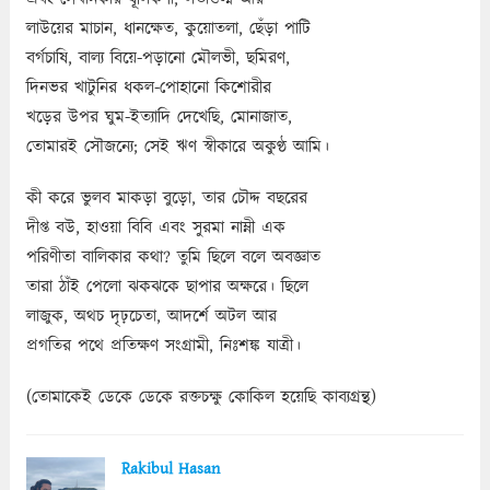
লাউয়ের মাচান, ধানক্ষেত, কুয়োতলা, ছেঁড়া পাটি
বর্গচাষি, বাল্য বিয়ে-পড়ানো মৌলভী, ছমিরণ,
দিনভর খাটুনির ধকল-পোহানো কিশোরীর
খড়ের উপর ঘুম-ইত্যাদি দেখেছি, মোনাজাত,
তোমারই সৌজন্যে; সেই ঋণ স্বীকারে অকুণ্ঠ আমি।
কী করে ভুলব মাকড়া বুড়ো, তার চৌদ্দ বছরের
দীপ্ত বউ, হাওয়া বিবি এবং সুরমা নাম্নী এক
পরিণীতা বালিকার কথা? তুমি ছিলে বলে অবজ্ঞাত
তারা ঠাঁই পেলো ঝকঝকে ছাপার অক্ষরে। ছিলে
লাজুক, অথচ দৃঢ়চেতা, আদর্শে অটল আর
প্রগতির পথে প্রতিক্ষণ সংগ্রামী, নিঃশঙ্ক যাত্রী।
(তোমাকেই ডেকে ডেকে রক্তচক্ষু কোকিল হয়েছি কাব্যগ্রন্থ)
Rakibul Hasan