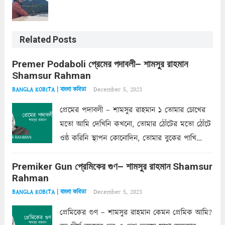
Related Posts
Premer Podaboli প্রেমের পদাবলী– শামসুর রাহমান
Shamsur Rahman
December 5, 2023
BANGLA KOBITA | বাংলা কবিতা
প্রেমের পদাবলী – শামসুর রাহমান ১ তোমার চোখের
মতো আমি দেখিনি কখনো, তোমার ঠোঁটের মতো ঠোঁটে
ওষ্ঠ করিনি স্থাপন কোনোদিন, তোমার বুকের পাখি
একদা ধ্বনিত এ জীবনে। তোমার চুলের মতো চুল
Premiker Gun প্রেমিকের গুণ– শামসুর রাহমান Shamsur
কোথাও কি এরকম ছায়া দেয় ক্লান্তির প্রহরে? মুছে
Rahman
ফেলে...
Read more
December 5, 2023
BANGLA KOBITA | বাংলা কবিতা
প্রেমিকের গুণ – শামসুর রাহমান কেমন প্রেমিক আমি?