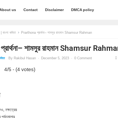
About us
Contact
Disclaimer
DMCA policy
 বাংলা কবিতা
Prarthona প্রার্থনা– শামসুর রাহমান Shamsur Rahman
্রার্থনা– শামসুর রাহমান Shamsur Rahm
By
Rakibul Hasan
·
December 5, 2023
·
0 Comment
বিতা
4/5 - (4 votes)
ন
েও, নক্ষত্রের
 পর্বতমালার