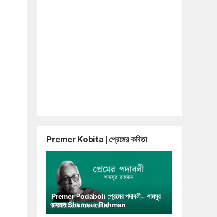
Premer Kobita | প্রেমের কবিতা
Premer Podaboli প্রেমের পদাবলী– শামসুর
রাহমান Shamsur Rahman