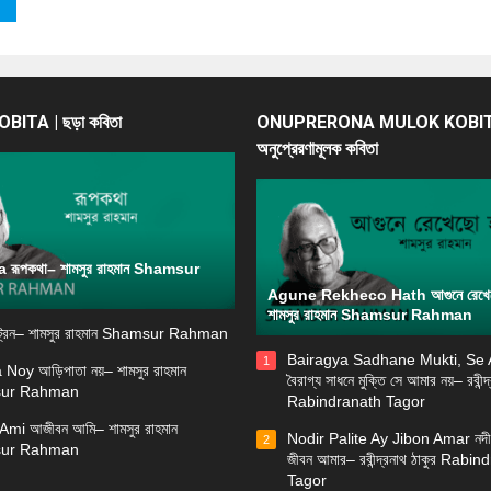
ITA | ছড়া কবিতা
ONUPRERONA MULOK KOBIT
অনুপ্রেরণামূলক কবিতা
রূপকথা– শামসুর রাহমান Shamsur
Agune Rekheco Hath আগুনে রেখে
শামসুর রাহমান Shamsur Rahman
্রেন– শামসুর রাহমান Shamsur Rahman
Bairagya Sadhane Mukti, Se
1
 Noy আড়িপাতা নয়– শামসুর রাহমান
বৈরাগ্য সাধনে মুক্তি সে আমার নয়– রবীন্দ
ur Rahman
Rabindranath Tagor
Ami আজীবন আমি– শামসুর রাহমান
Nodir Palite Ay Jibon Amar নদী
2
ur Rahman
জীবন আমার– রবীন্দ্রনাথ ঠাকুর Rabi
Tagor