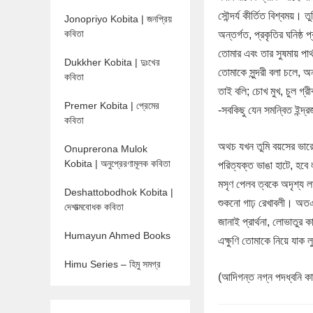
সৌন্দর্য কীর্তিত বিশ্বময়। 
Jonopriyo Kobita | জনপ্রিয়
কবিতা
অন্তর্গত, প্রকৃতির ঘনিষ্ঠ প
তোমার এবং তার সুষমায় পা
Dukkher Kobita | দুঃখের
তোমাকে সুন্দরী বলা চলে,
কবিতা
তাই বলি; চোখ মুখ, চুল গ্রী
Premer Kobita | প্রেমের
-সবকিছু যেন সমন্বিত ইন্দ্
কবিতা
অথচ যখন তুমি বয়সের ভারে
Onuprerona Mulok
Kobita | অনুপ্রেরণামূলক কবিতা
পরিত্যক্ত ভাঙা হাটে, হবে ল
মসৃণ পেলব ত্বকে অদৃশ্য ল
Deshattobodhok Kobita |
শুকনো গাঢ় রেখাবলী। অতএ
দেশাত্মবোধক কবিতা
জানাই প্রার্থনা, লোভাতুর কা
Humayun Ahmed Books
এক্ষুণি তোমাকে নিয়ে যাক 
Himu Series – হিমু সমগ্র
(আদিগন্ত নগ্ন পদধ্বনি কাব