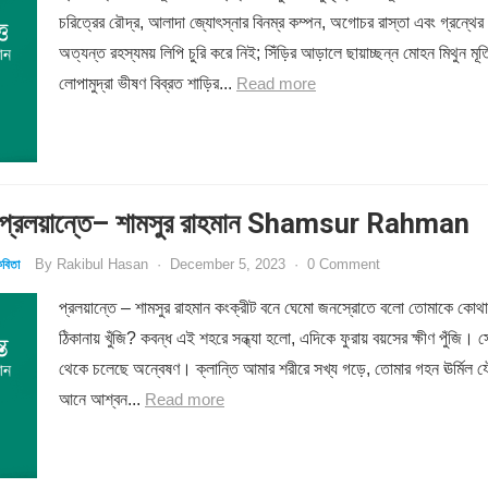
চরিত্রের রৌদ্র, আলাদা জ্যোৎস্নার বিনম্র কম্পন, অগোচর রাস্তা এবং গ্রন্থের
অত্যন্ত রহস্যময় লিপি চুরি করে নিই; সিঁড়ির আড়ালে ছায়াচ্ছন্ন মোহন মিথুন মূর্ত
লোপামুদ্রা ভীষণ বিব্রত শাড়ির...
Read more
্রলয়ান্তে– শামসুর রাহমান Shamsur Rahman
By
Rakibul Hasan
·
December 5, 2023
·
0 Comment
বিতা
প্রলয়ান্তে – শামসুর রাহমান কংক্রীট বনে ঘেমো জনস্রোতে বলো তোমাকে কোথা
ঠিকানায় খুঁজি? কবন্ধ এই শহরে সন্ধ্যা হলো, এদিকে ফুরায় বয়সের ক্ষীণ পুঁজি। 
থেকে চলেছে অন্বেষণ। ক্লান্তি আমার শরীরে সখ্য গড়ে, তোমার গহন ঊর্মিল 
আনে আশ্বন...
Read more