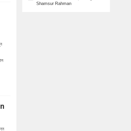
Shamsur Rahman
্ন
াল
an
ন্ন