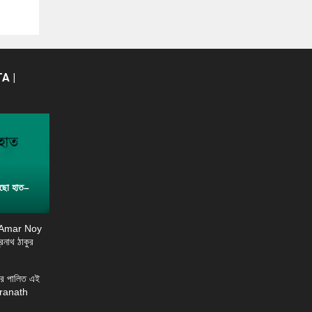
A |
ছো হাত–
 Amar Noy
্রনাথ ঠাকুর
র পালিত এই
ndranath