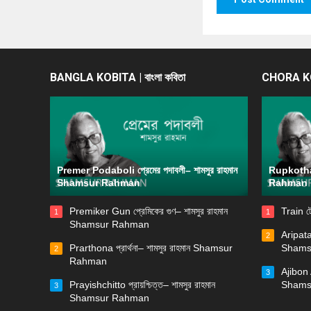
BANGLA KOBITA | বাংলা কবিতা
CHORA KOB
Premer Podaboli প্রেমের পদাবলী– শামসুর রাহমান
Rupkotha 
Shamsur Rahman
Rahman
Premiker Gun প্রেমিকের গুণ– শামসুর রাহমান
Train ট
1
1
Shamsur Rahman
Aripata
2
Prarthona প্রার্থনা– শামসুর রাহমান Shamsur
Shams
2
Rahman
Ajibon 
3
Prayishchitto প্রায়শ্চিত্ত– শামসুর রাহমান
Shams
3
Shamsur Rahman