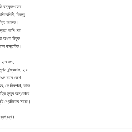
তুমি বস্তুজগতের
্রতিবেশিনী, কিন্তু
র্থক্য অনেক।
 অন্তত আমি তো
বা অথবা চিবুক
রজাল বাস্তবিক।
 হবে নত,
ুপ্ত ইন্দ্রজাল, হায়,
াঙল যাবে রেখে
ব, হে নিরুপমা, আজ
ফ্রি-মৃত্যু অন্ধকারে
লুটে প্রেমিকের সাজে।
্যগ্রন্থ)