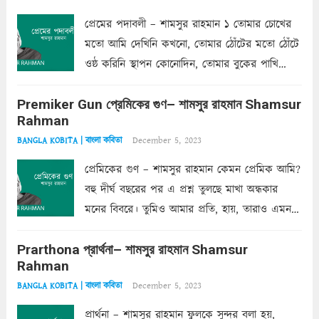
প্রেমের পদাবলী – শামসুর রাহমান ১ তোমার চোখের
মতো আমি দেখিনি কখনো, তোমার ঠোঁটের মতো ঠোঁটে
ওষ্ঠ করিনি স্থাপন কোনোদিন, তোমার বুকের পাখি
একদা ধ্বনিত এ জীবনে। তোমার চুলের মতো চুল
Premiker Gun প্রেমিকের গুণ– শামসুর রাহমান Shamsur
কোথাও কি এরকম ছায়া দেয় ক্লান্তির প্রহরে? মুছে
Rahman
ফেলে...
Read more
December 5, 2023
BANGLA KOBITA | বাংলা কবিতা
প্রেমিকের গুণ – শামসুর রাহমান কেমন প্রেমিক আমি?
বহু দীর্ঘ বছরের পর এ প্রশ্ন তুলছে মাখা অন্ধকার
মনের বিবরে। তুমিও আমার প্রতি, হায়, তারাও এমন
ক’রে আজকাল মাঝে-মাঝে, মনে হয়, প্রশ্নের উত্তর
Prarthona প্রার্থনা– শামসুর রাহমান Shamsur
একান্ত জরুরি- নইলে একটি দেয়াল নিমেষেই ভীষণ
Rahman
দাঁড়িয়ে...
Read more
December 5, 2023
BANGLA KOBITA | বাংলা কবিতা
প্রার্থনা – শামসুর রাহমান ফুলকে সুন্দর বলা হয়,