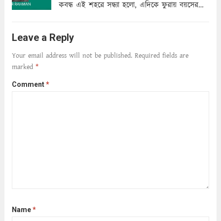
কবন্ধ এই শহরে সন্ধ্যা হলো, এদিকে ফুরায় বয়সের
ক্ষীণ পুঁজি। সেই কবে থেকে চলেছে অন্বেষণ। ক্লান্তি
আমার শরীরে সখ্য গড়ে, তোমার গহন ঊর্মিল যৌবন
Leave a Reply
আনে আশ্বন...
Read more
Your email address will not be published.
Required fields are
marked
*
Comment
*
Name
*