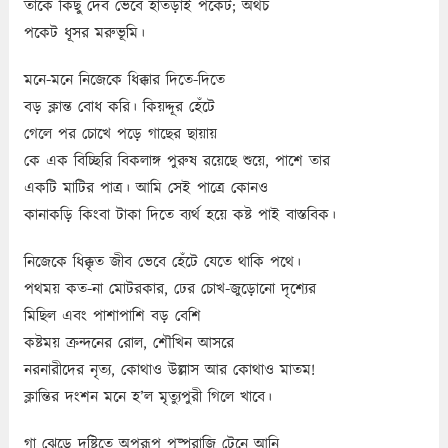
তাকে কিছু দেব ভেবে হাতড়াই পকেট; অথচ
পকেট ধূসর মরুভূমি।
মনে-মনে নিজেকে ধিক্কার দিতে-দিতে
বড় ক্লান্ত বোধ করি। কিয়দ্দূর হেঁটে
গেলে পর চোখে পড়ে গাছের ছায়ায়
কে এক বিচ্ছিরি বিকলাঙ্গ পুরুষ রয়েছে শুয়ে, পাশে তার
একটি মাটির পাত্র। আমি সেই পাত্রে কোনও
কানাকড়ি কিংবা টাকা দিতে ব্যর্থ হয়ে কষ্ট পাই বাস্তবিক।
নিজেকে ধিক্কৃত জীব ভেবে হেঁটে যেতে থাকি পথে।
পথময় কত-না মোটরকার, ঢের চোখ-জুড়োনো দৃশ্যের
মিছিল এবং পাশাপাশি বড় বেশি
কষ্টময় ক্রন্দনের রোল, শৌখিন আসরে
নরনারীদের নৃত্য, কোথাও উল্লাস আর কোথাও মাতম!
ক্লান্তির দংশন মনে হ’ল মৃত্যুপুরী গিলে খাবে।
গা ঝেড়ে দৃষ্টিতে অপরূপ পুষ্পরাজি টেনে আনি