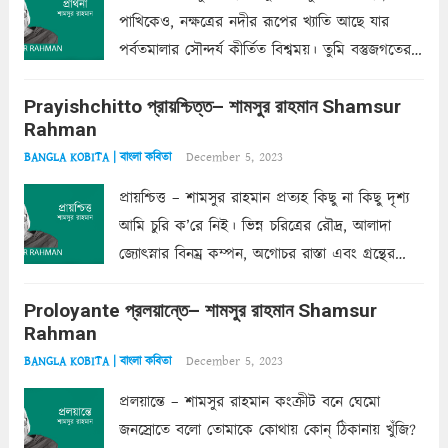
পাখিকেও, নক্ষত্রের নদীর রূপের খ্যাতি আছে যার
পর্বতমালার সৌন্দর্য কীর্তিত বিশ্বময়। তুমি বস্তুজগতের
অন্তর্গত, প্রকৃতির ঘনিষ্ঠ প্রতিবেশিনী, কিন্তু তোমার এবং
Prayishchitto প্রায়শ্চিত্ত– শামসুর রাহমান Shamsur
তার সুষমায় পার্থক্য অনেক। তোমাকে সুন্দরী বলা চলে,
Rahman
অন্তত আমি তো তাই...
Read more
December 5, 2023
BANGLA KOBITA | বাংলা কবিতা
প্রায়শ্চিত্ত – শামসুর রাহমান প্রত্যহ কিছু না কিছু দৃশ্য
আমি চুরি ক’রে নিই। ভিন্ন চরিত্রের রৌদ্র, আলাদা
জ্যোৎস্নার বিনম্র কম্পন, অগোচর রাস্তা এবং গ্রন্থের
অত্যন্ত রহস্যময় লিপি চুরি করে নিই; সিঁড়ির আড়ালে
Proloyante প্রলয়ান্তে– শামসুর রাহমান Shamsur
ছায়াচ্ছন্ন মোহন মিথুন মূর্তি, লোপামুদ্রা ভীষণ বিব্রত
Rahman
শাড়ির...
Read more
December 5, 2023
BANGLA KOBITA | বাংলা কবিতা
প্রলয়ান্তে – শামসুর রাহমান কংক্রীট বনে ঘেমো
জনস্রোতে বলো তোমাকে কোথায় কোন্‌ ঠিকানায় খুঁজি?