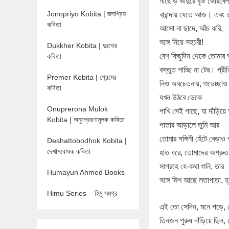
নাছোড় ভাদুরে বৃষ্টি ভোরবে
Jonopriyo Kobita | জনপ্রিয়
বারান্দায় যেতে আজ। এবং ত
কবিতা
আসো না ছাদে, আঁচ করি,
সঙ্গে নিয়ে সহচরী!
Dukkher Kobita | দুঃখের
বেশ কিছুদিন থেকে তোমার
কবিতা
বস্তুত পাচ্ছি না টের। প্রী
Premer Kobita | প্রেমের
নিও অবচেতনায়, শুভেচ্ছাও 
কবিতা
যখন উঠবে ডেকে
Onuprerona Mulok
পাখি সেই গাছে, যা দাঁড়িয়
Kobita | অনুপ্রেরণামূলক কবিতা
পাতার আড়ালে তুমি আর
তোমার সঙ্গিনী হেঁটে বেড়াও 
Deshattobodhok Kobita |
দেশাত্মবোধক কবিতা
হাত ধরে, তোমাদের অশ্রু
সাগ্রহে যে-কথা শুনি, তার
Humayun Ahmed Books
সঙ্গে মিশ আছে লতাপাতা, 
Himu Series – হিমু সমগ্র
এই তো সেদিন, মনে পড়ে, 
তিনজন পুরুষ দাঁড়িয়ে ছিল,