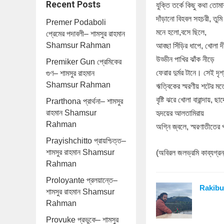
Recent Posts
যুক্তি তর্কে কিছু কথা তোম
দাঁড়ানো বিহবল সহচরী, তুমি
Premer Podaboli
মনে হলো,বসে ছিলে,
প্রেমের পদাবলী– শামসুর রাহমান
Shamsur Rahman
আবছা সিঁড়ির ধাপে, খোলা দী
উড্ডীন পাখির ঝাঁক নীড়ে
Premiker Gun প্রেমিকের
ফেরার দুর্মর টানে। সেই দৃ
গুণ– শামসুর রাহমান
Shamsur Rahman
ঋত্বিকের স্মরণীয় শটের ম
বৃষ্টি ঝরে খোলা বারান্দায়, ছ
Prarthona প্রার্থনা– শামসুর
রাহমান Shamsur
হৃদয়ের আলতামিরায়
Rahman
অগ্নি জ্বলে, স্মরণাতীতের প
Prayishchitto প্রায়শ্চিত্ত–
শামসুর রাহমান Shamsur
(অবিরল জলভ্রমি কাব্যগ্রন
Rahman
Proloyante প্রলয়ান্তে–
Rakibu
শামসুর রাহমান Shamsur
Rahman
Provuke প্রভুকে– শামসুর