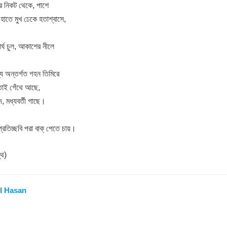
ার নিকট থেকে, পাশে
 হাতে মুখ ঢেকে হতাশ্বাসে,
র্ঘ চুল, আকাশের নীলে
শ্য অন্তর্গত গহন তিমিরে
তোই গেঁথে আছে,
াদে, মধ্যবর্তী গাছে।
্রতিচ্ছবি পরা বাক্‌ পেতে চায়।
্থ)
l Hasan