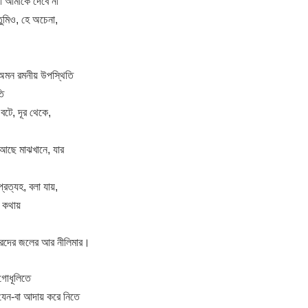
লা আমাকে দেবে না
ুমিও, হে অচেনা,
 অমন রমনীয় উপস্থিতি
তি
বটে, দূর থেকে,
ে আছে মাঝখানে, যার
প্রত্যহ, বলা যায়,
ত কথায়
হ্রদের জলের আর নীলিমার।
গোধূলিতে
 যেন-বা আদায় করে নিতে