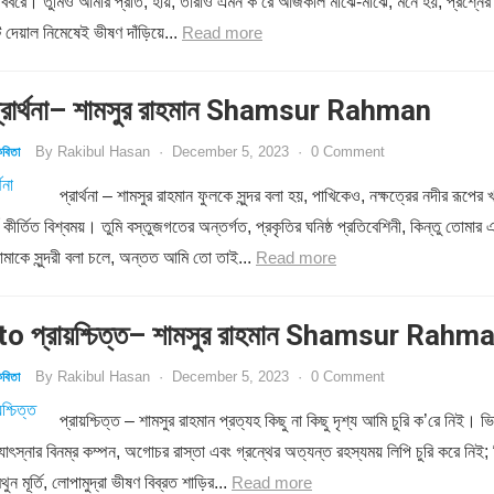
 বিবরে। তুমিও আমার প্রতি, হায়, তারাও এমন ক’রে আজকাল মাঝে-মাঝে, মনে হয়, প্রশ্নের
 দেয়াল নিমেষেই ভীষণ দাঁড়িয়ে...
Read more
রার্থনা– শামসুর রাহমান Shamsur Rahman
By
Rakibul Hasan
·
December 5, 2023
·
0 Comment
বিতা
প্রার্থনা – শামসুর রাহমান ফুলকে সুন্দর বলা হয়, পাখিকেও, নক্ষত্রের নদীর রূপের খ
য কীর্তিত বিশ্বময়। তুমি বস্তুজগতের অন্তর্গত, প্রকৃতির ঘনিষ্ঠ প্রতিবেশিনী, কিন্তু তোমার 
মাকে সুন্দরী বলা চলে, অন্তত আমি তো তাই...
Read more
o প্রায়শ্চিত্ত– শামসুর রাহমান Shamsur Rahm
By
Rakibul Hasan
·
December 5, 2023
·
0 Comment
বিতা
প্রায়শ্চিত্ত – শামসুর রাহমান প্রত্যহ কিছু না কিছু দৃশ্য আমি চুরি ক’রে নিই। ভি
োৎস্নার বিনম্র কম্পন, অগোচর রাস্তা এবং গ্রন্থের অত্যন্ত রহস্যময় লিপি চুরি করে নিই; 
ন মূর্তি, লোপামুদ্রা ভীষণ বিব্রত শাড়ির...
Read more