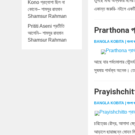
তুলছে মাখা অন্ধকার মনের
Kono প্রত্যাশা ছিল না
একান্ত জরুরি- নইলে একটি
কোনো– শামসুর রাহমান
Shamsur Rahman
Prititi Aseni প্রতীতি
Prarthona প্
আসেনি– শামসুর রাহমান
Shamsur Rahman
BANGLA KOBITA | বাংলা ক
আছে যার পর্বতমালার সৌন্দর্
সুষমায় পার্থক্য অনেক। তো
Prayishchitt
BANGLA KOBITA | বাংলা ক
চরিত্রের রৌদ্র, আলাদা জ্য
আড়ালে ছায়াচ্ছন্ন মোহন মিথু