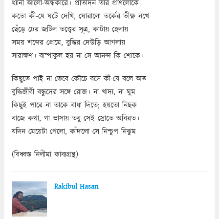
ধ্যানী আলো-অন্ধকারে। প্রতিদিন তার প্রাণলোকে
কতো কী-যে ঘটে দেখি, ঘোরালো তর্কের তীক্ষ্ণ নখে
ছেঁড়ে ঢের জটিল তত্ত্বের সূত্র, কাটায় হেলায়
সময় শব্দের প্রেমে, বুদ্ধির দেউড়ি আগলায়
সারাক্ষণ। বাষ্পাকুল হয় না সে আনন্দ কি শোকে।
কিছুতে পাই না ভেবে কৌচে বসে কী-যে বলে অত
বুদ্ধিজীবী বন্ধুদের সঙ্গে রোজ। না খাদ্য, না ঘুম
কিছুই পারে না তাকে বাধা দিতে; হয়তো নিছক
বাজে কথা, গা ভাসায় তবু সেই স্রোতে অবিরত।
যদিন মেয়েটা গেলো, কাঁদলো সে নিশ্চুপ নিঝুম
(বিধ্বস্ত নিলীমা কাব্যগ্রন্থ)
Rakibul Hasan