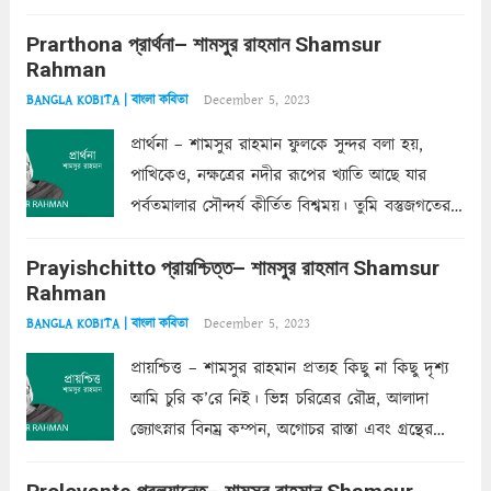
ক’রে আজকাল মাঝে-মাঝে, মনে হয়, প্রশ্নের উত্তর
Prarthona প্রার্থনা– শামসুর রাহমান Shamsur
একান্ত জরুরি- নইলে একটি দেয়াল নিমেষেই ভীষণ
Rahman
দাঁড়িয়ে...
Read more
December 5, 2023
BANGLA KOBITA | বাংলা কবিতা
প্রার্থনা – শামসুর রাহমান ফুলকে সুন্দর বলা হয়,
পাখিকেও, নক্ষত্রের নদীর রূপের খ্যাতি আছে যার
পর্বতমালার সৌন্দর্য কীর্তিত বিশ্বময়। তুমি বস্তুজগতের
অন্তর্গত, প্রকৃতির ঘনিষ্ঠ প্রতিবেশিনী, কিন্তু তোমার এবং
Prayishchitto প্রায়শ্চিত্ত– শামসুর রাহমান Shamsur
তার সুষমায় পার্থক্য অনেক। তোমাকে সুন্দরী বলা চলে,
Rahman
অন্তত আমি তো তাই...
Read more
December 5, 2023
BANGLA KOBITA | বাংলা কবিতা
প্রায়শ্চিত্ত – শামসুর রাহমান প্রত্যহ কিছু না কিছু দৃশ্য
আমি চুরি ক’রে নিই। ভিন্ন চরিত্রের রৌদ্র, আলাদা
জ্যোৎস্নার বিনম্র কম্পন, অগোচর রাস্তা এবং গ্রন্থের
অত্যন্ত রহস্যময় লিপি চুরি করে নিই; সিঁড়ির আড়ালে