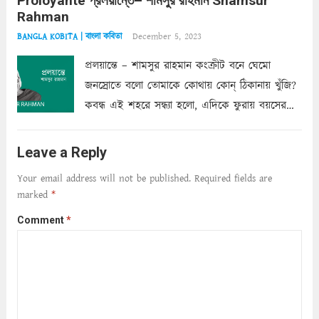
Proloyante প্রলয়ান্তে– শামসুর রাহমান Shamsur
ছায়াচ্ছন্ন মোহন মিথুন মূর্তি, লোপামুদ্রা ভীষণ বিব্রত
Rahman
শাড়ির...
Read more
December 5, 2023
BANGLA KOBITA | বাংলা কবিতা
প্রলয়ান্তে – শামসুর রাহমান কংক্রীট বনে ঘেমো
জনস্রোতে বলো তোমাকে কোথায় কোন্‌ ঠিকানায় খুঁজি?
কবন্ধ এই শহরে সন্ধ্যা হলো, এদিকে ফুরায় বয়সের
ক্ষীণ পুঁজি। সেই কবে থেকে চলেছে অন্বেষণ। ক্লান্তি
আমার শরীরে সখ্য গড়ে, তোমার গহন ঊর্মিল যৌবন
Leave a Reply
আনে আশ্বন...
Read more
Your email address will not be published.
Required fields are
marked
*
Comment
*