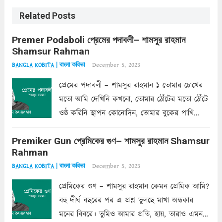
Related Posts
Premer Podaboli প্রেমের পদাবলী– শামসুর রাহমান
Shamsur Rahman
December 5, 2023
BANGLA KOBITA | বাংলা কবিতা
প্রেমের পদাবলী – শামসুর রাহমান ১ তোমার চোখের
মতো আমি দেখিনি কখনো, তোমার ঠোঁটের মতো ঠোঁটে
ওষ্ঠ করিনি স্থাপন কোনোদিন, তোমার বুকের পাখি
একদা ধ্বনিত এ জীবনে। তোমার চুলের মতো চুল
Premiker Gun প্রেমিকের গুণ– শামসুর রাহমান Shamsur
কোথাও কি এরকম ছায়া দেয় ক্লান্তির প্রহরে? মুছে
Rahman
ফেলে...
Read more
December 5, 2023
BANGLA KOBITA | বাংলা কবিতা
প্রেমিকের গুণ – শামসুর রাহমান কেমন প্রেমিক আমি?
বহু দীর্ঘ বছরের পর এ প্রশ্ন তুলছে মাখা অন্ধকার
মনের বিবরে। তুমিও আমার প্রতি, হায়, তারাও এমন