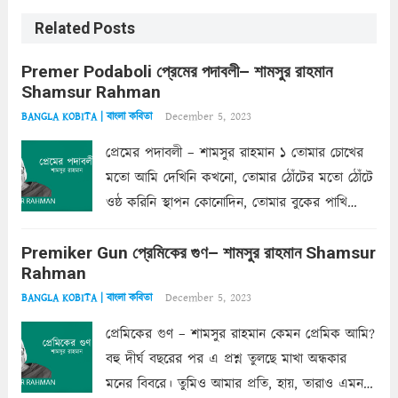
Related Posts
Premer Podaboli প্রেমের পদাবলী– শামসুর রাহমান
Shamsur Rahman
December 5, 2023
BANGLA KOBITA | বাংলা কবিতা
প্রেমের পদাবলী – শামসুর রাহমান ১ তোমার চোখের
মতো আমি দেখিনি কখনো, তোমার ঠোঁটের মতো ঠোঁটে
ওষ্ঠ করিনি স্থাপন কোনোদিন, তোমার বুকের পাখি
একদা ধ্বনিত এ জীবনে। তোমার চুলের মতো চুল
Premiker Gun প্রেমিকের গুণ– শামসুর রাহমান Shamsur
কোথাও কি এরকম ছায়া দেয় ক্লান্তির প্রহরে? মুছে
Rahman
ফেলে...
Read more
December 5, 2023
BANGLA KOBITA | বাংলা কবিতা
প্রেমিকের গুণ – শামসুর রাহমান কেমন প্রেমিক আমি?
বহু দীর্ঘ বছরের পর এ প্রশ্ন তুলছে মাখা অন্ধকার
মনের বিবরে। তুমিও আমার প্রতি, হায়, তারাও এমন