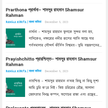
ক’রে আজকাল মাঝে-মাঝে, মনে হয়, প্রশ্নের উত্তর
Prarthona প্রার্থনা– শামসুর রাহমান Shamsur
একান্ত জরুরি- নইলে একটি দেয়াল নিমেষেই ভীষণ
Rahman
দাঁড়িয়ে...
Read more
December 5, 2023
BANGLA KOBITA | বাংলা কবিতা
প্রার্থনা – শামসুর রাহমান ফুলকে সুন্দর বলা হয়,
পাখিকেও, নক্ষত্রের নদীর রূপের খ্যাতি আছে যার
পর্বতমালার সৌন্দর্য কীর্তিত বিশ্বময়। তুমি বস্তুজগতের
অন্তর্গত, প্রকৃতির ঘনিষ্ঠ প্রতিবেশিনী, কিন্তু তোমার এবং
Prayishchitto প্রায়শ্চিত্ত– শামসুর রাহমান Shamsur
তার সুষমায় পার্থক্য অনেক। তোমাকে সুন্দরী বলা চলে,
Rahman
অন্তত আমি তো তাই...
Read more
December 5, 2023
BANGLA KOBITA | বাংলা কবিতা
প্রায়শ্চিত্ত – শামসুর রাহমান প্রত্যহ কিছু না কিছু দৃশ্য
আমি চুরি ক’রে নিই। ভিন্ন চরিত্রের রৌদ্র, আলাদা
জ্যোৎস্নার বিনম্র কম্পন, অগোচর রাস্তা এবং গ্রন্থের
অত্যন্ত রহস্যময় লিপি চুরি করে নিই; সিঁড়ির আড়ালে