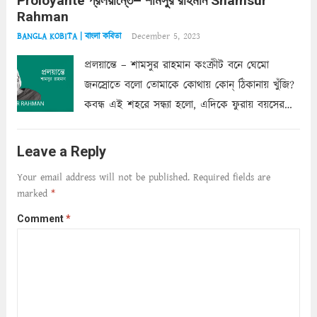
Proloyante প্রলয়ান্তে– শামসুর রাহমান Shamsur
ছায়াচ্ছন্ন মোহন মিথুন মূর্তি, লোপামুদ্রা ভীষণ বিব্রত
Rahman
শাড়ির...
Read more
December 5, 2023
BANGLA KOBITA | বাংলা কবিতা
প্রলয়ান্তে – শামসুর রাহমান কংক্রীট বনে ঘেমো
জনস্রোতে বলো তোমাকে কোথায় কোন্‌ ঠিকানায় খুঁজি?
কবন্ধ এই শহরে সন্ধ্যা হলো, এদিকে ফুরায় বয়সের
ক্ষীণ পুঁজি। সেই কবে থেকে চলেছে অন্বেষণ। ক্লান্তি
আমার শরীরে সখ্য গড়ে, তোমার গহন ঊর্মিল যৌবন
Leave a Reply
আনে আশ্বন...
Read more
Your email address will not be published.
Required fields are
marked
*
Comment
*