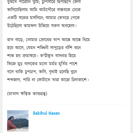
বুঝতে পারোনি তুমি; চুপিসারে ছিপছিপে ভেলা
ভাসিয়েছিলাম আমি আটপৌরে বাস্তবকে ঢেকে
একটি স্বপ্নের মসলিনে; আমার ভেতরে পেকে
উঠেছিলো কামফল উজিয়ে সকল অবহেলা।
রাত বাড়ে, তোমার ক্রোধের তাপ আস্তে আস্তে ধিমে
হয়ে আসে, যেমন শঙ্খিনী সাপুড়ের বাঁশি শুনে
শান্ত হয় ক্রমান্বয়ে। ভস্মীভূত বাসনার হিমে
ভিজে মুঢ় বালকের মতো মর্মর মূর্তির পাশে
বসে থাকি চুপচাপ, ভাবি, বৃথাই চলেছি বুনে
শব্দজাল, পারি না ফোটাতে তারা কারো চিদাকাশে।
(মাতাল ঋত্বিক কাব্যগ্রন্থ)
Rakibul Hasan