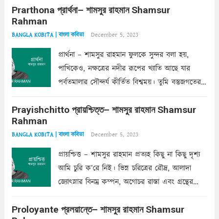
Prarthona প্রার্থনা– শামসুর রাহমান Shamsur
একান্ত জরুরি- নইলে একটি দেয়াল নিমেষেই ভীষণ
Rahman
দাঁড়িয়ে...
Read more
December 5, 2023
BANGLA KOBITA | বাংলা কবিতা
প্রার্থনা – শামসুর রাহমান ফুলকে সুন্দর বলা হয়,
পাখিকেও, নক্ষত্রের নদীর রূপের খ্যাতি আছে যার
পর্বতমালার সৌন্দর্য কীর্তিত বিশ্বময়। তুমি বস্তুজগতের
অন্তর্গত, প্রকৃতির ঘনিষ্ঠ প্রতিবেশিনী, কিন্তু তোমার এবং
Prayishchitto প্রায়শ্চিত্ত– শামসুর রাহমান Shamsur
তার সুষমায় পার্থক্য অনেক। তোমাকে সুন্দরী বলা চলে,
Rahman
অন্তত আমি তো তাই...
Read more
December 5, 2023
BANGLA KOBITA | বাংলা কবিতা
প্রায়শ্চিত্ত – শামসুর রাহমান প্রত্যহ কিছু না কিছু দৃশ্য
আমি চুরি ক’রে নিই। ভিন্ন চরিত্রের রৌদ্র, আলাদা
জ্যোৎস্নার বিনম্র কম্পন, অগোচর রাস্তা এবং গ্রন্থের
অত্যন্ত রহস্যময় লিপি চুরি করে নিই; সিঁড়ির আড়ালে
Proloyante প্রলয়ান্তে– শামসুর রাহমান Shamsur
ছায়াচ্ছন্ন মোহন মিথুন মূর্তি, লোপামুদ্রা ভীষণ বিব্রত