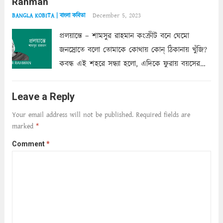
Rahman
শাড়ির...
Read more
December 5, 2023
BANGLA KOBITA | বাংলা কবিতা
প্রলয়ান্তে – শামসুর রাহমান কংক্রীট বনে ঘেমো
জনস্রোতে বলো তোমাকে কোথায় কোন্‌ ঠিকানায় খুঁজি?
কবন্ধ এই শহরে সন্ধ্যা হলো, এদিকে ফুরায় বয়সের
ক্ষীণ পুঁজি। সেই কবে থেকে চলেছে অন্বেষণ। ক্লান্তি
আমার শরীরে সখ্য গড়ে, তোমার গহন ঊর্মিল যৌবন
Leave a Reply
আনে আশ্বন...
Read more
Your email address will not be published.
Required fields are
marked
*
Comment
*