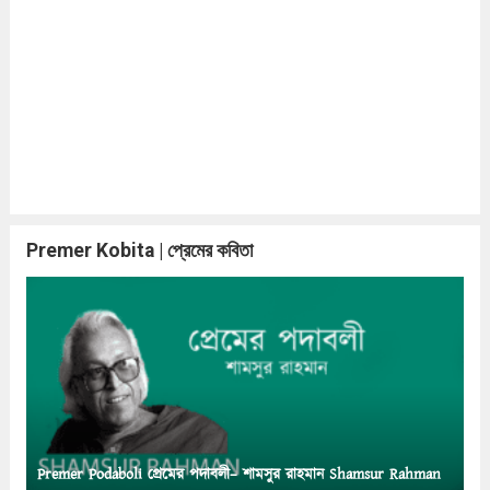
Premer Kobita | প্রেমের কবিতা
Premer Podaboli প্রেমের পদাবলী– শামসুর রাহমান Shamsur Rahman