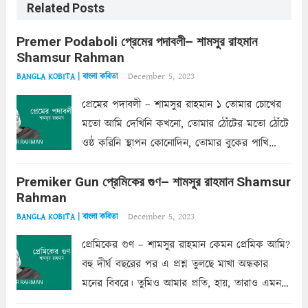
Related Posts
Premer Podaboli প্রেমের পদাবলী– শামসুর রাহমান
Shamsur Rahman
December 5, 2023
BANGLA KOBITA | বাংলা কবিতা
প্রেমের পদাবলী – শামসুর রাহমান ১ তোমার চোখের
মতো আমি দেখিনি কখনো, তোমার ঠোঁটের মতো ঠোঁটে
ওষ্ঠ করিনি স্থাপন কোনোদিন, তোমার বুকের পাখি
একদা ধ্বনিত এ জীবনে। তোমার চুলের মতো চুল
Premiker Gun প্রেমিকের গুণ– শামসুর রাহমান Shamsur
কোথাও কি এরকম ছায়া দেয় ক্লান্তির প্রহরে? মুছে
Rahman
ফেলে...
Read more
December 5, 2023
BANGLA KOBITA | বাংলা কবিতা
প্রেমিকের গুণ – শামসুর রাহমান কেমন প্রেমিক আমি?
বহু দীর্ঘ বছরের পর এ প্রশ্ন তুলছে মাখা অন্ধকার
মনের বিবরে। তুমিও আমার প্রতি, হায়, তারাও এমন
ক’রে আজকাল মাঝে-মাঝে, মনে হয়, প্রশ্নের উত্তর