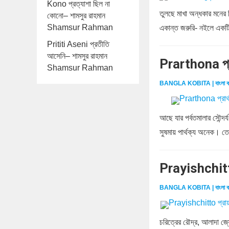
Kono প্রত্যাশা ছিল না
তুলছে মাখা অন্ধকার মনের
কোনো– শামসুর রাহমান
Shamsur Rahman
একান্ত জরুরি- নইলে একটি
Prititi Aseni প্রতীতি
আসেনি– শামসুর রাহমান
Prarthona প্
Shamsur Rahman
BANGLA KOBITA | বাংলা ক
আছে যার পর্বতমালার সৌন্দর্
সুষমায় পার্থক্য অনেক। তো
Prayishchitt
BANGLA KOBITA | বাংলা ক
চরিত্রের রৌদ্র, আলাদা জ্য