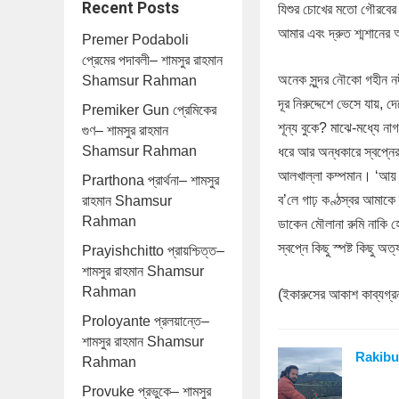
Recent Posts
যিশুর চোখের মতো গৌরবের
আমার এবং দ্রুত শ্মশানের
Premer Podaboli
প্রেমের পদাবলী– শামসুর রাহমান
অনেক সুন্দর নৌকো গহীন নদ
Shamsur Rahman
দূর নিরুদ্দেশে ভেসে যায়, দ
Premiker Gun প্রেমিকের
শূন্য বুকে? মাঝে-মধ্যে 
গুণ– শামসুর রাহমান
Shamsur Rahman
ধরে আর অন্ধকারে স্বপ্নের
আলখাল্লা কম্পমান। ‘আয় 
Prarthona প্রার্থনা– শামসুর
ব’লে গাঢ় কণ্ঠস্বর আমাকে স
রাহমান Shamsur
Rahman
ডাকেন মৌলানা রুমি নাকি হ
স্বপ্নে কিছু স্পষ্ট কিছু অ
Prayishchitto প্রায়শ্চিত্ত–
শামসুর রাহমান Shamsur
Rahman
(ইকারুসের আকাশ কাব্যগ্রন
Proloyante প্রলয়ান্তে–
শামসুর রাহমান Shamsur
Rakibu
Rahman
Provuke প্রভুকে– শামসুর