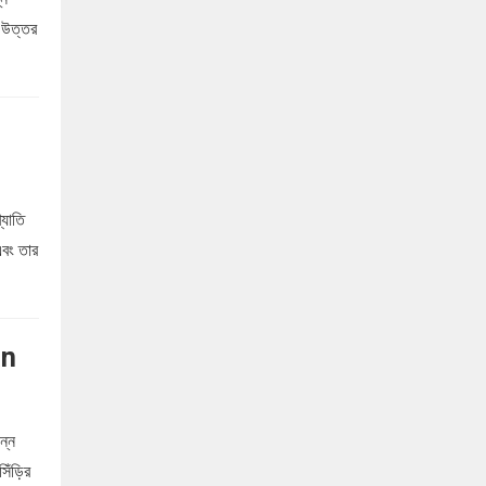
 উত্তর
্যাতি
এবং তার
an
ন্ন
সিঁড়ির