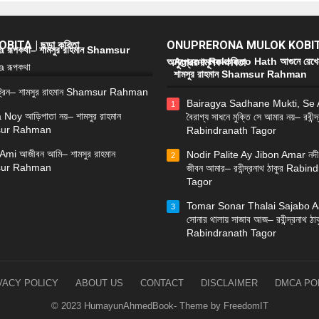
ITA | ছড়া কবিতা
ONUPRERONA MULOK KOBIT
রূপকথা– শামসুর রাহমান Shamsur
অনুপ্রেরণামূলক কবিতা
Agune Rekheco Hath আগুনে রেখে
শামসুর রাহমান Shamsur Rahman
্রেন– শামসুর রাহমান Shamsur Rahman
Bairagya Sadhane Mukti, Se
1
 Noy আড়িপাতা নয়– শামসুর রাহমান
বৈরাগ্য সাধনে মুক্তি সে আমার নয়– রবীন্দ
ur Rahman
Rabindranath Tagor
Ami আজীবন আমি– শামসুর রাহমান
Nodir Palite Ay Jibon Amar নদী
2
ur Rahman
জীবন আমার– রবীন্দ্রনাথ ঠাকুর Rabi
Tagor
Tomar Sonar Thalai Sajabo Aa
3
সোনার থালায় সাজাব আজ– রবীন্দ্রনাথ ঠাক
Rabindranath Tagor
VACY POLICY
ABOUT US
CONTACT
DISCLAIMER
DMCA PO
© 2023 HumayunAhmedBook- Theme by FreedomIT