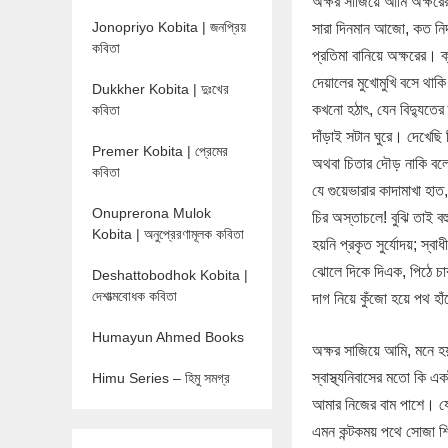
অক্ষর সাজিয়ে আমি অক্ষরে
Jonopriyo Kobita | জনপ্রিয়
সারা দিনমান আজো, কত নিদ্
কবিতা
প্রতিমা বানিয়ে অক্ষরের। ক্
দেয়ালের মুখোমুখি বসে থাকি
Dukkher Kobita | দুঃখের
কখনো হঠাৎ, যেন বিদ্যুতের স
কবিতা
দাঁড়াই সটান ঘুরে। দেখেছি
Premer Kobita | প্রেমের
অথবা চিতার দৌড় নাকি বলে
কবিতা
যে গুয়েভারার কাদামাখা হাত,
Onuprerona Mulok
চির অস্তাচলে! বুঝি তাই 
Kobita | অনুপ্রেরণামূলক কবিতা
হয়নি প্রকৃত সুর্যোদয়; স্বাধ
ঝোলে দিকে দিএক, পিঠে চা
Deshattobodhok Kobita |
দেশাত্মবোধক কবিতা
দাগ নিয়ে কুঁজো হয়ে পথ হ
Humayun Ahmed Books
অক্ষর সাজিয়ে আমি, মনে হ
স্বাস্থ্যনিবাসের মতো কি এ
Himu Series – হিমু সমগ্র
আমার নিজের বাম পাশে। য
এমন কন্টকময় পথে সোজা শি