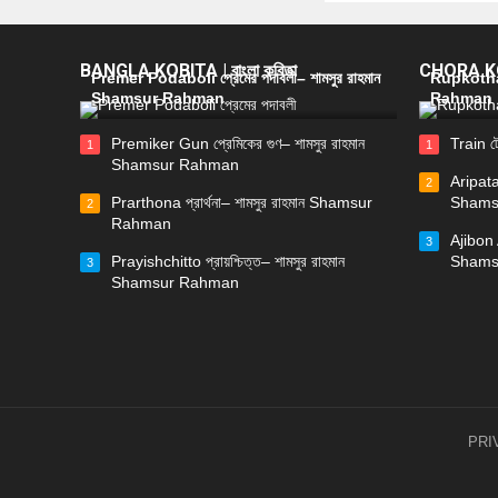
BANGLA KOBITA | বাংলা কবিতা
CHORA KOB
Premer Podaboli প্রেমের পদাবলী– শামসুর রাহমান
Rupkotha 
Shamsur Rahman
Rahman
Premiker Gun প্রেমিকের গুণ– শামসুর রাহমান
Train ট
1
1
Shamsur Rahman
Aripata
2
Prarthona প্রার্থনা– শামসুর রাহমান Shamsur
Shams
2
Rahman
Ajibon 
3
Prayishchitto প্রায়শ্চিত্ত– শামসুর রাহমান
Shams
3
Shamsur Rahman
PRI