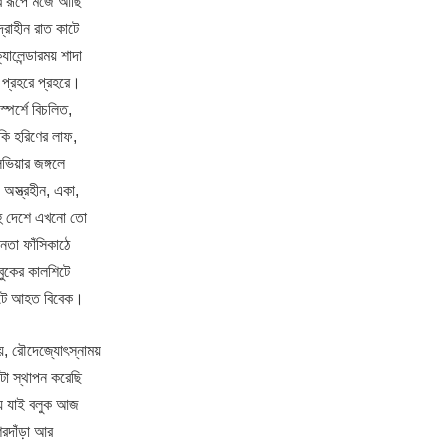
র রূপে মজে আছি
রাহীন রাত কাটে
যালেন্ডারময় শাদা
 প্রহরে প্রহরে।
্পর্শে বিচলিত,
 কি হরিণের লাফ,
ভিয়ার জঙ্গলে
 অস্ত্রহীন, একা,
বহু দেশে এখনো তো
ীনতা ফাঁসিকাঠে
বুকের কালশিটে
াঁটে আহত বিবেক।
য়, রৌদেজ্যোৎস্নাময়
কটা স্থাপন করেছি
ে যাই বলুক আজ
রদাঁড়া আর