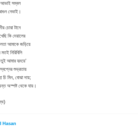
 আভাই সম্বল
 আগুন নেভাই।
ীর চোরা টানে
েখেছি কি দেয়ালের
নাগলতা আমাকে জড়িয়ে
 মতই নিরিবিলি
তুই আমার হৃদয়ে’
্বপ্নের শুভ্রতায়
ো চি মিন, বোঝা দায়;
ত্যন্ত অস্পষ্ট থেকে যায়।
্থ)
l Hasan