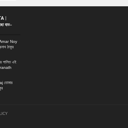
A |
ছো হাত–
 Amar Noy
্রনাথ ঠাকুর
র পালিত এই
ndranath
j তোমার
ুর
LICY