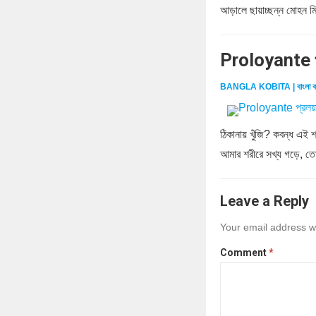
আড়ালে ছায়াচ্ছন্ন মোহন মিথু
Proloyante প
BANGLA KOBITA | বাংলা ক
ঠিকানায় খুঁজি? কবন্ধ এই 
আমার শরীরে সখ্য গড়ে, ত
Leave a Reply
Your email address wi
Comment
*