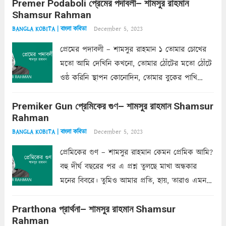
Premer Podaboli প্রেমের পদাবলী– শামসুর রাহমান
Shamsur Rahman
December 5, 2023
BANGLA KOBITA | বাংলা কবিতা
প্রেমের পদাবলী – শামসুর রাহমান ১ তোমার চোখের
মতো আমি দেখিনি কখনো, তোমার ঠোঁটের মতো ঠোঁটে
ওষ্ঠ করিনি স্থাপন কোনোদিন, তোমার বুকের পাখি
একদা ধ্বনিত এ জীবনে। তোমার চুলের মতো চুল
Premiker Gun প্রেমিকের গুণ– শামসুর রাহমান Shamsur
কোথাও কি এরকম ছায়া দেয় ক্লান্তির প্রহরে? মুছে
Rahman
ফেলে...
Read more
December 5, 2023
BANGLA KOBITA | বাংলা কবিতা
প্রেমিকের গুণ – শামসুর রাহমান কেমন প্রেমিক আমি?
বহু দীর্ঘ বছরের পর এ প্রশ্ন তুলছে মাখা অন্ধকার
মনের বিবরে। তুমিও আমার প্রতি, হায়, তারাও এমন
ক’রে আজকাল মাঝে-মাঝে, মনে হয়, প্রশ্নের উত্তর
Prarthona প্রার্থনা– শামসুর রাহমান Shamsur
একান্ত জরুরি- নইলে একটি দেয়াল নিমেষেই ভীষণ
Rahman
দাঁড়িয়ে...
Read more