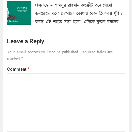
প্রলয়ান্তে – শামসুর রাহমান কংক্রীট বনে ঘেমো
জনস্রোতে বলো তোমাকে কোথায় কোন্‌ ঠিকানায় খুঁজি?
কবন্ধ এই শহরে সন্ধ্যা হলো, এদিকে ফুরায় বয়সের
ক্ষীণ পুঁজি। সেই কবে থেকে চলেছে অন্বেষণ। ক্লান্তি
আমার শরীরে সখ্য গড়ে, তোমার গহন ঊর্মিল যৌবন
Leave a Reply
আনে আশ্বন...
Read more
Your email address will not be published.
Required fields are
marked
*
Comment
*