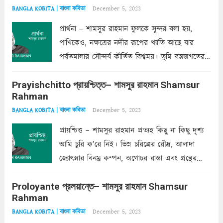
December 5, 2023
BANGLA KOBITA | বাংলা কবিতা
প্রার্থনা – শামসুর রাহমান ফুলকে সুন্দর বলা হয়,
পাখিকেও, নক্ষত্রের নদীর রূপের খ্যাতি আছে যার
পর্বতমালার সৌন্দর্য কীর্তিত বিশ্বময়। তুমি বস্তুজগতের
অন্তর্গত, প্রকৃতির ঘনিষ্ঠ প্রতিবেশিনী, কিন্তু তোমার এবং
Prayishchitto প্রায়শ্চিত্ত– শামসুর রাহমান Shamsur
তার সুষমায় পার্থক্য অনেক। তোমাকে সুন্দরী বলা চলে,
Rahman
অন্তত আমি তো তাই...
Read more
December 5, 2023
BANGLA KOBITA | বাংলা কবিতা
প্রায়শ্চিত্ত – শামসুর রাহমান প্রত্যহ কিছু না কিছু দৃশ্য
আমি চুরি ক’রে নিই। ভিন্ন চরিত্রের রৌদ্র, আলাদা
জ্যোৎস্নার বিনম্র কম্পন, অগোচর রাস্তা এবং গ্রন্থের
অত্যন্ত রহস্যময় লিপি চুরি করে নিই; সিঁড়ির আড়ালে
Proloyante প্রলয়ান্তে– শামসুর রাহমান Shamsur
ছায়াচ্ছন্ন মোহন মিথুন মূর্তি, লোপামুদ্রা ভীষণ বিব্রত
Rahman
শাড়ির...
Read more
December 5, 2023
BANGLA KOBITA | বাংলা কবিতা