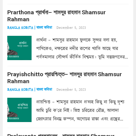
ক’রে আজকাল মাঝে-মাঝে, মনে হয়, প্রশ্নের উত্তর
Prarthona প্রার্থনা– শামসুর রাহমান Shamsur
একান্ত জরুরি- নইলে একটি দেয়াল নিমেষেই ভীষণ
Rahman
দাঁড়িয়ে...
Read more
December 5, 2023
BANGLA KOBITA | বাংলা কবিতা
প্রার্থনা – শামসুর রাহমান ফুলকে সুন্দর বলা হয়,
পাখিকেও, নক্ষত্রের নদীর রূপের খ্যাতি আছে যার
পর্বতমালার সৌন্দর্য কীর্তিত বিশ্বময়। তুমি বস্তুজগতের
অন্তর্গত, প্রকৃতির ঘনিষ্ঠ প্রতিবেশিনী, কিন্তু তোমার এবং
Prayishchitto প্রায়শ্চিত্ত– শামসুর রাহমান Shamsur
তার সুষমায় পার্থক্য অনেক। তোমাকে সুন্দরী বলা চলে,
Rahman
অন্তত আমি তো তাই...
Read more
December 5, 2023
BANGLA KOBITA | বাংলা কবিতা
প্রায়শ্চিত্ত – শামসুর রাহমান প্রত্যহ কিছু না কিছু দৃশ্য
আমি চুরি ক’রে নিই। ভিন্ন চরিত্রের রৌদ্র, আলাদা
জ্যোৎস্নার বিনম্র কম্পন, অগোচর রাস্তা এবং গ্রন্থের
অত্যন্ত রহস্যময় লিপি চুরি করে নিই; সিঁড়ির আড়ালে