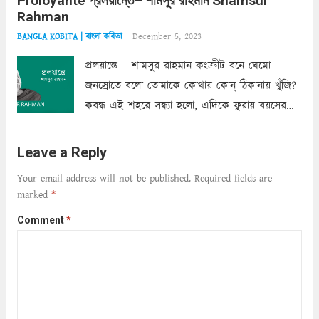
Proloyante প্রলয়ান্তে– শামসুর রাহমান Shamsur
ছায়াচ্ছন্ন মোহন মিথুন মূর্তি, লোপামুদ্রা ভীষণ বিব্রত
Rahman
শাড়ির...
Read more
December 5, 2023
BANGLA KOBITA | বাংলা কবিতা
প্রলয়ান্তে – শামসুর রাহমান কংক্রীট বনে ঘেমো
জনস্রোতে বলো তোমাকে কোথায় কোন্‌ ঠিকানায় খুঁজি?
কবন্ধ এই শহরে সন্ধ্যা হলো, এদিকে ফুরায় বয়সের
ক্ষীণ পুঁজি। সেই কবে থেকে চলেছে অন্বেষণ। ক্লান্তি
আমার শরীরে সখ্য গড়ে, তোমার গহন ঊর্মিল যৌবন
Leave a Reply
আনে আশ্বন...
Read more
Your email address will not be published.
Required fields are
marked
*
Comment
*