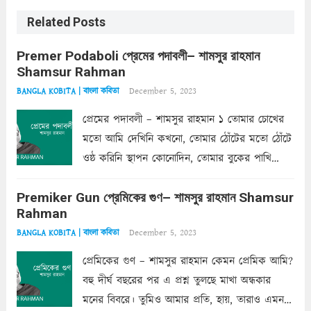
Related Posts
Premer Podaboli প্রেমের পদাবলী– শামসুর রাহমান
Shamsur Rahman
December 5, 2023
BANGLA KOBITA | বাংলা কবিতা
প্রেমের পদাবলী – শামসুর রাহমান ১ তোমার চোখের
মতো আমি দেখিনি কখনো, তোমার ঠোঁটের মতো ঠোঁটে
ওষ্ঠ করিনি স্থাপন কোনোদিন, তোমার বুকের পাখি
একদা ধ্বনিত এ জীবনে। তোমার চুলের মতো চুল
Premiker Gun প্রেমিকের গুণ– শামসুর রাহমান Shamsur
কোথাও কি এরকম ছায়া দেয় ক্লান্তির প্রহরে? মুছে
Rahman
ফেলে...
Read more
December 5, 2023
BANGLA KOBITA | বাংলা কবিতা
প্রেমিকের গুণ – শামসুর রাহমান কেমন প্রেমিক আমি?
বহু দীর্ঘ বছরের পর এ প্রশ্ন তুলছে মাখা অন্ধকার
মনের বিবরে। তুমিও আমার প্রতি, হায়, তারাও এমন