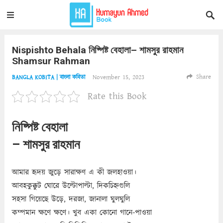
Nispishto Behala নিষ্পিষ্ট বেহালা– শামসুর রাহমান
Shamsur Rahman
Share
November 15, 2023
BANGLA KOBITA | বাংলা কবিতা
Rate this Book
নিষ্পিষ্ট বেহালা
– শামসুর রাহমান
আমার হৃদয় জুড়ে সারাক্ষণ এ কী জলহাওয়া।
আবহকুক্কুট ঘোরে উল্টোপাল্টা, দিকচিহ্নগুলি
সহসা গিয়েছে উড়ে, দরজা, জানালা ঘুলঘুলি
কম্পমান ক্ষণে ক্ষণে। খুব একা কোনো গানে-পাওয়া