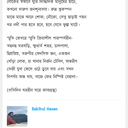
লোকের স্বভাবে ঘুরি দিগ্ধিদিক মানুষের হাটে,
কখনো দারুণ জনশূন্যতায়। রুদ্র ভূকম্পন
মাঝে মাঝে আনে শোক; নৌকো, সেতু ছাড়াই গহন
খর নদী পার হতে হবে, হবে যেতে ফুল্ল ঘাটে।
স্মৃতি ভেতরে স্মৃতি ক্রিয়াশীল পারম্পর্যহীন-
তছনছ ঘরবাড়ি, ক্ষুধার্ত শহর, ডালপালা,
ছিন্নভিন্ন, তরুণীর স্বেদসিক্ত স্তন, একজন
খোঁড়া লোক, চা খানার নির্জন টেবিল, অন্তরীণ
তেজী যুবা ভেসে ওঠে ডুবে যায় এবং যখন
বিপর্যয় অস্ত যায়, বাজে ফের নিষ্পিষ্ট বেহালা।
(প্রতিদিন ঘরহীন ঘরে কাব্যগ্রন্থ)
Rakibul Hasan