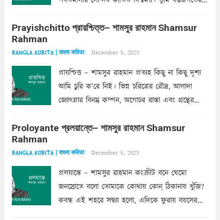
পর্বতমালার সৌন্দর্য কীর্তিত বিশ্বময়। তুমি বস্তুজগতের
অন্তর্গত, প্রকৃতির ঘনিষ্ঠ প্রতিবেশিনী, কিন্তু তোমার এবং
Prayishchitto প্রায়শ্চিত্ত– শামসুর রাহমান Shamsur
তার সুষমায় পার্থক্য অনেক। তোমাকে সুন্দরী বলা চলে,
Rahman
অন্তত আমি তো তাই...
Read more
December 5, 2023
BANGLA KOBITA | বাংলা কবিতা
প্রায়শ্চিত্ত – শামসুর রাহমান প্রত্যহ কিছু না কিছু দৃশ্য
আমি চুরি ক’রে নিই। ভিন্ন চরিত্রের রৌদ্র, আলাদা
জ্যোৎস্নার বিনম্র কম্পন, অগোচর রাস্তা এবং গ্রন্থের
অত্যন্ত রহস্যময় লিপি চুরি করে নিই; সিঁড়ির আড়ালে
Proloyante প্রলয়ান্তে– শামসুর রাহমান Shamsur
ছায়াচ্ছন্ন মোহন মিথুন মূর্তি, লোপামুদ্রা ভীষণ বিব্রত
Rahman
শাড়ির...
Read more
December 5, 2023
BANGLA KOBITA | বাংলা কবিতা
প্রলয়ান্তে – শামসুর রাহমান কংক্রীট বনে ঘেমো
জনস্রোতে বলো তোমাকে কোথায় কোন্‌ ঠিকানায় খুঁজি?
কবন্ধ এই শহরে সন্ধ্যা হলো, এদিকে ফুরায় বয়সের
ক্ষীণ পুঁজি। সেই কবে থেকে চলেছে অন্বেষণ। ক্লান্তি