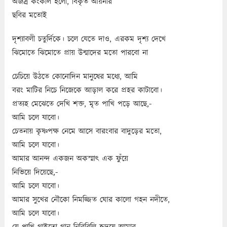
অজস্র কংকাল হলো, বিকৃত আয়নার
ছবির মতোই
দৃশ্যাবলী চতুর্দিকে। চলে যেতে দাও, এরকম দৃশ্য দেখে
ঝিমোতে ঝিমোতে প্রায় উন্মাদের মতো পারবো না
চেচিয়ে উঠতে কোনোদিন মানুষের মধ্যে, আমি
বরং মাটির নিচে নিজেকে আড়াল করে প্রহর কাটাবো।
প্রত্যহ মেঝেতে দেখি শক্ত, মৃত পাখি পড়ে আছে,-
আমি চলে যাবো।
চেতনায় কৃষ্ণপক্ষ নেমে আসে বারংবার বাদুড়ের মতো,
আমি চলে যাবো।
আমার আনন্দ একজন অকস্মাৎ এক ফুঁয়ে
নিভিয়ে দিয়েছে,-
আমি চলে যাবো।
আমার সুখের নৌকো নিমজ্জিত ঘোর কালো গহন নদীতে,
আমি চলে যাবো।