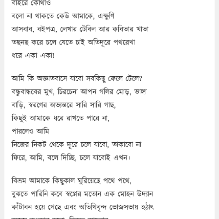
বাইরে কোথাও
বলো না থাকতে কেউ আমাকে, এক্ষুণি
আসবাব, বইপত্র, লেখার টেবিল আর কবিতার খাতা
তছনছ করে চলে যেতে চাই অতিদূরে পথরেখা
ধরে একা একা!
আমি কি অজ্ঞাতবাসে যাবো সবকিছু ফেলে টেলে?
বন্ধুবান্ধবের মুখ, চিরচেনা আপন গলির মোড়, ভাঙ্গা
বাড়ি, স্বরণের অভ্যন্তরে সারি সারি গাছ,
কিছুই আমাকে ধরে রাখতে পারে না,
পারলেও আমি
নিজের নিকট থেকে দূরে চলে যাবো, তাকাবো না
ফিরে, আমি, বলে দিচ্ছি, চলে যাবোই এখন।
বিভ্রম আমাকে কিছুকাল ঘুরিয়েছে পথে পথে,
বুঝতে পারিনি কবে স্বপ্নের মতোন এক মোহন উদ্যান
কাঁটাবন হয়ে গেছে এবং অতিথিবৃন্দ ভোজসভায় হঠাৎ