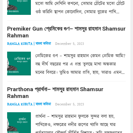
মতো আমি দেখিনি কখনো, তোমার ঠোঁটের মতো ঠোঁটে
ওষ্ঠ করিনি স্থাপন কোনোদিন, তোমার বুকের পাখি
একদা ধ্বনিত এ জীবনে। তোমার চুলের মতো চুল
Premiker Gun প্রেমিকের গুণ– শামসুর রাহমান Shamsur
কোথাও কি এরকম ছায়া দেয় ক্লান্তির প্রহরে? মুছে
Rahman
ফেলে...
Read more
December 5, 2023
BANGLA KOBITA | বাংলা কবিতা
প্রেমিকের গুণ – শামসুর রাহমান কেমন প্রেমিক আমি?
বহু দীর্ঘ বছরের পর এ প্রশ্ন তুলছে মাখা অন্ধকার
মনের বিবরে। তুমিও আমার প্রতি, হায়, তারাও এমন
ক’রে আজকাল মাঝে-মাঝে, মনে হয়, প্রশ্নের উত্তর
Prarthona প্রার্থনা– শামসুর রাহমান Shamsur
একান্ত জরুরি- নইলে একটি দেয়াল নিমেষেই ভীষণ
Rahman
দাঁড়িয়ে...
Read more
December 5, 2023
BANGLA KOBITA | বাংলা কবিতা
প্রার্থনা – শামসুর রাহমান ফুলকে সুন্দর বলা হয়,
পাখিকেও, নক্ষত্রের নদীর রূপের খ্যাতি আছে যার