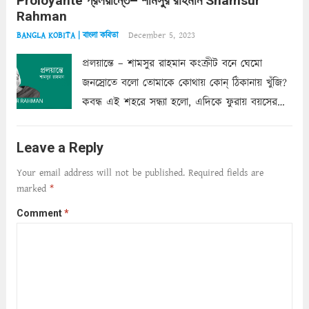
Proloyante প্রলয়ান্তে– শামসুর রাহমান Shamsur
ছায়াচ্ছন্ন মোহন মিথুন মূর্তি, লোপামুদ্রা ভীষণ বিব্রত
Rahman
শাড়ির...
Read more
December 5, 2023
BANGLA KOBITA | বাংলা কবিতা
প্রলয়ান্তে – শামসুর রাহমান কংক্রীট বনে ঘেমো
জনস্রোতে বলো তোমাকে কোথায় কোন্‌ ঠিকানায় খুঁজি?
কবন্ধ এই শহরে সন্ধ্যা হলো, এদিকে ফুরায় বয়সের
ক্ষীণ পুঁজি। সেই কবে থেকে চলেছে অন্বেষণ। ক্লান্তি
আমার শরীরে সখ্য গড়ে, তোমার গহন ঊর্মিল যৌবন
Leave a Reply
আনে আশ্বন...
Read more
Your email address will not be published.
Required fields are
marked
*
Comment
*