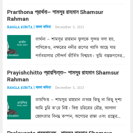
ক’রে আজকাল মাঝে-মাঝে, মনে হয়, প্রশ্নের উত্তর
Prarthona প্রার্থনা– শামসুর রাহমান Shamsur
একান্ত জরুরি- নইলে একটি দেয়াল নিমেষেই ভীষণ
Rahman
দাঁড়িয়ে...
Read more
December 5, 2023
BANGLA KOBITA | বাংলা কবিতা
প্রার্থনা – শামসুর রাহমান ফুলকে সুন্দর বলা হয়,
পাখিকেও, নক্ষত্রের নদীর রূপের খ্যাতি আছে যার
পর্বতমালার সৌন্দর্য কীর্তিত বিশ্বময়। তুমি বস্তুজগতের
অন্তর্গত, প্রকৃতির ঘনিষ্ঠ প্রতিবেশিনী, কিন্তু তোমার এবং
Prayishchitto প্রায়শ্চিত্ত– শামসুর রাহমান Shamsur
তার সুষমায় পার্থক্য অনেক। তোমাকে সুন্দরী বলা চলে,
Rahman
অন্তত আমি তো তাই...
Read more
December 5, 2023
BANGLA KOBITA | বাংলা কবিতা
প্রায়শ্চিত্ত – শামসুর রাহমান প্রত্যহ কিছু না কিছু দৃশ্য
আমি চুরি ক’রে নিই। ভিন্ন চরিত্রের রৌদ্র, আলাদা
জ্যোৎস্নার বিনম্র কম্পন, অগোচর রাস্তা এবং গ্রন্থের
অত্যন্ত রহস্যময় লিপি চুরি করে নিই; সিঁড়ির আড়ালে