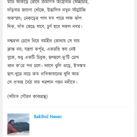
মাটি আঁকড়ে রোখে ক্রমাগত হিংস্রতার স্বেচ্ছাচার,
দাঁড়বার জায়গা খোঁজে, উদ্ভাসিত নতুন স্ট্বাটেজি
অকস্মাৎ; নেকড়ের পাল যত পারে লাফ ঝাঁপ
দিক, দাঁত ভেঙে যাবে, চুর্ণ হবে সকল নখর।
নশ্বরতা চোখে নিয়ে বর্মহীন কোথায় সে যায়
ক্লান্ত নয়; যন্ত্রণা কর্পূর, একরত্তি ভয় নেই
বুকে, শুধু একটি চিবুক, ছলছলে দু’টি চোখ
ধ্যান ক’রে পথ চলে। দ্যাখে ধুলি ওড়ে, ইতস্তত
ছাগ-খুরে নাচে কত প্রতিভাবানের খুলি আর
সে প্রত্যহ বৈঠা বায় খরশান গহন নদীতে।
(খন্ডিত গৌরব কাব্যগ্রন্থ)
Rakibul Hasan