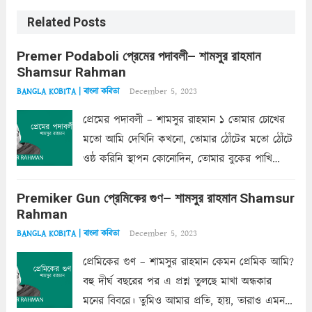
Related Posts
Premer Podaboli প্রেমের পদাবলী– শামসুর রাহমান
Shamsur Rahman
December 5, 2023
BANGLA KOBITA | বাংলা কবিতা
প্রেমের পদাবলী – শামসুর রাহমান ১ তোমার চোখের
মতো আমি দেখিনি কখনো, তোমার ঠোঁটের মতো ঠোঁটে
ওষ্ঠ করিনি স্থাপন কোনোদিন, তোমার বুকের পাখি
একদা ধ্বনিত এ জীবনে। তোমার চুলের মতো চুল
Premiker Gun প্রেমিকের গুণ– শামসুর রাহমান Shamsur
কোথাও কি এরকম ছায়া দেয় ক্লান্তির প্রহরে? মুছে
Rahman
ফেলে...
Read more
December 5, 2023
BANGLA KOBITA | বাংলা কবিতা
প্রেমিকের গুণ – শামসুর রাহমান কেমন প্রেমিক আমি?
বহু দীর্ঘ বছরের পর এ প্রশ্ন তুলছে মাখা অন্ধকার
মনের বিবরে। তুমিও আমার প্রতি, হায়, তারাও এমন