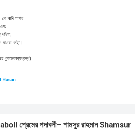
। কে পাখি পাখার
 এবং
ে পথিক,
ও যাওয়া নেই’।
রে ধুকছেকাব্যগ্রন্থ)
l Hasan
oli প্রেমের পদাবলী– শামসুর রাহমান Shamsur