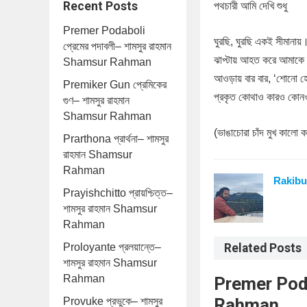
Recent Posts
পথচারী আমি দেখি শুধু
Premer Podaboli
ঘুরছি, ঘুরছি একই সীমানায়
প্রেমের পদাবলী– শামসুর রাহমান
ঝাপ্টায় আহত করে আমাকে
Shamsur Rahman
আওড়ায় বার বার, ‘শোনো হ
Premiker Gun প্রেমিকের
প্রকৃত কোথাও কারও কোন
গুণ– শামসুর রাহমান
Shamsur Rahman
(ভাঙাচোরা চাঁদ মুখ কালো ক
Prarthona প্রার্থনা– শামসুর
রাহমান Shamsur
Rahman
Rakibu
Prayishchitto প্রায়শ্চিত্ত–
শামসুর রাহমান Shamsur
Rahman
Proloyante প্রলয়ান্তে–
Related Posts
শামসুর রাহমান Shamsur
Rahman
Premer Podab
Rahman
Provuke প্রভুকে– শামসুর