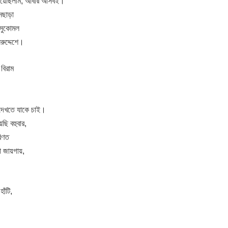
দিয়েছিলাম, আবার আসবই।
নছাড়া
 সুকোমল
রুদ্দেশে।
বিরাম
 দেখতে যাকে চাই।
ছি বহুবার,
রিণত
া জায়গায়,
াঁটি,