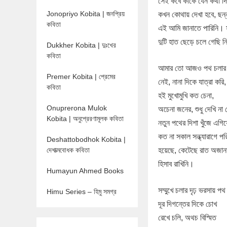
সেই কবে কাকে যেন কথা 
Jonopriyo Kobita | জনপ্রিয়
কখন কোথায় দেখা হবে, ছন্
কবিতা
এই আমি জানাতে পারিনি।
দুটি হাত ছেড়ে চলে গেছি নি
Dukkher Kobita | দুঃখের
কবিতা
আমার তো আজও পথ চলার 
Premer Kobita | প্রেমের
নেই, নানা দিকে যাত্রা করি,
কবিতা
হই মুখোমুখি কত চেনা,
Onuprerona Mulok
অচেনা জনের, শুধু দেখি না
Kobita | অনুপ্রেরণামূলক কবিতা
নতুন পথের দিশা খুঁজে এগিয়ে
কত না সকাল সন্ধ্যারাগে প
Deshattobodhok Kobita |
দেশাত্মবোধক কবিতা
হয়েছে, কেটেছে রাত অজান
হিসাব রাখিনি।
Humayun Ahmed Books
সম্মুখে চলার দৃঢ় ভরসায় পথ হ
Himu Series – হিমু সমগ্র
দূর দিগন্তের দিকে চোখ
রেখে চলি, অথচ বিস্মিত