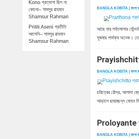
Kono প্রত্যাশা ছিল না
BANGLA KOBITA | বাংলা ক
কোনো– শামসুর রাহমান
Shamsur Rahman
Prititi Aseni প্রতীতি
আছে যার পর্বতমালার সৌন্দর্
আসেনি– শামসুর রাহমান
সুষমায় পার্থক্য অনেক। তো
Shamsur Rahman
Prayishchitt
BANGLA KOBITA | বাংলা ক
চরিত্রের রৌদ্র, আলাদা জ্য
আড়ালে ছায়াচ্ছন্ন মোহন মিথু
Proloyante প
BANGLA KOBITA | বাংলা ক