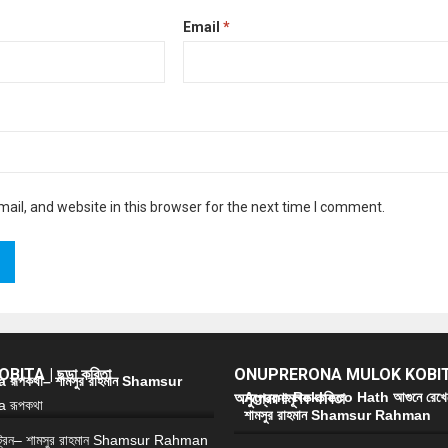
Email
*
il, and website in this browser for the next time I comment.
ITA | ছড়া কবিতা
ONUPRERONA MULOK KOBIT
রূপকথা– শামসুর রাহমান Shamsur
অনুপ্রেরণামূলক কবিতা
Agune Rekheco Hath আগুনে রেখে
শামসুর রাহমান Shamsur Rahman
্রেন– শামসুর রাহমান Shamsur Rahman