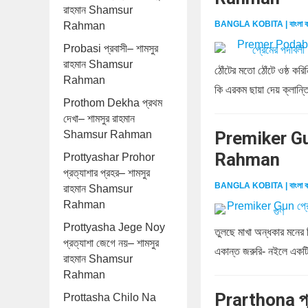
রাহমান Shamsur
BANGLA KOBITA | বাংলা ক
Rahman
Probasi প্রবাসী– শামসুর
রাহমান Shamsur
ঠোঁটের মতো ঠোঁটে ওষ্ঠ ক
Rahman
কি এরকম ছায়া দেয় ক্লান্ত
Prothom Dekha প্রথম
দেখা– শামসুর রাহমান
Premiker Gun
Shamsur Rahman
Rahman
Prottyashar Prohor
প্রত্যাশার প্রহর– শামসুর
BANGLA KOBITA | বাংলা ক
রাহমান Shamsur
Rahman
Prottyasha Jege Noy
তুলছে মাখা অন্ধকার মনের
প্রত্যাশা জেগে নয়– শামসুর
একান্ত জরুরি- নইলে একটি
রাহমান Shamsur
Rahman
Prarthona প্
Prottasha Chilo Na