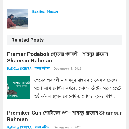
Rakibul Hasan
Related Posts
Premer Podaboli প্রেমের পদাবলী– শামসুর রাহমান
Shamsur Rahman
December 5, 2023
BANGLA KOBITA | বাংলা কবিতা
প্রেমের পদাবলী – শামসুর রাহমান ১ তোমার চোখের
মতো আমি দেখিনি কখনো, তোমার ঠোঁটের মতো ঠোঁটে
ওষ্ঠ করিনি স্থাপন কোনোদিন, তোমার বুকের পাখি
একদা ধ্বনিত এ জীবনে। তোমার চুলের মতো চুল
Premiker Gun প্রেমিকের গুণ– শামসুর রাহমান Shamsur
কোথাও কি এরকম ছায়া দেয় ক্লান্তির প্রহরে? মুছে
Rahman
ফেলে...
Read more
December 5, 2023
BANGLA KOBITA | বাংলা কবিতা