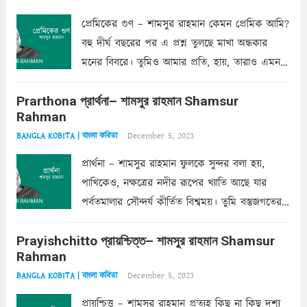
প্রেমিকের গুণ – শামসুর রাহমান কেমন প্রেমিক আমি?
বহু দীর্ঘ বছরের পর এ প্রশ্ন তুলছে মাখা অন্ধকার
মনের বিবরে। তুমিও আমার প্রতি, হায়, তারাও এমন
ক’রে আজকাল মাঝে-মাঝে, মনে হয়, প্রশ্নের উত্তর
Prarthona প্রার্থনা– শামসুর রাহমান Shamsur
একান্ত জরুরি- নইলে একটি দেয়াল নিমেষেই ভীষণ
Rahman
দাঁড়িয়ে...
Read more
December 5, 2023
BANGLA KOBITA | বাংলা কবিতা
প্রার্থনা – শামসুর রাহমান ফুলকে সুন্দর বলা হয়,
পাখিকেও, নক্ষত্রের নদীর রূপের খ্যাতি আছে যার
পর্বতমালার সৌন্দর্য কীর্তিত বিশ্বময়। তুমি বস্তুজগতের
অন্তর্গত, প্রকৃতির ঘনিষ্ঠ প্রতিবেশিনী, কিন্তু তোমার এবং
Prayishchitto প্রায়শ্চিত্ত– শামসুর রাহমান Shamsur
তার সুষমায় পার্থক্য অনেক। তোমাকে সুন্দরী বলা চলে,
Rahman
অন্তত আমি তো তাই...
Read more
December 5, 2023
BANGLA KOBITA | বাংলা কবিতা
প্রায়শ্চিত্ত – শামসুর রাহমান প্রত্যহ কিছু না কিছু দৃশ্য