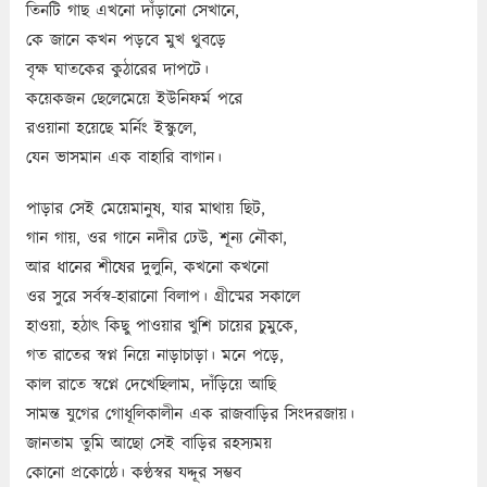
তিনটি গাছ এখনো দাঁড়ানো সেখানে,
কে জানে কখন পড়বে মুখ থুবড়ে
বৃক্ষ ঘাতকের কুঠারের দাপটে।
কয়েকজন ছেলেমেয়ে ইউনিফর্ম পরে
রওয়ানা হয়েছে মর্নিং ইস্কুলে,
যেন ভাসমান এক বাহারি বাগান।
পাড়ার সেই মেয়েমানুষ, যার মাথায় ছিট,
গান গায়, ওর গানে নদীর ঢেউ, শূন্য নৌকা,
আর ধানের শীষের দুলুনি, কখনো কখনো
ওর সুরে সর্বস্ব-হারানো বিলাপ। গ্রীষ্মের সকালে
হাওয়া, হঠাৎ কিছু পাওয়ার খুশি চায়ের চুমুকে,
গত রাতের স্বপ্ন নিয়ে নাড়াচাড়া। মনে পড়ে,
কাল রাতে স্বপ্নে দেখেছিলাম, দাঁড়িয়ে আছি
সামন্ত যুগের গোধূলিকালীন এক রাজবাড়ির সিংদরজায়।
জানতাম তুমি আছো সেই বাড়ির রহস্যময়
কোনো প্রকোষ্ঠে। কণ্ঠস্বর যদ্দূর সম্ভব