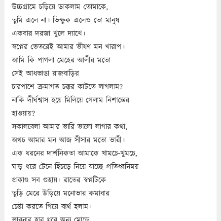
উচ্চগ্রামে চড়িয়ে ডাকলাম তোমাকে,
তুমি এলে না। ভিক্ষুক এলেও তো মানুষ
একবার দরজা খুলে দ্যাখে।
স্বপ্নের ভেতরেই আমার ভীষণ মন খারাপ।
আমি কি পাগলা মেহের আলীর মতো
সেই আধভাঙা রাজবাড়ির
চারপাশে ক্রমাগত চক্কর কাটতে লাগলাম?
নাকি দীর্ঘশ্বাস হয়ে মিলিয়ে গেলাম নিশান্তের
হাওয়ায়?
সকালবেলা আমার ভারি ভালো লাগার কথা,
অথচ আমার মন আজ সীসার মতো ভারী।
এক ধরনের দার্শনিকতা আমাকে খামচে-খুমচে,
ঘাড় ধরে টেনে হিঁচড়ে নিয়ে যাচ্ছে প্রতিধ্বনিময়
প্রকাণ্ড সব গুহায়। রাতের স্বপ্নটিকে
তুড়ি মেরে উড়িয়ে মনোভার কমাবার
চেষ্টা করতে গিয়ে ব্যর্থ হলাম।
ভাবনার হার ধরে অন্য মোড়ে