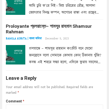
আমি চুরি ক’রে নিই। ভিন্ন চরিত্রের রৌদ্র, আলাদা
জ্যোৎস্নার বিনম্র কম্পন, অগোচর রাস্তা এবং গ্রন্থের
অত্যন্ত রহস্যময় লিপি চুরি করে নিই; সিঁড়ির আড়ালে
Proloyante প্রলয়ান্তে– শামসুর রাহমান Shamsur
ছায়াচ্ছন্ন মোহন মিথুন মূর্তি, লোপামুদ্রা ভীষণ বিব্রত
Rahman
শাড়ির...
Read more
December 5, 2023
BANGLA KOBITA | বাংলা কবিতা
প্রলয়ান্তে – শামসুর রাহমান কংক্রীট বনে ঘেমো
জনস্রোতে বলো তোমাকে কোথায় কোন্‌ ঠিকানায় খুঁজি?
কবন্ধ এই শহরে সন্ধ্যা হলো, এদিকে ফুরায় বয়সের
ক্ষীণ পুঁজি। সেই কবে থেকে চলেছে অন্বেষণ। ক্লান্তি
আমার শরীরে সখ্য গড়ে, তোমার গহন ঊর্মিল যৌবন
Leave a Reply
আনে আশ্বন...
Read more
Your email address will not be published.
Required fields are
marked
*
Comment
*