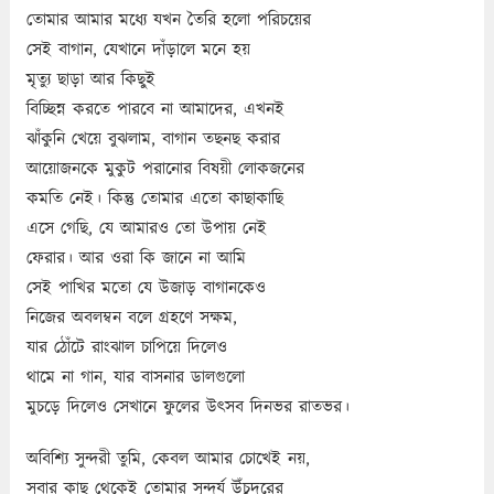
তোমার আমার মধ্যে যখন তৈরি হলো পরিচয়ের
সেই বাগান, যেখানে দাঁড়ালে মনে হয়
মৃত্যু ছাড়া আর কিছুই
বিচ্ছিন্ন করতে পারবে না আমাদের, এখনই
ঝাঁকুনি খেয়ে বুঝলাম, বাগান তছনছ করার
আয়োজনকে মুকুট পরানোর বিষয়ী লোকজনের
কমতি নেই। কিন্তু তোমার এতো কাছাকাছি
এসে গেছি, যে আমারও তো উপায় নেই
ফেরার। আর ওরা কি জানে না আমি
সেই পাখির মতো যে উজাড় বাগানকেও
নিজের অবলম্বন বলে গ্রহণে সক্ষম,
যার ঠোঁটে রাংঝাল চাপিয়ে দিলেও
থামে না গান, যার বাসনার ডালগুলো
মুচড়ে দিলেও সেখানে ফুলের উৎসব দিনভর রাতভর।
অবিশ্যি সুন্দরী তুমি, কেবল আমার চোখেই নয়,
সবার কাছ থেকেই তোমার সুন্দর্য উঁচুদরের