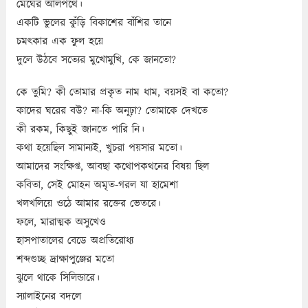
মেঘের আলপথে।
একটি ভুলের কুঁড়ি বিকাশের বাঁশির তানে
চমৎকার এক ফুল হয়ে
দুলে উঠবে সত্যের মুখোমুখি, কে জানতো?
কে তুমি? কী তোমার প্রকৃত নাম ধাম, বয়সই বা কতো?
কাদের ঘরের বউ? না-কি অনূঢ়া? তোমাকে দেখতে
কী রকম, কিছুই জানতে পারি নি।
কথা হয়েছিল সামান্যই, খুচরা পয়সার মতো।
আমাদের সংক্ষিপ্ত, আবছা কথোপকথনের বিষয় ছিল
কবিতা, সেই মোহন অমৃত-গরল যা হামেশা
খলখলিয়ে ওঠে আমার রক্তের ভেতরে।
ফলে, মারাত্মক অসুখেও
হাসপাতালের বেডে অপ্রতিরোধ্য
শব্দগুচ্ছ দ্রাক্ষাপুঞ্জের মতো
ঝুলে থাকে সিলিন্ডারে।
স্যালাইনের বদলে