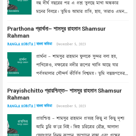
বহু দীর্ঘ বছরের পর এ প্রশ্ন তুলছে মাখা অন্ধকার
মনের বিবরে। তুমিও আমার প্রতি, হায়, তারাও এমন
ক’রে আজকাল মাঝে-মাঝে, মনে হয়, প্রশ্নের উত্তর
Prarthona প্রার্থনা– শামসুর রাহমান Shamsur
একান্ত জরুরি- নইলে একটি দেয়াল নিমেষেই ভীষণ
Rahman
দাঁড়িয়ে...
Read more
December 5, 2023
BANGLA KOBITA | বাংলা কবিতা
প্রার্থনা – শামসুর রাহমান ফুলকে সুন্দর বলা হয়,
পাখিকেও, নক্ষত্রের নদীর রূপের খ্যাতি আছে যার
পর্বতমালার সৌন্দর্য কীর্তিত বিশ্বময়। তুমি বস্তুজগতের
অন্তর্গত, প্রকৃতির ঘনিষ্ঠ প্রতিবেশিনী, কিন্তু তোমার এবং
Prayishchitto প্রায়শ্চিত্ত– শামসুর রাহমান Shamsur
তার সুষমায় পার্থক্য অনেক। তোমাকে সুন্দরী বলা চলে,
Rahman
অন্তত আমি তো তাই...
Read more
December 5, 2023
BANGLA KOBITA | বাংলা কবিতা
প্রায়শ্চিত্ত – শামসুর রাহমান প্রত্যহ কিছু না কিছু দৃশ্য
আমি চুরি ক’রে নিই। ভিন্ন চরিত্রের রৌদ্র, আলাদা
জ্যোৎস্নার বিনম্র কম্পন, অগোচর রাস্তা এবং গ্রন্থের