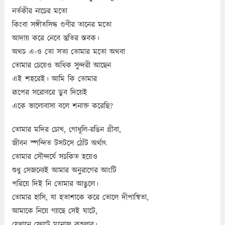
নর্তকীর নাচের মতো
কিংবা সঙ্গীতসিদ্ধ গুণীর তানের মতো
আদায় করে নেবে স্তুতির স্তবক।
অথচ এ-ও তো সত্য তোমার মতো অথবা
তোমার চেয়েও অধিক সুন্দরী আছেন
এই শহরেই। আমি কি তোমার
রূপের সরোবরে ডুব দিয়েই
একে ভালোবাসা বলে শনাক্ত করেছি?
তোমার মদির চোখ, গোধূলি-রঙিন গ্রীবা,
জীবন স্পন্দিত টসটসে ঠোঁট অর্থাৎ
তোমার সৌন্দর্যে সচকিত হয়েও
শুধু সেজন্যেই আমার অনুরাগের আংটি
পরিয়ে দিই নি তোমার আঙুলে।
তোমার হাসি, যা হতাশাকে করে তোলে দীপান্বিতা,
আমাকে নিয়ে গ্যাছে সেই ঘাটে,
যেখানে ফোটে মনোজ কহলার।