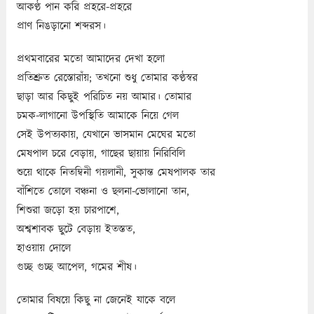
আকণ্ঠ পান করি প্রহরে-প্রহরে
প্রাণ নিঙড়ানো শব্দরস।
প্রথমবারের মতো আমাদের দেখা হলো
প্রতিশ্রুত রেস্তোরাঁয়; তখনো শুধু তোমার কণ্ঠস্বর
ছাড়া আর কিছুই পরিচিত নয় আমার। তোমার
চমক-লাগানো উপস্থিতি আমাকে নিয়ে গেল
সেই উপত্যকায়, যেখানে ভাসমান মেঘের মতো
মেষপাল চরে বেড়ায়, গাছের ছায়ায় নিরিবিলি
শুয়ে থাকে নিতম্বিনী গয়লানী, সুকান্ত মেষপালক তার
বাঁশিতে তোলে বঞ্চনা ও ছলনা-ভোলানো তান,
শিশুরা জড়ো হয় চারপাশে,
অশ্বশাবক ছুটে বেড়ায় ইতস্তত,
হাওয়ায় দোলে
গুচ্ছ গুচ্ছ আপেল, গমের শীষ।
তোমার বিষয়ে কিছু না জেনেই যাকে বলে