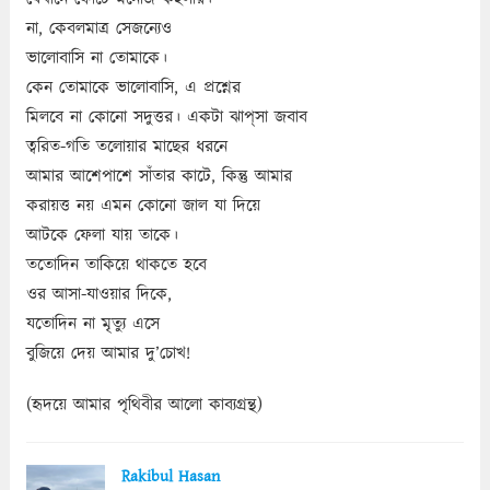
না, কেবলমাত্র সেজন্যেও
ভালোবাসি না তোমাকে।
কেন তোমাকে ভালোবাসি, এ প্রশ্নের
মিলবে না কোনো সদুত্তর। একটা ঝাপ্‌সা জবাব
ত্বরিত-গতি তলোয়ার মাছের ধরনে
আমার আশেপাশে সাঁতার কাটে, কিন্তু আমার
করায়ত্ত নয় এমন কোনো জাল যা দিয়ে
আটকে ফেলা যায় তাকে।
ততোদিন তাকিয়ে থাকতে হবে
ওর আসা-যাওয়ার দিকে,
যতোদিন না মৃত্যু এসে
বুজিয়ে দেয় আমার দু’চোখ!
(হৃদয়ে আমার পৃথিবীর আলো কাব্যগ্রন্থ)
Rakibul Hasan