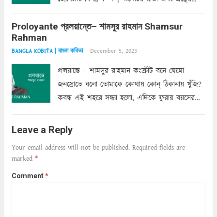
অত্যন্ত রহস্যময় লিপি চুরি করে নিই; সিঁড়ির আড়ালে
Proloyante প্রলয়ান্তে– শামসুর রাহমান Shamsur
ছায়াচ্ছন্ন মোহন মিথুন মূর্তি, লোপামুদ্রা ভীষণ বিব্রত
Rahman
শাড়ির...
Read more
December 5, 2023
BANGLA KOBITA | বাংলা কবিতা
প্রলয়ান্তে – শামসুর রাহমান কংক্রীট বনে ঘেমো
জনস্রোতে বলো তোমাকে কোথায় কোন্‌ ঠিকানায় খুঁজি?
কবন্ধ এই শহরে সন্ধ্যা হলো, এদিকে ফুরায় বয়সের
ক্ষীণ পুঁজি। সেই কবে থেকে চলেছে অন্বেষণ। ক্লান্তি
আমার শরীরে সখ্য গড়ে, তোমার গহন ঊর্মিল যৌবন
Leave a Reply
আনে আশ্বন...
Read more
Your email address will not be published.
Required fields are
marked
*
Comment
*