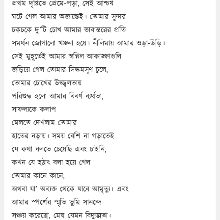
প্রথম দৃষ্টিতে প্রেমে-পড়া, সেই আশ্চর্য
ঘটে গেল আমার অজান্তেই। তোমার সুন্দর
চকচকে দু’টি চোখ আমার ভাবান্তরের প্রতি
সমর্থন জোগালো খঞ্জনা হয়ে। নীলিমায় আমার ওড়া-উড়ি।
সেই মুহূর্তেই আমার স্বপ্নিল আকাঙ্ক্ষাগুলি
জড়িয়ে গেল তোমার সিল্কমসৃণ চুলে,
তোমার চোখের উজ্জ্বলতায়
পরিশুদ্ধ হলো আমার বিবর্ণ ব্যর্থতা,
সাফল্যকে কলাপ
মেলতে দেখলাম তোমার
হাতের নড়ায়। সময় বেশি না গড়াতেই
যে কথা বলতে চেয়েছি এবং চাইনি,
কখন যে হঠাৎ বলা হয়ে গেল
তোমার কানে কানে,
অথবা যা’ অব্যক্ত থেকে যাবে আমৃত্যু। এবং
আমার স্পর্শের স্মৃতি তুমি সানন্দে
সঞ্চয় করেছো, মেঘ যেমন বিদ্যুল্লতা।