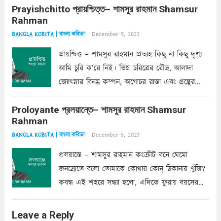
Prayishchitto প্রায়শ্চিত্ত– শামসুর রাহমান Shamsur
তার সুষমায় পার্থক্য অনেক। তোমাকে সুন্দরী বলা চলে,
Rahman
অন্তত আমি তো তাই...
Read more
December 5, 2023
BANGLA KOBITA | বাংলা কবিতা
প্রায়শ্চিত্ত – শামসুর রাহমান প্রত্যহ কিছু না কিছু দৃশ্য
আমি চুরি ক’রে নিই। ভিন্ন চরিত্রের রৌদ্র, আলাদা
জ্যোৎস্নার বিনম্র কম্পন, অগোচর রাস্তা এবং গ্রন্থের
অত্যন্ত রহস্যময় লিপি চুরি করে নিই; সিঁড়ির আড়ালে
Proloyante প্রলয়ান্তে– শামসুর রাহমান Shamsur
ছায়াচ্ছন্ন মোহন মিথুন মূর্তি, লোপামুদ্রা ভীষণ বিব্রত
Rahman
শাড়ির...
Read more
December 5, 2023
BANGLA KOBITA | বাংলা কবিতা
প্রলয়ান্তে – শামসুর রাহমান কংক্রীট বনে ঘেমো
জনস্রোতে বলো তোমাকে কোথায় কোন্‌ ঠিকানায় খুঁজি?
কবন্ধ এই শহরে সন্ধ্যা হলো, এদিকে ফুরায় বয়সের
ক্ষীণ পুঁজি। সেই কবে থেকে চলেছে অন্বেষণ। ক্লান্তি
আমার শরীরে সখ্য গড়ে, তোমার গহন ঊর্মিল যৌবন
Leave a Reply