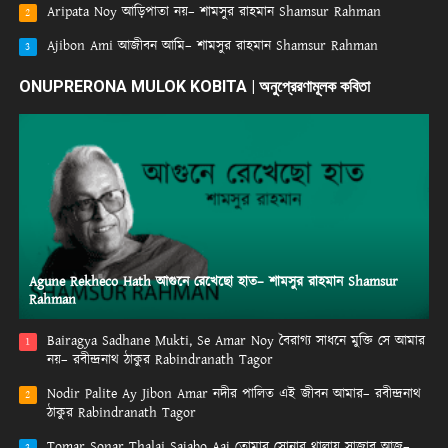
Aripata Noy আড়িপাতা নয়– শামসুর রাহমান Shamsur Rahman
2
Ajibon Ami আজীবন আমি– শামসুর রাহমান Shamsur Rahman
3
ONUPRERONA MULOK KOBITA | অনুপ্রেরণামূলক কবিতা
Agune Rekheco Hath আগুনে রেখেছো হাত– শামসুর রাহমান Shamsur
Rahman
Bairagya Sadhane Mukti, Se Amar Noy বৈরাগ্য সাধনে মুক্তি সে আমার
1
নয়– রবীন্দ্রনাথ ঠাকুর Rabindranath Tagor
Nodir Palite Ay Jibon Amar নদীর পালিত এই জীবন আমার– রবীন্দ্রনাথ
2
ঠাকুর Rabindranath Tagor
Tomar Sonar Thalai Sajabo Aaj তোমার সোনার থালায় সাজাব আজ–
3