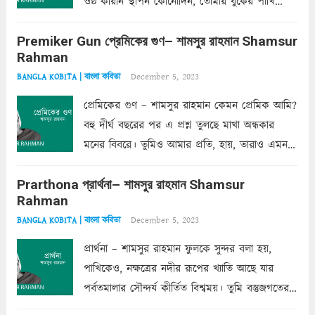
ওষ্ঠ করিনি স্থাপন কোনোদিন, তোমার বুকের পাখি
একদা ধ্বনিত এ জীবনে। তোমার চুলের মতো চুল
Premiker Gun প্রেমিকের গুণ– শামসুর রাহমান Shamsur
কোথাও কি এরকম ছায়া দেয় ক্লান্তির প্রহরে? মুছে
Rahman
ফেলে...
Read more
December 5, 2023
BANGLA KOBITA | বাংলা কবিতা
প্রেমিকের গুণ – শামসুর রাহমান কেমন প্রেমিক আমি?
বহু দীর্ঘ বছরের পর এ প্রশ্ন তুলছে মাখা অন্ধকার
মনের বিবরে। তুমিও আমার প্রতি, হায়, তারাও এমন
ক’রে আজকাল মাঝে-মাঝে, মনে হয়, প্রশ্নের উত্তর
Prarthona প্রার্থনা– শামসুর রাহমান Shamsur
একান্ত জরুরি- নইলে একটি দেয়াল নিমেষেই ভীষণ
Rahman
দাঁড়িয়ে...
Read more
December 5, 2023
BANGLA KOBITA | বাংলা কবিতা
প্রার্থনা – শামসুর রাহমান ফুলকে সুন্দর বলা হয়,
পাখিকেও, নক্ষত্রের নদীর রূপের খ্যাতি আছে যার
পর্বতমালার সৌন্দর্য কীর্তিত বিশ্বময়। তুমি বস্তুজগতের
অন্তর্গত, প্রকৃতির ঘনিষ্ঠ প্রতিবেশিনী, কিন্তু তোমার এবং