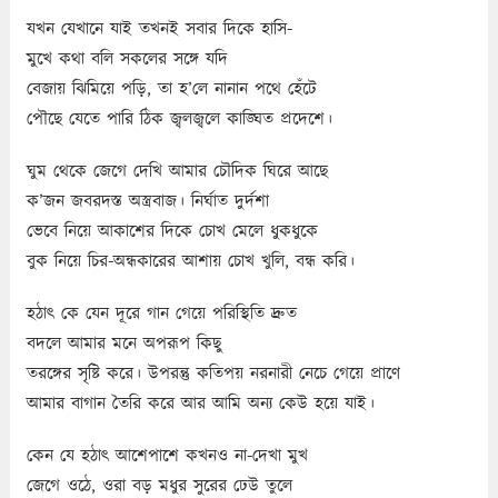
যখন যেখানে যাই তখনই সবার দিকে হাসি-
মুখে কথা বলি সকলের সঙ্গে যদি
বেজায় ঝিমিয়ে পড়ি, তা হ’লে নানান পথে হেঁটে
পৌছে যেতে পারি ঠিক জ্বলজ্বলে কাঙ্ঘিত প্রদেশে।
ঘুম থেকে জেগে দেখি আমার চৌদিক ঘিরে আছে
ক’জন জবরদস্ত অস্ত্রবাজ। নির্ঘাত দুর্দশা
ভেবে নিয়ে আকাশের দিকে চোখ মেলে ধুকধুকে
বুক নিয়ে চির-অন্ধকারের আশায় চোখ খুলি, বন্ধ করি।
হঠাৎ কে যেন দূরে গান গেয়ে পরিস্থিতি দ্রুত
বদলে আমার মনে অপরূপ কিছু
তরঙ্গের সৃষ্টি করে। উপরন্তু কতিপয় নরনারী নেচে গেয়ে প্রাণে
আমার বাগান তৈরি করে আর আমি অন্য কেউ হয়ে যাই।
কেন যে হঠাৎ আশেপাশে কখনও না-দেখা মুখ
জেগে ওঠে, ওরা বড় মধুর সুরের ঢেউ তুলে