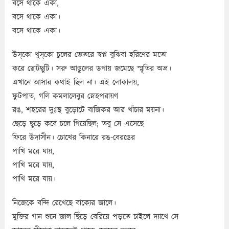
বসে থাকে একা,
বসে থাকে একা।
বসে থাকে একা।
উস্‌কো খুস্‌কো চুলের ভেতরে স্বপ্ন বুঝিবা হরিণের মতো
করে ছোটছুটি। সরু আঙুলের ডগায় জমেছে স্মৃতির অভ্র।
এখানে আসার কথাই ছিল না। এই লোকালয়,
ফুটপাত, গলি কমলালেবুর স্নেহপরায়ণ
রঙ, শহরের দুঃস্থ বুড়োটে বাজিকর আর খাঁচার ময়না।
ছেড়ে ছুড়ে কবে চলে গিয়েছিল; তবু সে এসেছে
ফিরে উদাসীন। চোখের কিনারে রঙ-বেরঙের
পাখি মরে যায়,
পাখি মরে যায়,
পাখি মরে যায়।
নিজেকে বন্দি রেখেছে বাক্যের জালে।
মুক্তির গান শুনে জাল ছিঁড়ে বেরিয়ে পড়তে চাইলে দ্যাখে সে