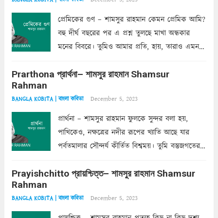
প্রেমিকের গুণ – শামসুর রাহমান কেমন প্রেমিক আমি?
বহু দীর্ঘ বছরের পর এ প্রশ্ন তুলছে মাখা অন্ধকার
মনের বিবরে। তুমিও আমার প্রতি, হায়, তারাও এমন
ক’রে আজকাল মাঝে-মাঝে, মনে হয়, প্রশ্নের উত্তর
Prarthona প্রার্থনা– শামসুর রাহমান Shamsur
একান্ত জরুরি- নইলে একটি দেয়াল নিমেষেই ভীষণ
Rahman
দাঁড়িয়ে...
Read more
December 5, 2023
BANGLA KOBITA | বাংলা কবিতা
প্রার্থনা – শামসুর রাহমান ফুলকে সুন্দর বলা হয়,
পাখিকেও, নক্ষত্রের নদীর রূপের খ্যাতি আছে যার
পর্বতমালার সৌন্দর্য কীর্তিত বিশ্বময়। তুমি বস্তুজগতের
অন্তর্গত, প্রকৃতির ঘনিষ্ঠ প্রতিবেশিনী, কিন্তু তোমার এবং
Prayishchitto প্রায়শ্চিত্ত– শামসুর রাহমান Shamsur
তার সুষমায় পার্থক্য অনেক। তোমাকে সুন্দরী বলা চলে,
Rahman
অন্তত আমি তো তাই...
Read more
December 5, 2023
BANGLA KOBITA | বাংলা কবিতা