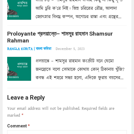
প্রায়শ্চিত্ত – শামসুর রাহমান প্রত্যহ কিছু না কিছু দৃশ্য
আমি চুরি ক’রে নিই। ভিন্ন চরিত্রের রৌদ্র, আলাদা
জ্যোৎস্নার বিনম্র কম্পন, অগোচর রাস্তা এবং গ্রন্থের
অত্যন্ত রহস্যময় লিপি চুরি করে নিই; সিঁড়ির আড়ালে
Proloyante প্রলয়ান্তে– শামসুর রাহমান Shamsur
ছায়াচ্ছন্ন মোহন মিথুন মূর্তি, লোপামুদ্রা ভীষণ বিব্রত
Rahman
শাড়ির...
Read more
December 5, 2023
BANGLA KOBITA | বাংলা কবিতা
প্রলয়ান্তে – শামসুর রাহমান কংক্রীট বনে ঘেমো
জনস্রোতে বলো তোমাকে কোথায় কোন্‌ ঠিকানায় খুঁজি?
কবন্ধ এই শহরে সন্ধ্যা হলো, এদিকে ফুরায় বয়সের
ক্ষীণ পুঁজি। সেই কবে থেকে চলেছে অন্বেষণ। ক্লান্তি
আমার শরীরে সখ্য গড়ে, তোমার গহন ঊর্মিল যৌবন
Leave a Reply
আনে আশ্বন...
Read more
Your email address will not be published.
Required fields are
marked
*
Comment
*