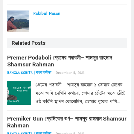
Rakibul Hasan
Related Posts
Premer Podaboli প্রেমের পদাবলী– শামসুর রাহমান
Shamsur Rahman
December 5, 2023
BANGLA KOBITA | বাংলা কবিতা
প্রেমের পদাবলী – শামসুর রাহমান ১ তোমার চোখের
মতো আমি দেখিনি কখনো, তোমার ঠোঁটের মতো ঠোঁটে
ওষ্ঠ করিনি স্থাপন কোনোদিন, তোমার বুকের পাখি
একদা ধ্বনিত এ জীবনে। তোমার চুলের মতো চুল
Premiker Gun প্রেমিকের গুণ– শামসুর রাহমান Shamsur
কোথাও কি এরকম ছায়া দেয় ক্লান্তির প্রহরে? মুছে
Rahman
ফেলে...
Read more
December 5, 2023
BANGLA KOBITA | বাংলা কবিতা