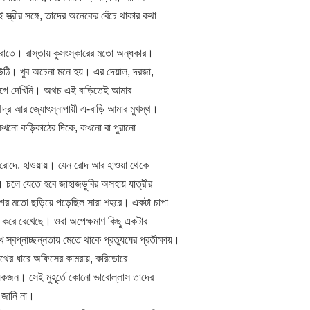
 স্ত্রীর সঙ্গে, তাদের অনেকের বেঁচে থাকার কথা
ম রাতে। রাস্তায় কুসংস্কারের মতো অন্ধকার।
উঠি। খুব অচেনা মনে হয়। এর দেয়াল, দরজা,
ন আগে দেখিনি। অথচ এই বাড়িতেই আমার
ৌদ্র আর জ্যোৎস্নাপায়ী এ-বাড়ি আমার মুখস্থ।
 কখনো কড়িকাঠের দিকে, কখনো বা পুরানো
ল রোদে, হাওয়ায়। যেন রোদ আর হাওয়া থেকে
 চলে যেতে হবে জাহাজড়ুবির অসহায় যাত্রীর
ের মতো ছড়িয়ে পড়েছিল সারা শহরে। একটা চাপা
 করে রেখেছে। ওরা অপেক্ষমাণ কিছু একটার
 স্বপ্নাচ্ছন্নতায় মেতে থাকে প্রত্যুষের প্রতীক্ষায়।
 পথের ধারে অফিসের কামরায়, করিডোরে
েকজন। সেই মুহূর্তে কোনো ভাবোল্লাস তাদের
া জানি না।