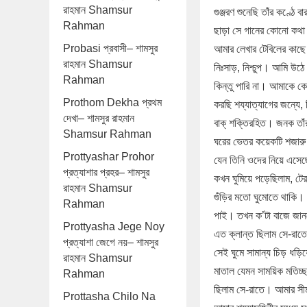
রাহমান Shamsur
গুঞ্জরণ শুনেছি তাঁর কণ্ঠে 
Rahman
ছাড়া সে গানের কোনো কথা
Probasi প্রবাসী– শামসুর
আমার লেখার টেবিলের কাছে
রাহমান Shamsur
নিঃসাড়, নিশ্চুপ। আমি উঠে
Rahman
কিন্তু পারি না। আমাকে ক
Prothom Dekha প্রথম
করছি শয্যাত্যাগের জন্যে, 
দেখা– শামসুর রাহমান
বাক্‌ শক্তিরহিত। জনক তা
Shamsur Rahman
ঘরের ভেতর কয়েকটি শজারু আর
Prottyashar Prohor
যেন তিনি ওদের নিয়ে এসেছ
প্রত্যাশার প্রহর– শামসুর
কখন ঘুমিয়ে পড়েছিলাম, টে
রাহমান Shamsur
গুঁড়ির মতো ঘুমোতে থাকি। 
Rahman
পাই। তখন ক’টা বাজে জান
Prottyasha Jege Noy
এত ক্লান্ত ছিলাম সে-রাত
প্রত্যাশা জেগে নয়– শামসুর
সেই ঘুমে সামান্য চিড় ধড়ি
রাহমান Shamsur
মাতাল যেমন সাময়িক মতিচ্
Rahman
ছিলাম সে-রাতে। আমার সীমা
Prottasha Chilo Na