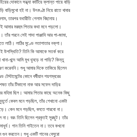
ইয়ের দোকানে সন্ধ্যা কাটিয়ে ক্লান্ত পায়ে বাড়ি
ি বাড়িমুখো হই না। উৎকণ্ঠা নিয়ে রাতে খাবার
লাম, তারপর যথারীতি গেলাম বিছানায়।
সঙ্গেই আমার মরহুম পিতার কথা মনে পড়লো।
। তাঁর পরনে সেই শাদা পাঞ্জাবি আর পা-জামা,
তে লাঠি। লাঠির মুণ্ডে লতাপাতার নক্‌শা।
এই উপস্থিতি? তিনি কি আমাকে সতর্ক করে
ানা-খন্দে আমি মুখ থুবড়ে না পাড়ি? কিন্তু
ারণ করেননি। শুধু আমার দিকে তাকিয়ে ছিলেন
টেস্টামেন্টের কোনে বর্ষীয়ান পয়গম্বরের
িশেষত তাঁর টিকালো নাক আর সফেদ দাড়ির
ের মহিমা ছিল। আমার পিতার কাছে অনেক কিছু
ুহূর্তে কেবল মনে পড়ছিল, তাঁর শেখানো একটা
ই পড়ে। কেন মনে পড়ছিল, বলতে পারবো না।
 না। বরং তিনি ছিলেন প্রকৃতই সুরছুট। তাঁর
না মাধুর্য। গান তিনি গাইতেন না। তবে কখনো
ুন গুন করতেন। শুধু একটি গানের বেসুরো