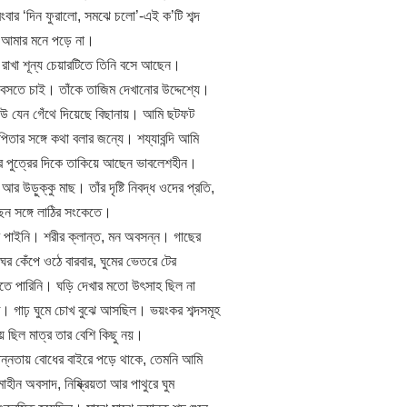
বারংবার ‘দিন ফুরালো, সমঝে চলো’-এই ক’টি শব্দ
 আমার মনে পড়ে না।
 রাখা শূন্য চেয়ারটিতে তিনি বসে আছেন।
 বসতে চাই। তাঁকে তাজিম দেখানোর উদ্দেশ্যে।
েউ যেন গেঁথে দিয়েছে বিছানায়। আমি ছটফট
পিতার সঙ্গে কথা বলার জন্যে। শয্যাবন্দি আমি
ঁর পুত্রের দিকে তাকিয়ে আছেন ভাবলেশহীন।
 উড়ুক্কু মাছ। তাঁর দৃষ্টি নিবদ্ধ ওদের প্রতি,
েন সঙ্গে লাঠির সংকেতে।
র পাইনি। শরীর ক্লান্ত, মন অবসন্ন। গাছের
ঘর কেঁপে ওঠে বারবার, ঘুমের ভেতরে টের
তে পারিনি। ঘড়ি দেখার মতো উৎসাহ ছিল না
ে। গাঢ় ঘুমে চোখ বুঝে আসছিল। ভয়ংকর শব্দসমূহ
য়ে ছিল মাত্র তার বেশি কিছু নয়।
ছন্নতায় বোধের বাইরে পড়ে থাকে, তেমনি আমি
হীন অবসাদ, নিষ্ক্রিয়তা আর পাথুরে ঘুম