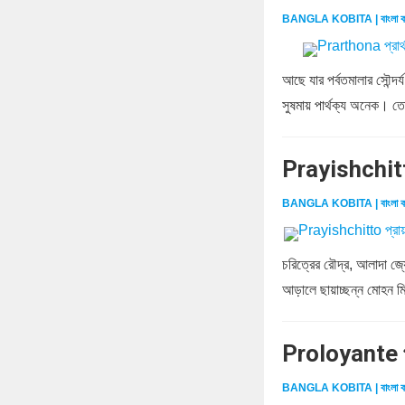
BANGLA KOBITA | বাংলা ক
আছে যার পর্বতমালার সৌন্দর্
সুষমায় পার্থক্য অনেক। তো
Prayishchitt
BANGLA KOBITA | বাংলা ক
চরিত্রের রৌদ্র, আলাদা জ্য
আড়ালে ছায়াচ্ছন্ন মোহন মিথু
Proloyante প
BANGLA KOBITA | বাংলা ক