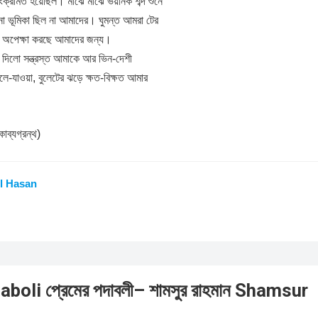
 সংক্রমিত হয়েছিল। মাঝে মাঝে ভয়ানক শব্দ শুনে
 ভূমিকা ছিল না আমাদের। ঘুমন্ত আমরা টের
 অপেক্ষা করছে আমাদের জন্য।
দিলো সন্ত্রস্ত আমাকে আর ভিন-দেশী
লে-যাওয়া, বুলেটের ঝড়ে ক্ষত-বিক্ষত আমার
কাব্যগ্রন্থ)
l Hasan
oli প্রেমের পদাবলী– শামসুর রাহমান Shamsur