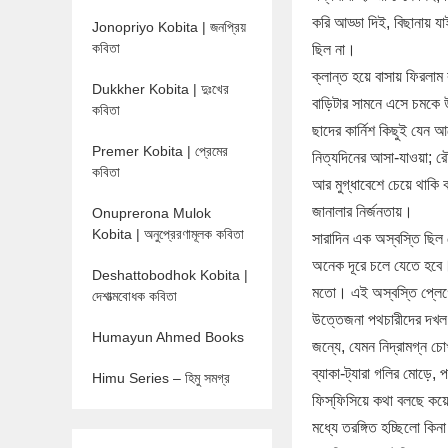
করি আড্ডা দিই, বিছানায় যাই
Jonopriyo Kobita | জনপ্রিয়
কবিতা
ছিল না।
ক্লান্ত হয়ে বাসায় ফিরলা
Dukkher Kobita | দুঃখের
বাড়িটার সামনে এসে চমকে 
কবিতা
ছাদের কার্নিশ কিছুই যে
Premer Kobita | প্রেমের
নিত্যদিনের আসা-যাওয়া; র
কবিতা
আর মুগ্ধাবেশে চেয়ে থাকি
জানালার নির্জনতায়।
Onuprerona Mulok
Kobita | অনুপ্রেরণামূলক কবিতা
সারাদিন এক অস্বস্তি ছি
অনেক দূরে চলে যেতে হবে।
Deshattobodhok Kobita |
মতো। এই অস্বস্তি প্লেগ
দেশাত্মবোধক কবিতা
উত্তেজনা পথচারীদের দখল
Humayun Ahmed Books
জন্যে, যেমন নিদ্রামগ্ন চোখ
ব্যাকা-ট্যারা গলির মোড়ে,
Himu Series – হিমু সমগ্র
ফিস্‌ফিসিয়ে কথা বলছে কয়
মধ্যে তরঙ্গিত হচ্ছিলো কিন