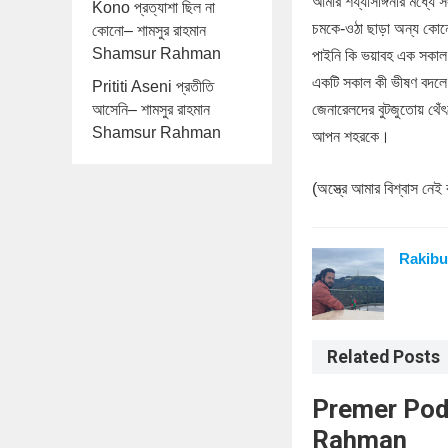
আমার শয্যাসঙ্গিনীর মধ্যে
Kono প্রত্যাশা ছিল না
চমকে-ওঠা ছাড়া অন্য কোনো
কোনো– শামসুর রাহমান
Shamsur Rahman
পাইনি কি ভয়াবহ এক সকাল
একটি সকাল কী ভীষণ বদলে 
Prititi Aseni প্রতীতি
আসেনি– শামসুর রাহমান
জেনারেলদের বুটজুতোয় থেঁৎ
Shamsur Rahman
আপন শহরকে।
(অস্ত্রে আমার বিশ্বাস নেই 
Rakibu
Related Posts
Premer Podab
Rahman