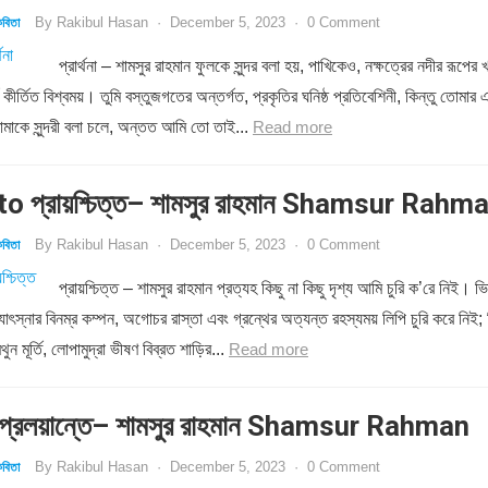
By
Rakibul Hasan
·
December 5, 2023
·
0 Comment
বিতা
প্রার্থনা – শামসুর রাহমান ফুলকে সুন্দর বলা হয়, পাখিকেও, নক্ষত্রের নদীর রূপের খ
য কীর্তিত বিশ্বময়। তুমি বস্তুজগতের অন্তর্গত, প্রকৃতির ঘনিষ্ঠ প্রতিবেশিনী, কিন্তু তোমার 
মাকে সুন্দরী বলা চলে, অন্তত আমি তো তাই...
Read more
o প্রায়শ্চিত্ত– শামসুর রাহমান Shamsur Rahm
By
Rakibul Hasan
·
December 5, 2023
·
0 Comment
বিতা
প্রায়শ্চিত্ত – শামসুর রাহমান প্রত্যহ কিছু না কিছু দৃশ্য আমি চুরি ক’রে নিই। ভি
োৎস্নার বিনম্র কম্পন, অগোচর রাস্তা এবং গ্রন্থের অত্যন্ত রহস্যময় লিপি চুরি করে নিই; 
ন মূর্তি, লোপামুদ্রা ভীষণ বিব্রত শাড়ির...
Read more
্রলয়ান্তে– শামসুর রাহমান Shamsur Rahman
By
Rakibul Hasan
·
December 5, 2023
·
0 Comment
বিতা