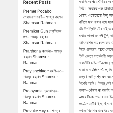
সারাদিনের পর স্টেডিয়ামের ব
Recent Posts
ফিরি। সচরাচর এত তাড়াতাড়
Premer Podaboli
খেলাম, এলোমেলো কিছু ভাব
প্রেমের পদাবলী– শামসুর রাহমান
বালিশে মাথা রাখার সঙ্গে 
Shamsur Rahman
তাঁর উপস্থিতি টের পাই ঘরে
Premiker Gun প্রেমিকের
মাথায় কালো মখমলী টুপি, হা
গুণ– শামসুর রাহমান
হঠাৎ আমার ঘরে কেন তাঁর 
Shamsur Rahman
দিতে এসেছেন, যাতে কোনো খ
Prarthona প্রার্থনা– শামসুর
তিনি কোনো সতর্কবাণী উচ্চ
রাহমান Shamsur
Rahman
পারলৌকিক উদাসীনতায়। ওল্ড 
মতো মনে হচ্ছিল তাঁকে, ব
Prayishchitto প্রায়শ্চিত্ত–
জন্য। এই দৃশ্যে এক ধরন
শামসুর রাহমান Shamsur
Rahman
শিখেছি আমি। কিন্তু সেই ম
প্রবাদ-‘খোঁড়ার পা খালে
Proloyante প্রলয়ান্তে–
শামসুর রাহমান Shamsur
আমার পিতার গানের গলা ছিল
Rahman
কণ্ঠে গাম্ভীর্য ছিল, ছিল 
কখনো বিছানায় শুয়ে-শুয়ে গ
Provuke প্রভুকে– শামসুর