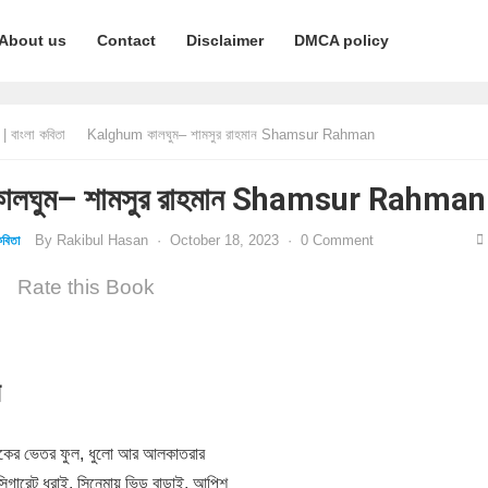
About us
Contact
Disclaimer
DMCA policy
 বাংলা কবিতা
Kalghum কালঘুম– শামসুর রাহমান Shamsur Rahman
লঘুম– শামসুর রাহমান Shamsur Rahman
By
Rakibul Hasan
·
October 18, 2023
·
0 Comment
বিতা
Rate this Book
ন
বুকের ভেতর ফুল, ধুলো আর আলকাতরার
 সিগারেট ধরাই, সিনেমায় ভিড় বাড়াই, আপিশ