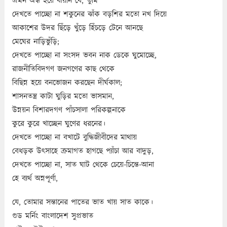
এমন অন্ধ হয়ে যায়নি যে, তুমি
দেখতে পাচ্ছো না শকুনের ঝাঁক বড়শির মতো নখ দিয়ে
আকাশের উদর ছিঁড়ে খুঁড়ে হিঁচড়ে টেনে আনছে
মেঘের নাড়িভুঁড়ি;
দেখতে পাচ্ছো না সংসদ ভবন নাক ডেকে ঘুমোচ্ছে,
রাজনীতিবিদগণ জনগণের কাছ থেকে
বিছিন্ন হয়ে বনভোজন করছেন দীর্ঘকাল;
শাসনতন্ত্র কাটা ঘুড়ির মতো ভাসমান,
উন্নয়ন বিশারদগণ পাঁচসালা পরিকল্পনাকে
কুরে কুরে খাচ্ছেন ঘুণের ধরনের।
দেখতে পাচ্ছো না বখাটে বুদ্ধিজীবীদের মাথায়
বেধড়ক উৎসাহে ক্রমাগত হাগছে প্যাঁচা আর বাদুড়,
দেখতে পাচ্ছো না, সাত ঘাট থেকে চেয়ে-চিন্তে-আনা
হে ব্যর্থ অন্নপূর্ণা,
যে, তোমার সন্তানের পাতের ভাত খায় সাত কাকে।
গুড মর্নিং বাংলাদেশ সুপ্রভাত