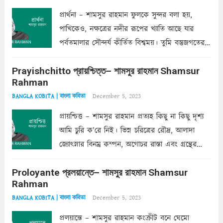
প্রার্থনা – শামসুর রাহমান ফুলকে সুন্দর বলা হয়,
পাখিকেও, নক্ষত্রের নদীর রূপের খ্যাতি আছে যার
পর্বতমালার সৌন্দর্য কীর্তিত বিশ্বময়। তুমি বস্তুজগতের
অন্তর্গত, প্রকৃতির ঘনিষ্ঠ প্রতিবেশিনী, কিন্তু তোমার এবং
Prayishchitto প্রায়শ্চিত্ত– শামসুর রাহমান Shamsur
তার সুষমায় পার্থক্য অনেক। তোমাকে সুন্দরী বলা চলে,
Rahman
অন্তত আমি তো তাই...
Read more
December 5, 2023
BANGLA KOBITA | বাংলা কবিতা
প্রায়শ্চিত্ত – শামসুর রাহমান প্রত্যহ কিছু না কিছু দৃশ্য
আমি চুরি ক’রে নিই। ভিন্ন চরিত্রের রৌদ্র, আলাদা
জ্যোৎস্নার বিনম্র কম্পন, অগোচর রাস্তা এবং গ্রন্থের
অত্যন্ত রহস্যময় লিপি চুরি করে নিই; সিঁড়ির আড়ালে
Proloyante প্রলয়ান্তে– শামসুর রাহমান Shamsur
ছায়াচ্ছন্ন মোহন মিথুন মূর্তি, লোপামুদ্রা ভীষণ বিব্রত
Rahman
শাড়ির...
Read more
December 5, 2023
BANGLA KOBITA | বাংলা কবিতা
প্রলয়ান্তে – শামসুর রাহমান কংক্রীট বনে ঘেমো