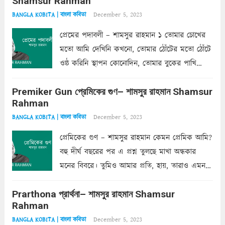
Shamsur Rahman
December 5, 2023
BANGLA KOBITA | বাংলা কবিতা
প্রেমের পদাবলী – শামসুর রাহমান ১ তোমার চোখের
মতো আমি দেখিনি কখনো, তোমার ঠোঁটের মতো ঠোঁটে
ওষ্ঠ করিনি স্থাপন কোনোদিন, তোমার বুকের পাখি
একদা ধ্বনিত এ জীবনে। তোমার চুলের মতো চুল
Premiker Gun প্রেমিকের গুণ– শামসুর রাহমান Shamsur
কোথাও কি এরকম ছায়া দেয় ক্লান্তির প্রহরে? মুছে
Rahman
ফেলে...
Read more
December 5, 2023
BANGLA KOBITA | বাংলা কবিতা
প্রেমিকের গুণ – শামসুর রাহমান কেমন প্রেমিক আমি?
বহু দীর্ঘ বছরের পর এ প্রশ্ন তুলছে মাখা অন্ধকার
মনের বিবরে। তুমিও আমার প্রতি, হায়, তারাও এমন
ক’রে আজকাল মাঝে-মাঝে, মনে হয়, প্রশ্নের উত্তর
Prarthona প্রার্থনা– শামসুর রাহমান Shamsur
একান্ত জরুরি- নইলে একটি দেয়াল নিমেষেই ভীষণ
Rahman
দাঁড়িয়ে...
Read more
December 5, 2023
BANGLA KOBITA | বাংলা কবিতা