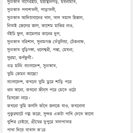
সুপ্রভাত বাগেরহাট, মহাস্থানগড়, ময়নামতি,
সুপ্রভাত পলাশতলী, পাড়াতলী,
সুপ্রভাত আদিয়াবাদের খাল, তাল তমাল হিন্তাল,
নিতাই জেলের জাল, কাশেম মাঝির নাও,
বঁইচি ফুল, কামেলার কানের দুল,
সুপ্রভাত বরিশাল, সুনামগঞ্জ তেঁতুলিয়া, টেকনাফ,
সুপ্রভাত বুড়িগঙ্গা, ধলেশ্বরী, পদ্মা, মেঘনা,
সুরমা, কর্ণফুলী।
গুড মর্নিং বাংলাদেশ, সুপ্রভাত,
তুমি কেমন আছো?
বাংলাদেশ, কখনো তুমি ডুরে শাড়ি পরে
ধান ভানো, কখনো জীন্‌স পরে মেতে ওঠো
ডিসকো নাচে।
কখনো তুমি কলসি কাঁখে জলকে যাও, কখনোবা
পুকুরঘাটে গল্প করো, সুন্দর একটা পাখি দেখে ভাসো
খুশির ঢেইয়ে, গ্রীষ্মের দুপুরে তালপাতার
পাখা দিয়ে বাতাস ক’রে