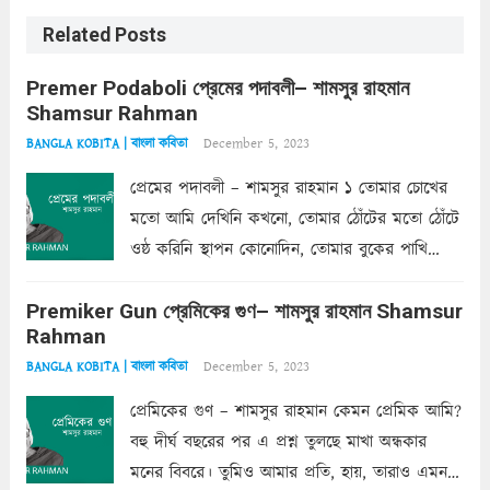
Related Posts
Premer Podaboli প্রেমের পদাবলী– শামসুর রাহমান
Shamsur Rahman
December 5, 2023
BANGLA KOBITA | বাংলা কবিতা
প্রেমের পদাবলী – শামসুর রাহমান ১ তোমার চোখের
মতো আমি দেখিনি কখনো, তোমার ঠোঁটের মতো ঠোঁটে
ওষ্ঠ করিনি স্থাপন কোনোদিন, তোমার বুকের পাখি
একদা ধ্বনিত এ জীবনে। তোমার চুলের মতো চুল
Premiker Gun প্রেমিকের গুণ– শামসুর রাহমান Shamsur
কোথাও কি এরকম ছায়া দেয় ক্লান্তির প্রহরে? মুছে
Rahman
ফেলে...
Read more
December 5, 2023
BANGLA KOBITA | বাংলা কবিতা
প্রেমিকের গুণ – শামসুর রাহমান কেমন প্রেমিক আমি?
বহু দীর্ঘ বছরের পর এ প্রশ্ন তুলছে মাখা অন্ধকার
মনের বিবরে। তুমিও আমার প্রতি, হায়, তারাও এমন