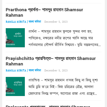
ক’রে আজকাল মাঝে-মাঝে, মনে হয়, প্রশ্নের উত্তর
Prarthona প্রার্থনা– শামসুর রাহমান Shamsur
একান্ত জরুরি- নইলে একটি দেয়াল নিমেষেই ভীষণ
Rahman
দাঁড়িয়ে...
Read more
December 5, 2023
BANGLA KOBITA | বাংলা কবিতা
প্রার্থনা – শামসুর রাহমান ফুলকে সুন্দর বলা হয়,
পাখিকেও, নক্ষত্রের নদীর রূপের খ্যাতি আছে যার
পর্বতমালার সৌন্দর্য কীর্তিত বিশ্বময়। তুমি বস্তুজগতের
অন্তর্গত, প্রকৃতির ঘনিষ্ঠ প্রতিবেশিনী, কিন্তু তোমার এবং
Prayishchitto প্রায়শ্চিত্ত– শামসুর রাহমান Shamsur
তার সুষমায় পার্থক্য অনেক। তোমাকে সুন্দরী বলা চলে,
Rahman
অন্তত আমি তো তাই...
Read more
December 5, 2023
BANGLA KOBITA | বাংলা কবিতা
প্রায়শ্চিত্ত – শামসুর রাহমান প্রত্যহ কিছু না কিছু দৃশ্য
আমি চুরি ক’রে নিই। ভিন্ন চরিত্রের রৌদ্র, আলাদা
জ্যোৎস্নার বিনম্র কম্পন, অগোচর রাস্তা এবং গ্রন্থের
অত্যন্ত রহস্যময় লিপি চুরি করে নিই; সিঁড়ির আড়ালে