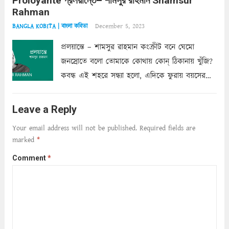
Proloyante প্রলয়ান্তে– শামসুর রাহমান Shamsur
ছায়াচ্ছন্ন মোহন মিথুন মূর্তি, লোপামুদ্রা ভীষণ বিব্রত
Rahman
শাড়ির...
Read more
December 5, 2023
BANGLA KOBITA | বাংলা কবিতা
প্রলয়ান্তে – শামসুর রাহমান কংক্রীট বনে ঘেমো
জনস্রোতে বলো তোমাকে কোথায় কোন্‌ ঠিকানায় খুঁজি?
কবন্ধ এই শহরে সন্ধ্যা হলো, এদিকে ফুরায় বয়সের
ক্ষীণ পুঁজি। সেই কবে থেকে চলেছে অন্বেষণ। ক্লান্তি
আমার শরীরে সখ্য গড়ে, তোমার গহন ঊর্মিল যৌবন
Leave a Reply
আনে আশ্বন...
Read more
Your email address will not be published.
Required fields are
marked
*
Comment
*