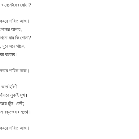
ূলি ওরেস্টেসের ঘোড়া?
্‌, কবরে শায়িত আজ।
ঠ শোনার আশায়,
কখনো যায় কি শোনা?
, দূরে সরে থাকে,
ারের ঝংকার।
্‌, কবরে শায়িত আজ।
আর্ত হরিণী;
 আঁধারে লুকাই মুখ।
রে জুঁই, বেলী;
বলে রক্তজবার মতো।
্‌, কবরে শায়িত আজ।