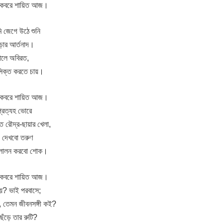
্‌, কবরে শায়িত আজ।
 জেগে উঠে শুনি
োড়ার আর্তনাদ।
যালে অবিরত,
সিক্ত করতে চায়।
্‌, কবরে শায়িত আজ।
্রত্যহ ভোরে
 রৌদ্র-ছায়ার খেলা,
, দেখবো তরুণ
 লালন করবো শোক।
্‌, কবরে শায়িত আজ।
য়? ভাই পরবাসে;
, তেমন জীবনসঙ্গী কই?
েঁড়ে তার রুটি?