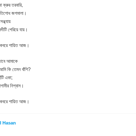
 ক্রুর তরবারি,
প্রতিশোধ জপমালা।
সন্ধ্যায়
নদীটি পেরিয়ে যায়।
্‌, কবরে শায়িত আজ।
জাবে আমাকে
আমি কি তেমন বাঁশি?
ঁটি একা;
গামীর নিশ্বাস।
্‌, কবরে শায়িত আজ।
l Hasan