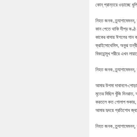
কোন্‌ প্রান্তরে ওড়াচ্ছে ধ
নিহত জনক, ত্র্যাগামেমনন
কান পেতে থাকি দীপ্র কণ্
কাকের বাসায় ঈগলের গান 
ক্রাইসোথেমিস, অবুঝ তন্বী
বিকচোন্মুখ শরীরে এখন লায়
নিহত জনক, ত্র্যাগামেমনন
আমার উপমা দাবানলে-পোড়া 
মৃতের মিছিল খুঁজি দিনরাত,
করতলে কত গোলাপ শুকায়, ঝ
আমার হৃদয়ে প্রতিশোধ জ্
নিহত জনক, ত্র্যাগামেমনন