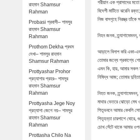
গরীয়ান এক প্রাসাদের মতো
রাহমান Shamsur
বিদেশী মাটিতে ঝরেনি রক্ত;
Rahman
নিজ বাসগৃহে নিরস্ত্র তাঁক
Probasi প্রবাসী– শামসুর
রাহমান Shamsur
নিহন জনক, ত্র্যাগামেমনন্
Rahman
Prothom Dekha প্রথম
আড়ালে বিলাপ করি একা-একা,
দেখা– শামসুর রাহমান
তোমার জন্যে প্রকাশ্যে 
Shamsur Rahman
এমন কি, হায়, আমার সকল স
Prottyashar Prohor
নিষিদ্ধ আজ; তোমার দুহিতা
প্রত্যাশার প্রহর– শামসুর
রাহমান Shamsur
Rahman
নিহত জনক, ত্র্যাগামেমনন
মাথার ভেতরে ঝোড়ো মেঘ 
Prottyasha Jege Noy
পিতৃভবনে আমার কেবলি সো
প্রত্যাশা জেগে নয়– শামসুর
রাহমান Shamsur
পিতৃহন্তা চারপাশে ঘোরে, গ
Rahman
চোখ সেঁটে থাকে আমার ওপর
Prottasha Chilo Na