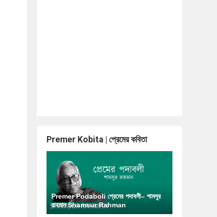
Premer Kobita | প্রেমের কবিতা
Premer Podaboli প্রেমের পদাবলী– শামসুর
রাহমান Shamsur Rahman