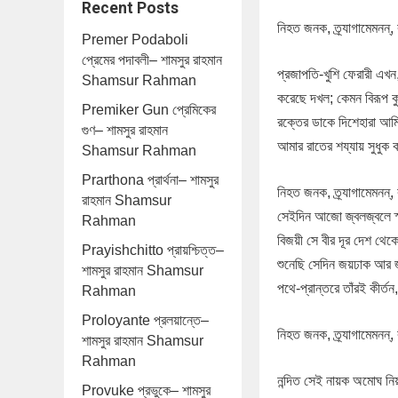
Recent Posts
নিহত জনক, ত্র্যাগামেমনন
Premer Podaboli
প্রেমের পদাবলী– শামসুর রাহমান
প্রজাপতি-খুশি ফেরারী এখন
Shamsur Rahman
করেছে দখল; কেমন বিরূপ ক
Premiker Gun প্রেমিকের
রক্তের ডাকে দিশেহারা আম
গুণ– শামসুর রাহমান
আমার রাতের শয্যায় সুধুক কা
Shamsur Rahman
Prarthona প্রার্থনা– শামসুর
নিহত জনক, ত্র্যাগামেমনন
রাহমান Shamsur
সেইদিন আজো জ্বলজ্বলে স্ম
Rahman
বিজয়ী সে বীর দূর দেশ থে
Prayishchitto প্রায়শ্চিত্ত–
শুনেছি সেদিন জয়ঢাক আর 
শামসুর রাহমান Shamsur
পথে-প্রান্তরে তাঁরই কীর্তন
Rahman
Proloyante প্রলয়ান্তে–
নিহত জনক, ত্র্যাগামেমনন
শামসুর রাহমান Shamsur
Rahman
নন্দিত সেই নায়ক অমোঘ নি
Provuke প্রভুকে– শামসুর