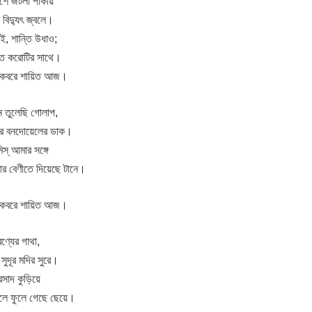
শে জটলা পাকায়
িদ্যুৎ জ্বলে।
, শান্তি উধাও;
য় শত করোটির সাথে।
্‌, কবরে শায়িত আজ।
ে তুলেছি গোলাপ,
হরে বনদোয়েলের ডাক।
্‌ আমার সঙ্গে
র বেণীতে দিয়েছে টানে।
্‌, কবরে শায়িত আজ।
ণ্যের গাথা,
সুদূর মদির সুরে।
রসাদ কুড়িয়ে
ফুলে ফুলে গেছে ছেয়ে।