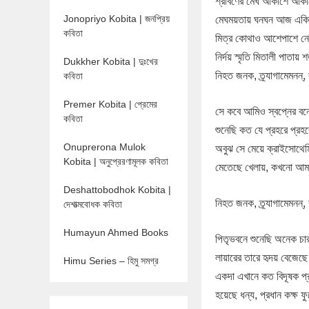
শ্রাবণের মেঘ আকাশে আকা
Jonopriyo Kobita | জনপ্রিয়
মেঘময়তায় ঘনঘন আজ একি ব
কবিতা
মিত্র কোথাও আশেপাশে নেই
নির্দয় স্মৃতি মিতালী পাতা
Dukkher Kobita | দুঃখের
নিহত জনক, ত্র্যাগামেমনন
কবিতা
Premer Kobita | প্রেমের
সে কবে আমিও স্বপ্নের বন
কবিতা
শুনেছি কত যে প্রহরে প্র
Onuprerona Mulok
অবুঝ সে মেয়ে ক্রাইসোথেমিস
Kobita | অনুপ্রেরণামূলক কবিতা
মেতেছে খেলায়, কখনো আমা
Deshattobodhok Kobita |
নিহত জনক, ত্র্যাগামেমনন
দেশাত্মবোধক কবিতা
Humayun Ahmed Books
পিতৃভবনে শুনেছি অনেক চার
লায়ারের তারে হৃদয় বেজেছে 
Himu Series – হিমু সমগ্র
একদা এখানে কত বিদূষক প্
হয়েছে ধন্য, প্রধান কক্ষ 