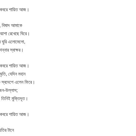
্‌, কবরে শায়িত আজ।
, বিষাদ আমাকে
ুয়াশা রেখেছে ঘিরে।
ি ঘুরি এলোমেলো,
ন্নার স্বাক্ষর।
্‌, কবরে শায়িত আজ।
ৃতি, যেদিন মহান
কে স্বদেশে এলেন ফিরে।
জন-উল্লাস;
, তিনিই মুক্তিদূত।
্‌, কবরে শায়িত আজ।
য়তির টানে