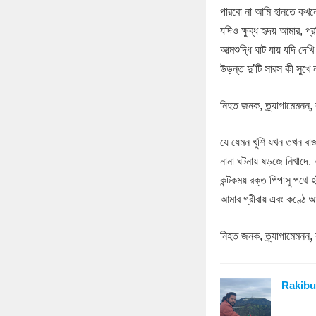
পারবো না আমি হানতে কখনো
যদিও ক্ষুব্ধ হৃদয় আমার, 
আত্মশুদ্ধি ঘাট যায় যদি দেখি 
উড়ন্ত দু’টি সারস কী সুখে 
নিহত জনক, ত্র্যাগামেমনন
যে যেমন খুশি যখন তখন বা
নানা ঘটনায় ষড়জে নিখাদে, 
কন্টকময় রক্ত পিপাসু পথে হা
আমার গ্রীবায় এবং কণ্ঠে আ
নিহত জনক, ত্র্যাগামেমনন
Rakibu