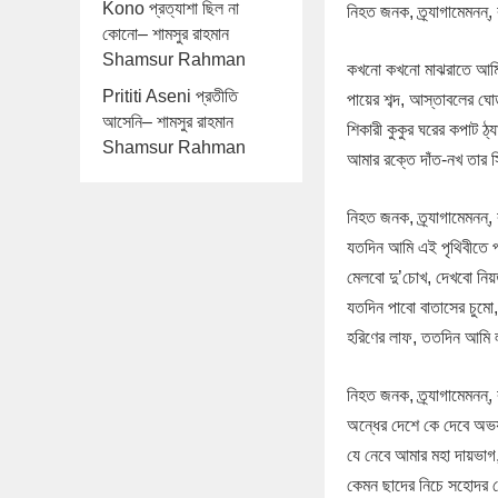
Kono প্রত্যাশা ছিল না
নিহত জনক, ত্র্যাগামেমনন
কোনো– শামসুর রাহমান
Shamsur Rahman
কখনো কখনো মাঝরাতে আমি
Prititi Aseni প্রতীতি
পায়ের শব্দ, আস্তাবলের ঘ
আসেনি– শামসুর রাহমান
শিকারী কুকুর ঘরের কপাট ঠ্
Shamsur Rahman
আমার রক্তে দাঁত-নখ তার 
নিহত জনক, ত্র্যাগামেমনন
যতদিন আমি এই পৃথিবীতে প
মেলবো দু’চোখ, দেখবো নিয়ত
যতদিন পাবো বাতাসের চুমো
হরিণের লাফ, ততদিন আমি
নিহত জনক, ত্র্যাগামেমনন
অন্ধের দেশে কে দেবে অভ
যে নেবে আমার মহা দায়ভাগ
কেমন ছাদের নিচে সহোদর ছ