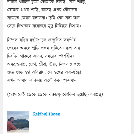
নীরবে খাচ্ছিল চুমো তোমাকে নিবিড়। নীল শাড়ি,
তোমার প্রথম শাড়ি, আসন্ন প্রখর যৌবনের
সঙ্কেতে কেমন মদালসা। তুমি যেন সদ্য স্নান
সেরে স্নিগ্ধতার সরোবরে মৃদু নিচ্ছিলে বিশ্রাম।
নিষ্প্রভ রঙিন ফটোগ্রাফে প্রস্ফুটিত তরুণীর
প্রেমের অনলে পুড়ি প্রথম দৃষ্টিতে। রূপ তার
চিরদিন থাকবে অম্লান, সময়ের স্পর্শহীন।
অধর,স্তনাগ্র, চোখ, গ্রীবা, ঊরু, নিতম্ব দেখছে
গুচ্ছ গুচ্ছ স্বপ্ন অবিরাম; সে স্বপ্নের অভ্র-গুঁড়ো
এখন আমার কবিতায় অলৌকিক স্পন্দমান।
(তোমাকেই ডেকে ডেকে রক্তচক্ষু কোকিল হয়েছি কাব্যগ্রন্থ)
Rakibul Hasan