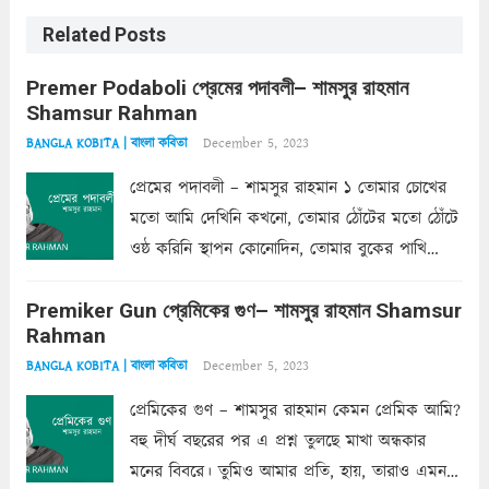
Related Posts
Premer Podaboli প্রেমের পদাবলী– শামসুর রাহমান
Shamsur Rahman
December 5, 2023
BANGLA KOBITA | বাংলা কবিতা
প্রেমের পদাবলী – শামসুর রাহমান ১ তোমার চোখের
মতো আমি দেখিনি কখনো, তোমার ঠোঁটের মতো ঠোঁটে
ওষ্ঠ করিনি স্থাপন কোনোদিন, তোমার বুকের পাখি
একদা ধ্বনিত এ জীবনে। তোমার চুলের মতো চুল
Premiker Gun প্রেমিকের গুণ– শামসুর রাহমান Shamsur
কোথাও কি এরকম ছায়া দেয় ক্লান্তির প্রহরে? মুছে
Rahman
ফেলে...
Read more
December 5, 2023
BANGLA KOBITA | বাংলা কবিতা
প্রেমিকের গুণ – শামসুর রাহমান কেমন প্রেমিক আমি?
বহু দীর্ঘ বছরের পর এ প্রশ্ন তুলছে মাখা অন্ধকার
মনের বিবরে। তুমিও আমার প্রতি, হায়, তারাও এমন