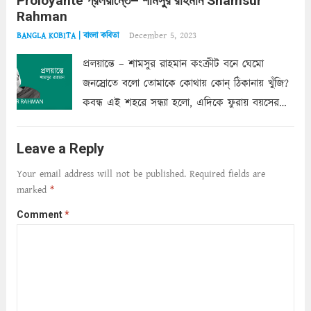
Proloyante প্রলয়ান্তে– শামসুর রাহমান Shamsur
ছায়াচ্ছন্ন মোহন মিথুন মূর্তি, লোপামুদ্রা ভীষণ বিব্রত
Rahman
শাড়ির...
Read more
December 5, 2023
BANGLA KOBITA | বাংলা কবিতা
প্রলয়ান্তে – শামসুর রাহমান কংক্রীট বনে ঘেমো
জনস্রোতে বলো তোমাকে কোথায় কোন্‌ ঠিকানায় খুঁজি?
কবন্ধ এই শহরে সন্ধ্যা হলো, এদিকে ফুরায় বয়সের
ক্ষীণ পুঁজি। সেই কবে থেকে চলেছে অন্বেষণ। ক্লান্তি
আমার শরীরে সখ্য গড়ে, তোমার গহন ঊর্মিল যৌবন
Leave a Reply
আনে আশ্বন...
Read more
Your email address will not be published.
Required fields are
marked
*
Comment
*