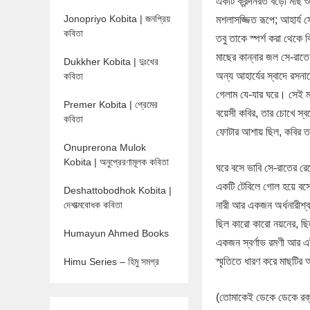
একটি ক্রন্দনরত বড়ো মাছ 
Jonopriyo Kobita | জনপ্রিয়
মশলাসজ্জিত রূপে; আহার্য
কবিতা
তবু তাকে স্পর্শ করা থেকে ব
মাছের কান্নার জল সে-রাত
Dukkher Kobita | দুঃখের
অন্য আহার্যের স্বাদে রসন
কবিতা
গেলাম যে-যার ঘরে। সেই ম
Premer Kobita | প্রেমের
বয়েসী কবির, তার চোখে স্বপ
কবিতা
ফোটার আশায় ছিল, কবির ত
Onuprerona Mulok
Kobita | অনুপ্রেরণামূলক কবিতা
ঘরে বসে ভাবি সে-রাতের রেস
একটি টেবিলে গোল হয়ে বস
Deshattobodhok Kobita |
দেশাত্মবোধক কবিতা
নারী আর একজন অর্ধনারীশ্বর
ছিল কারো কারো নয়নের, ছিল
Humayun Ahmed Books
একজন স্বর্ণাভ রমণী আর
স্মৃতিতে ধারণ করে মাছটির 
Himu Series – হিমু সমগ্র
(তোমাকেই ডেকে ডেকে রক্তচ