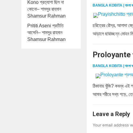
Kono প্রত্যাশা ছিল না
BANGLA KOBITA | বাংলা ক
কোনো– শামসুর রাহমান
Shamsur Rahman
চরিত্রের রৌদ্র, আলাদা জ্য
Prititi Aseni প্রতীতি
আসেনি– শামসুর রাহমান
আড়ালে ছায়াচ্ছন্ন মোহন মিথু
Shamsur Rahman
Proloyante প
BANGLA KOBITA | বাংলা ক
ঠিকানায় খুঁজি? কবন্ধ এই 
আমার শরীরে সখ্য গড়ে, ত
Leave a Reply
Your email address wi