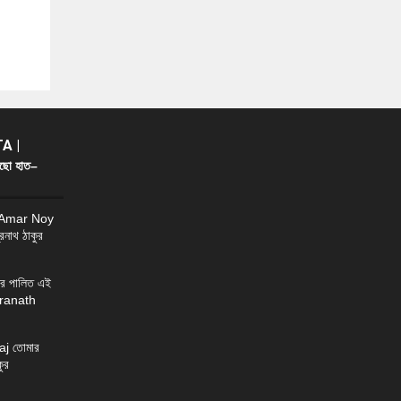
A |
ছো হাত–
 Amar Noy
্রনাথ ঠাকুর
র পালিত এই
ndranath
j তোমার
ুর