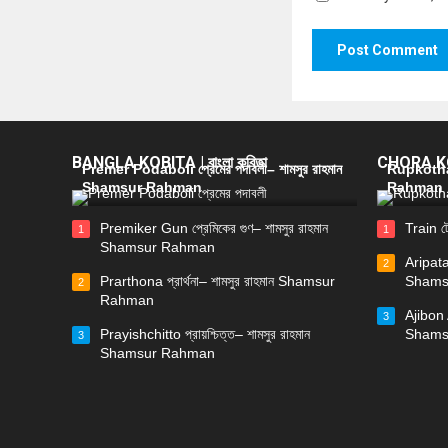
BANGLA KOBITA | বাংলা কবিতা
CHORA KOB
Premer Podaboli প্রেমের পদাবলী– শামসুর রাহমান
Rupkotha 
Shamsur Rahman
Rahman
Premiker Gun প্রেমিকের গুণ– শামসুর রাহমান
Train ট
1
1
Shamsur Rahman
Aripata
2
Prarthona প্রার্থনা– শামসুর রাহমান Shamsur
Shams
2
Rahman
Ajibon 
3
Prayishchitto প্রায়শ্চিত্ত– শামসুর রাহমান
Shams
3
Shamsur Rahman