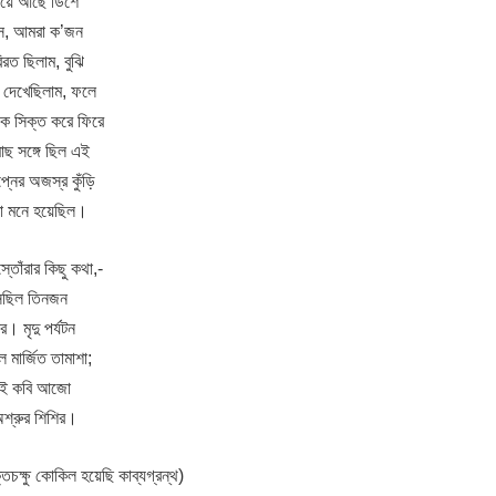
শুয়ে আছে ডিশে
 সে, আমরা ক’জন
িরত ছিলাম, বুঝি
ে দেখেছিলাম, ফলে
াকে সিক্ত করে ফিরে
াছ সঙ্গে ছিল এই
্নের অজস্র কুঁড়ি
া মনে হয়েছিল।
্তোঁরার কিছু কথা,-
েছিল তিনজন
। মৃদু পর্যটন
 মার্জিত তামাশা;
 এই কবি আজো
অশ্রুর শিশির।
ক্ষু কোকিল হয়েছি কাব্যগ্রন্থ)