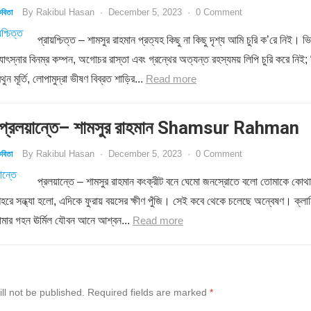
By
Rakibul Hasan
·
December 5, 2023
·
0 Comment
বিতা
প্রায়শ্চিত্ত – শামসুর রাহমান প্রত্যহ কিছু না কিছু দৃশ্য আমি চুরি ক’রে নিই। ভি
োৎস্নার বিনম্র কম্পন, অগোচর রাস্তা এবং গ্রন্থের অত্যন্ত রহস্যময় লিপি চুরি করে নিই; 
ন মূর্তি, লোপামুদ্রা ভীষণ বিব্রত শাড়ির...
Read more
্রলয়ান্তে– শামসুর রাহমান Shamsur Rahman
By
Rakibul Hasan
·
December 5, 2023
·
0 Comment
বিতা
প্রলয়ান্তে – শামসুর রাহমান কংক্রীট বনে ঘেমো জনস্রোতে বলো তোমাকে কোথা
শহরে সন্ধ্যা হলো, এদিকে ফুরায় বয়সের ক্ষীণ পুঁজি। সেই কবে থেকে চলেছে অন্বেষণ। ক্লান
োমার গহন ঊর্মিল যৌবন আনে আশ্বন...
Read more
ll not be published.
Required fields are marked
*