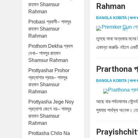
Rahman
রাহমান Shamsur
Rahman
BANGLA KOBITA | বাংলা ক
Probasi প্রবাসী– শামসুর
রাহমান Shamsur
Rahman
তুলছে মাখা অন্ধকার মনের
Prothom Dekha প্রথম
একান্ত জরুরি- নইলে একটি
দেখা– শামসুর রাহমান
Shamsur Rahman
Prarthona প্
Prottyashar Prohor
প্রত্যাশার প্রহর– শামসুর
BANGLA KOBITA | বাংলা ক
রাহমান Shamsur
Rahman
আছে যার পর্বতমালার সৌন্দর্
Prottyasha Jege Noy
প্রত্যাশা জেগে নয়– শামসুর
সুষমায় পার্থক্য অনেক। তো
রাহমান Shamsur
Rahman
Prayishchitt
Prottasha Chilo Na