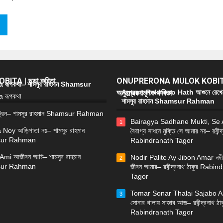
ITA | ছড়া কবিতা
ONUPRERONA MULOK KOBIT
রূপকথা– শামসুর রাহমান Shamsur
অনুপ্রেরণামূলক কবিতা
Agune Rekheco Hath আগুনে রেখে
শামসুর রাহমান Shamsur Rahman
্রেন– শামসুর রাহমান Shamsur Rahman
Bairagya Sadhane Mukti, Se
1
 Noy আড়িপাতা নয়– শামসুর রাহমান
বৈরাগ্য সাধনে মুক্তি সে আমার নয়– রবীন্দ
ur Rahman
Rabindranath Tagor
Ami আজীবন আমি– শামসুর রাহমান
Nodir Palite Ay Jibon Amar নদী
2
ur Rahman
জীবন আমার– রবীন্দ্রনাথ ঠাকুর Rabi
Tagor
Tomar Sonar Thalai Sajabo Aa
3
সোনার থালায় সাজাব আজ– রবীন্দ্রনাথ ঠাক
Rabindranath Tagor