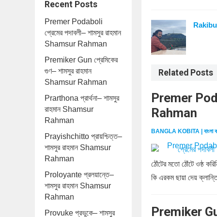
Recent Posts
Premer Podaboli
Rakibu
প্রেমের পদাবলী– শামসুর রাহমান
Shamsur Rahman
Premiker Gun প্রেমিকের
গুণ– শামসুর রাহমান
Related Posts
Shamsur Rahman
Premer Podab
Prarthona প্রার্থনা– শামসুর
রাহমান Shamsur
Rahman
Rahman
BANGLA KOBITA | বাংলা ক
Prayishchitto প্রায়শ্চিত্ত–
শামসুর রাহমান Shamsur
Rahman
ঠোঁটের মতো ঠোঁটে ওষ্ঠ ক
Proloyante প্রলয়ান্তে–
কি এরকম ছায়া দেয় ক্লান্ত
শামসুর রাহমান Shamsur
Rahman
Premiker Gun
Provuke প্রভুকে– শামসুর