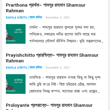
Prarthona প্রার্থনা– শামসুর রাহমান Shamsur
একান্ত জরুরি- নইলে একটি দেয়াল নিমেষেই ভীষণ
Rahman
দাঁড়িয়ে...
Read more
December 5, 2023
BANGLA KOBITA | বাংলা কবিতা
প্রার্থনা – শামসুর রাহমান ফুলকে সুন্দর বলা হয়,
পাখিকেও, নক্ষত্রের নদীর রূপের খ্যাতি আছে যার
পর্বতমালার সৌন্দর্য কীর্তিত বিশ্বময়। তুমি বস্তুজগতের
অন্তর্গত, প্রকৃতির ঘনিষ্ঠ প্রতিবেশিনী, কিন্তু তোমার এবং
Prayishchitto প্রায়শ্চিত্ত– শামসুর রাহমান Shamsur
তার সুষমায় পার্থক্য অনেক। তোমাকে সুন্দরী বলা চলে,
Rahman
অন্তত আমি তো তাই...
Read more
December 5, 2023
BANGLA KOBITA | বাংলা কবিতা
প্রায়শ্চিত্ত – শামসুর রাহমান প্রত্যহ কিছু না কিছু দৃশ্য
আমি চুরি ক’রে নিই। ভিন্ন চরিত্রের রৌদ্র, আলাদা
জ্যোৎস্নার বিনম্র কম্পন, অগোচর রাস্তা এবং গ্রন্থের
অত্যন্ত রহস্যময় লিপি চুরি করে নিই; সিঁড়ির আড়ালে
Proloyante প্রলয়ান্তে– শামসুর রাহমান Shamsur
ছায়াচ্ছন্ন মোহন মিথুন মূর্তি, লোপামুদ্রা ভীষণ বিব্রত