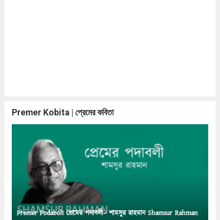
Premer Kobita | প্রেমের কবিতা
Premer Podaboli প্রেমের পদাবলী– শামসুর রাহমান Shamsur Rahman