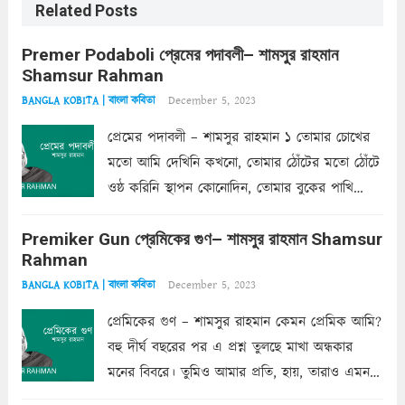
Related Posts
Premer Podaboli প্রেমের পদাবলী– শামসুর রাহমান
Shamsur Rahman
December 5, 2023
BANGLA KOBITA | বাংলা কবিতা
প্রেমের পদাবলী – শামসুর রাহমান ১ তোমার চোখের
মতো আমি দেখিনি কখনো, তোমার ঠোঁটের মতো ঠোঁটে
ওষ্ঠ করিনি স্থাপন কোনোদিন, তোমার বুকের পাখি
একদা ধ্বনিত এ জীবনে। তোমার চুলের মতো চুল
Premiker Gun প্রেমিকের গুণ– শামসুর রাহমান Shamsur
কোথাও কি এরকম ছায়া দেয় ক্লান্তির প্রহরে? মুছে
Rahman
ফেলে...
Read more
December 5, 2023
BANGLA KOBITA | বাংলা কবিতা
প্রেমিকের গুণ – শামসুর রাহমান কেমন প্রেমিক আমি?
বহু দীর্ঘ বছরের পর এ প্রশ্ন তুলছে মাখা অন্ধকার
মনের বিবরে। তুমিও আমার প্রতি, হায়, তারাও এমন
ক’রে আজকাল মাঝে-মাঝে, মনে হয়, প্রশ্নের উত্তর