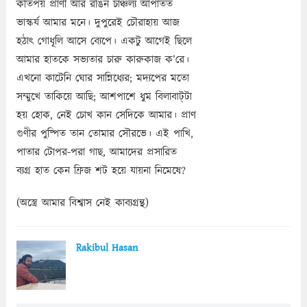
কতিপয় প্রাণী আর রঙিন চাঞ্চল্য আপাতত
ভাস্কর্য আমার মনে। দুপুরেই চৌরাহায় আজ
হঠাৎ গোধূলি আসে ব্যেপে। একটু আগেই ছিলে
আমার হাতকে সভ্যতার চারু কারুকাজ ক’রে।
এখনো কাটেনি ঘোর সান্নিধ্যের; মদ্যপের মতো
সম্মুখে তাকিয়ে আছি; আশপাশে ধুম বিলাবাট্‌টা
হয় হোক, নেই চোখ কান সেদিকে আমার। প্রাণ
গুণীর পুষ্পিত তান তোমার সৌরভে। এই পাখি,
পাতার টোপর-পরা গাছ, আমাদের প্রসারিত
ব্যগ্র হাত কেন ফ্রিজ শট হয়ে যায়না নিমেষে?
(অস্ত্রে আমার বিশ্বাস নেই কাব্যগ্রন্থ)
Rakibul Hasan