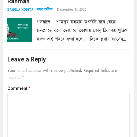
Rahman
শাড়ির...
Read more
December 5, 2023
BANGLA KOBITA | বাংলা কবিতা
প্রলয়ান্তে – শামসুর রাহমান কংক্রীট বনে ঘেমো
জনস্রোতে বলো তোমাকে কোথায় কোন্‌ ঠিকানায় খুঁজি?
কবন্ধ এই শহরে সন্ধ্যা হলো, এদিকে ফুরায় বয়সের
ক্ষীণ পুঁজি। সেই কবে থেকে চলেছে অন্বেষণ। ক্লান্তি
আমার শরীরে সখ্য গড়ে, তোমার গহন ঊর্মিল যৌবন
Leave a Reply
আনে আশ্বন...
Read more
Your email address will not be published.
Required fields are
marked
*
Comment
*