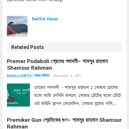
(মেঘলোকে মনোজ নিবাস কাব্যগ্রন্থ)
Rakibul Hasan
Related Posts
Premer Podaboli প্রেমের পদাবলী– শামসুর রাহমান
Shamsur Rahman
December 5, 2023
BANGLA KOBITA | বাংলা কবিতা
প্রেমের পদাবলী – শামসুর রাহমান ১ তোমার চোখের
মতো আমি দেখিনি কখনো, তোমার ঠোঁটের মতো ঠোঁটে
ওষ্ঠ করিনি স্থাপন কোনোদিন, তোমার বুকের পাখি
একদা ধ্বনিত এ জীবনে। তোমার চুলের মতো চুল
Premiker Gun প্রেমিকের গুণ– শামসুর রাহমান Shamsur
কোথাও কি এরকম ছায়া দেয় ক্লান্তির প্রহরে? মুছে
Rahman
ফেলে...
Read more