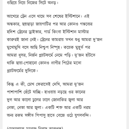
গুছিয়ে নিয়ে নিজের সিটে অনড়।
আখেরে ট্রেন এসে থামে সব শেষের ইস্টিশানে। এই
অন্ধকার, ছন্নছাড়া জায়গাটির পর আর কোনও গন্তব্যের
হদিশ ট্রেনের ড্রাইভার, গার্ড কিংবা ইস্টিশান মাস্টার
কারুরই জানা নেই। ট্রেনের কামরায় তখন শুধু আমরা দু’জন
মুখোমুখি বসে আছি নিশ্চুপ নিষ্পৃহ। কয়েক মুহূর্ত পর
আমরা ধূসর, নির্জন প্ল্যাটফর্মে নেমে পড়ি। দু’জন হাঁটতে
থাকি ছায়া-পোহানো কোনও প্রাণীর পিঠের মতো
প্ল্যাটফর্মের দুদিকে।
কিন্তু এ কী, চোখ ফেরাতেই দেখি, আমরা দু’জন
পাশাপাশি হেঁটে যাচ্ছি। হাওয়ায় নড়ছে ওর কানের
দুল আর কালো চুলের ঢালে জোনাকির জ্বলা আর
নেভা, নেভা আর জ্বলা। একটি শক্ত আর একটি নরম
অন্য রকম সঙ্গীত পিপাসু হাতে বেজে ওঠে যুগলবন্দি।