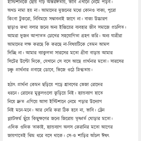
ইস্টিশানকে ছোঁয় গাঢ় অন্তরঙ্গতায়, ভাবি এখানে নেমে পড়ব।
অথচ নামা হয় না। আমাদের দুজনের মধ্যে কোনও বাক্য, পুরো
কিংবা টুকরো, নিবিময়ে সম্ভাবনাই জাগে না। বাক্য উচ্চারণ
ছাড়াও কথা বলার জন্যে অন্য ইন্দ্রিয়ের ব্যবহার জীব সমাজে প্রচলিত।
আমরা দুজন আপাতত চোখের সহযোগিতা গ্রহণ করি। অন্য যাত্রীরা
আমাদের লক্ষ করছে কি করছে না-বিষয়টিকে তেমন আমল
দিচ্ছি না। আমার ব্যাকুলতা সারসের মতো গ্রীবা বাড়ায় আমার
সিটের উল্টো দিকে, যেখানে সে বসে আছে প্রার্থনার মতো। সারসের
চঞ্চু প্রার্থনার প্রবাহে ডোবে, ভিজে ওঠে স্নিগ্ধতায়।
হঠাৎ প্রার্থনা কেমন ছড়িয়ে পড়ে শ্রাবণের ভেজা রোদের
ধরনে। রোদের মুকুলগুলো কুড়িয়ে নিই। হ্যান্ডব্যাগ হাতে
নিয়ে দ্রুত এগিয়ে আসা ইস্টিশানে নেমে পড়ার উদ্যোগ
নিই মনে-মনে। আর দেরি করা ঠিক হবে না, ভাবি। ট্রেন
প্ল্যাটফর্ম ছুঁয়ে কিছুক্ষণের জন্যে জিরোয় তৃষ্ণার্ত ঘোড়ার মতো।
এদিক ওদিক তাকাই, হ্যান্ডব্যাগ অলস কেরানির মতো আগের
জায়গাতেই ঝিম ধরে বসে থাকে। সে-ও শাড়ির আঁচল ঈষৎ