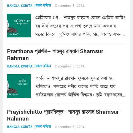
December 5, 2023
BANGLA KOBITA | বাংলা কবিতা
প্রেমিকের গুণ – শামসুর রাহমান কেমন প্রেমিক আমি?
বহু দীর্ঘ বছরের পর এ প্রশ্ন তুলছে মাখা অন্ধকার
মনের বিবরে। তুমিও আমার প্রতি, হায়, তারাও এমন
ক’রে আজকাল মাঝে-মাঝে, মনে হয়, প্রশ্নের উত্তর
Prarthona প্রার্থনা– শামসুর রাহমান Shamsur
একান্ত জরুরি- নইলে একটি দেয়াল নিমেষেই ভীষণ
Rahman
দাঁড়িয়ে...
Read more
December 5, 2023
BANGLA KOBITA | বাংলা কবিতা
প্রার্থনা – শামসুর রাহমান ফুলকে সুন্দর বলা হয়,
পাখিকেও, নক্ষত্রের নদীর রূপের খ্যাতি আছে যার
পর্বতমালার সৌন্দর্য কীর্তিত বিশ্বময়। তুমি বস্তুজগতের
অন্তর্গত, প্রকৃতির ঘনিষ্ঠ প্রতিবেশিনী, কিন্তু তোমার এবং
Prayishchitto প্রায়শ্চিত্ত– শামসুর রাহমান Shamsur
তার সুষমায় পার্থক্য অনেক। তোমাকে সুন্দরী বলা চলে,
Rahman
অন্তত আমি তো তাই...
Read more
December 5, 2023
BANGLA KOBITA | বাংলা কবিতা