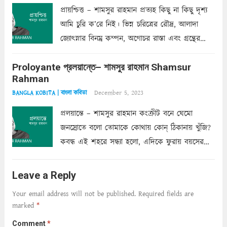
প্রায়শ্চিত্ত – শামসুর রাহমান প্রত্যহ কিছু না কিছু দৃশ্য
আমি চুরি ক’রে নিই। ভিন্ন চরিত্রের রৌদ্র, আলাদা
জ্যোৎস্নার বিনম্র কম্পন, অগোচর রাস্তা এবং গ্রন্থের
অত্যন্ত রহস্যময় লিপি চুরি করে নিই; সিঁড়ির আড়ালে
Proloyante প্রলয়ান্তে– শামসুর রাহমান Shamsur
ছায়াচ্ছন্ন মোহন মিথুন মূর্তি, লোপামুদ্রা ভীষণ বিব্রত
Rahman
শাড়ির...
Read more
December 5, 2023
BANGLA KOBITA | বাংলা কবিতা
প্রলয়ান্তে – শামসুর রাহমান কংক্রীট বনে ঘেমো
জনস্রোতে বলো তোমাকে কোথায় কোন্‌ ঠিকানায় খুঁজি?
কবন্ধ এই শহরে সন্ধ্যা হলো, এদিকে ফুরায় বয়সের
ক্ষীণ পুঁজি। সেই কবে থেকে চলেছে অন্বেষণ। ক্লান্তি
আমার শরীরে সখ্য গড়ে, তোমার গহন ঊর্মিল যৌবন
Leave a Reply
আনে আশ্বন...
Read more
Your email address will not be published.
Required fields are
marked
*
Comment
*