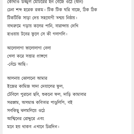
কোথাও উজ্জ্বল মোটরের হর্ন বেজে ওঠে (শুনি)
চেনা শব্দ হরেক রকম। টিক টিক ঘরি বাজে, ঠিক ঠিক
টিকটিকি সাড়া দেয় সহযোগী তন্ময় নিষ্ঠায়।
বাথরুমে গড়ায় কলের পানি, বারান্দায় দেখি
হাওয়ায় টবের ফুলে সে কী গলাগলি।
আলোলাগা ভালোলাগা বেলা
খেলা করে সত্তার প্রাঙ্গণে
-বেঁচে আছি।
আলনায় ঝোলানো আমার
ইজের কামিজ সাদা দেয়ালের ফুল,
টেবিলে পুরানো ছবি, শুকনো ফল, দাড়ি কামাবার
সরঞ্জাম, অসমাপ্ত কবিতার পাণ্ডুলিপি, বই
সবকিছু ঝলমলিয়ে ওঠে
আশ্বিনের রোদ্দুরে এবং
মনে হয় থাকব এখানে চিরদিন।