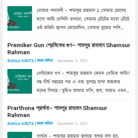
প্রেমের পদাবলী – শামসুর রাহমান ১ তোমার চোখের
মতো আমি দেখিনি কখনো, তোমার ঠোঁটের মতো ঠোঁটে
ওষ্ঠ করিনি স্থাপন কোনোদিন, তোমার বুকের পাখি
একদা ধ্বনিত এ জীবনে। তোমার চুলের মতো চুল
Premiker Gun প্রেমিকের গুণ– শামসুর রাহমান Shamsur
কোথাও কি এরকম ছায়া দেয় ক্লান্তির প্রহরে? মুছে
Rahman
ফেলে...
Read more
December 5, 2023
BANGLA KOBITA | বাংলা কবিতা
প্রেমিকের গুণ – শামসুর রাহমান কেমন প্রেমিক আমি?
বহু দীর্ঘ বছরের পর এ প্রশ্ন তুলছে মাখা অন্ধকার
মনের বিবরে। তুমিও আমার প্রতি, হায়, তারাও এমন
ক’রে আজকাল মাঝে-মাঝে, মনে হয়, প্রশ্নের উত্তর
Prarthona প্রার্থনা– শামসুর রাহমান Shamsur
একান্ত জরুরি- নইলে একটি দেয়াল নিমেষেই ভীষণ
Rahman
দাঁড়িয়ে...
Read more
December 5, 2023
BANGLA KOBITA | বাংলা কবিতা
প্রার্থনা – শামসুর রাহমান ফুলকে সুন্দর বলা হয়,