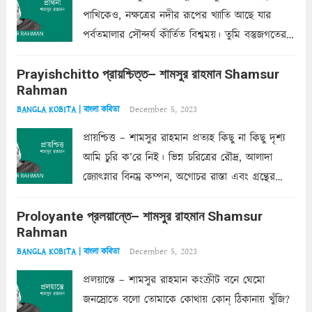
পাখিকেও, নক্ষত্রের নদীর রূপের খ্যাতি আছে যার
পর্বতমালার সৌন্দর্য কীর্তিত বিশ্বময়। তুমি বস্তুজগতের
অন্তর্গত, প্রকৃতির ঘনিষ্ঠ প্রতিবেশিনী, কিন্তু তোমার এবং
Prayishchitto প্রায়শ্চিত্ত– শামসুর রাহমান Shamsur
তার সুষমায় পার্থক্য অনেক। তোমাকে সুন্দরী বলা চলে,
Rahman
অন্তত আমি তো তাই...
Read more
December 5, 2023
BANGLA KOBITA | বাংলা কবিতা
প্রায়শ্চিত্ত – শামসুর রাহমান প্রত্যহ কিছু না কিছু দৃশ্য
আমি চুরি ক’রে নিই। ভিন্ন চরিত্রের রৌদ্র, আলাদা
জ্যোৎস্নার বিনম্র কম্পন, অগোচর রাস্তা এবং গ্রন্থের
অত্যন্ত রহস্যময় লিপি চুরি করে নিই; সিঁড়ির আড়ালে
Proloyante প্রলয়ান্তে– শামসুর রাহমান Shamsur
ছায়াচ্ছন্ন মোহন মিথুন মূর্তি, লোপামুদ্রা ভীষণ বিব্রত
Rahman
শাড়ির...
Read more
December 5, 2023
BANGLA KOBITA | বাংলা কবিতা
প্রলয়ান্তে – শামসুর রাহমান কংক্রীট বনে ঘেমো
জনস্রোতে বলো তোমাকে কোথায় কোন্‌ ঠিকানায় খুঁজি?