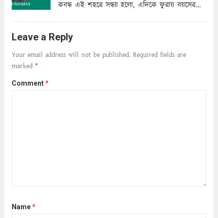
কবন্ধ এই শহরে সন্ধ্যা হলো, এদিকে ফুরায় বয়সের
ক্ষীণ পুঁজি। সেই কবে থেকে চলেছে অন্বেষণ। ক্লান্তি
আমার শরীরে সখ্য গড়ে, তোমার গহন ঊর্মিল যৌবন
Leave a Reply
আনে আশ্বন...
Read more
Your email address will not be published.
Required fields are
marked
*
Comment
*
Name
*