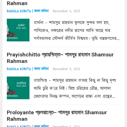
Rahman
দাঁড়িয়ে...
Read more
December 5, 2023
BANGLA KOBITA | বাংলা কবিতা
প্রার্থনা – শামসুর রাহমান ফুলকে সুন্দর বলা হয়,
পাখিকেও, নক্ষত্রের নদীর রূপের খ্যাতি আছে যার
পর্বতমালার সৌন্দর্য কীর্তিত বিশ্বময়। তুমি বস্তুজগতের
অন্তর্গত, প্রকৃতির ঘনিষ্ঠ প্রতিবেশিনী, কিন্তু তোমার এবং
Prayishchitto প্রায়শ্চিত্ত– শামসুর রাহমান Shamsur
তার সুষমায় পার্থক্য অনেক। তোমাকে সুন্দরী বলা চলে,
Rahman
অন্তত আমি তো তাই...
Read more
December 5, 2023
BANGLA KOBITA | বাংলা কবিতা
প্রায়শ্চিত্ত – শামসুর রাহমান প্রত্যহ কিছু না কিছু দৃশ্য
আমি চুরি ক’রে নিই। ভিন্ন চরিত্রের রৌদ্র, আলাদা
জ্যোৎস্নার বিনম্র কম্পন, অগোচর রাস্তা এবং গ্রন্থের
অত্যন্ত রহস্যময় লিপি চুরি করে নিই; সিঁড়ির আড়ালে
Proloyante প্রলয়ান্তে– শামসুর রাহমান Shamsur
ছায়াচ্ছন্ন মোহন মিথুন মূর্তি, লোপামুদ্রা ভীষণ বিব্রত
Rahman
শাড়ির...
Read more
December 5, 2023
BANGLA KOBITA | বাংলা কবিতা