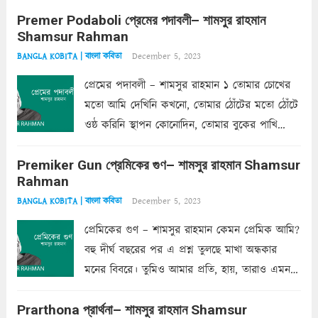
Premer Podaboli প্রেমের পদাবলী– শামসুর রাহমান
Shamsur Rahman
December 5, 2023
BANGLA KOBITA | বাংলা কবিতা
প্রেমের পদাবলী – শামসুর রাহমান ১ তোমার চোখের
মতো আমি দেখিনি কখনো, তোমার ঠোঁটের মতো ঠোঁটে
ওষ্ঠ করিনি স্থাপন কোনোদিন, তোমার বুকের পাখি
একদা ধ্বনিত এ জীবনে। তোমার চুলের মতো চুল
Premiker Gun প্রেমিকের গুণ– শামসুর রাহমান Shamsur
কোথাও কি এরকম ছায়া দেয় ক্লান্তির প্রহরে? মুছে
Rahman
ফেলে...
Read more
December 5, 2023
BANGLA KOBITA | বাংলা কবিতা
প্রেমিকের গুণ – শামসুর রাহমান কেমন প্রেমিক আমি?
বহু দীর্ঘ বছরের পর এ প্রশ্ন তুলছে মাখা অন্ধকার
মনের বিবরে। তুমিও আমার প্রতি, হায়, তারাও এমন
ক’রে আজকাল মাঝে-মাঝে, মনে হয়, প্রশ্নের উত্তর
Prarthona প্রার্থনা– শামসুর রাহমান Shamsur
একান্ত জরুরি- নইলে একটি দেয়াল নিমেষেই ভীষণ