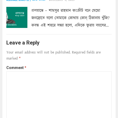
প্রলয়ান্তে – শামসুর রাহমান কংক্রীট বনে ঘেমো
জনস্রোতে বলো তোমাকে কোথায় কোন্‌ ঠিকানায় খুঁজি?
কবন্ধ এই শহরে সন্ধ্যা হলো, এদিকে ফুরায় বয়সের
ক্ষীণ পুঁজি। সেই কবে থেকে চলেছে অন্বেষণ। ক্লান্তি
আমার শরীরে সখ্য গড়ে, তোমার গহন ঊর্মিল যৌবন
Leave a Reply
আনে আশ্বন...
Read more
Your email address will not be published.
Required fields are
marked
*
Comment
*