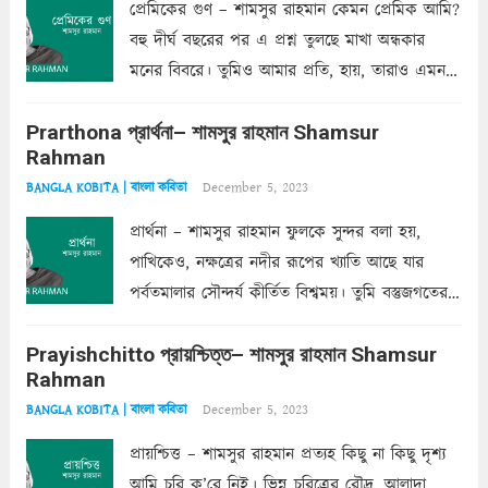
প্রেমিকের গুণ – শামসুর রাহমান কেমন প্রেমিক আমি?
বহু দীর্ঘ বছরের পর এ প্রশ্ন তুলছে মাখা অন্ধকার
মনের বিবরে। তুমিও আমার প্রতি, হায়, তারাও এমন
ক’রে আজকাল মাঝে-মাঝে, মনে হয়, প্রশ্নের উত্তর
Prarthona প্রার্থনা– শামসুর রাহমান Shamsur
একান্ত জরুরি- নইলে একটি দেয়াল নিমেষেই ভীষণ
Rahman
দাঁড়িয়ে...
Read more
December 5, 2023
BANGLA KOBITA | বাংলা কবিতা
প্রার্থনা – শামসুর রাহমান ফুলকে সুন্দর বলা হয়,
পাখিকেও, নক্ষত্রের নদীর রূপের খ্যাতি আছে যার
পর্বতমালার সৌন্দর্য কীর্তিত বিশ্বময়। তুমি বস্তুজগতের
অন্তর্গত, প্রকৃতির ঘনিষ্ঠ প্রতিবেশিনী, কিন্তু তোমার এবং
Prayishchitto প্রায়শ্চিত্ত– শামসুর রাহমান Shamsur
তার সুষমায় পার্থক্য অনেক। তোমাকে সুন্দরী বলা চলে,
Rahman
অন্তত আমি তো তাই...
Read more
December 5, 2023
BANGLA KOBITA | বাংলা কবিতা
প্রায়শ্চিত্ত – শামসুর রাহমান প্রত্যহ কিছু না কিছু দৃশ্য
আমি চুরি ক’রে নিই। ভিন্ন চরিত্রের রৌদ্র, আলাদা