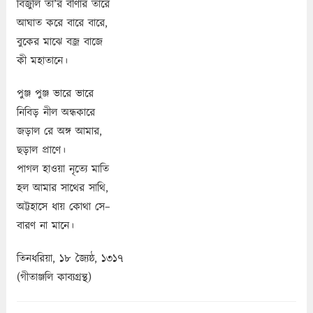
বিজুলি তা’র বীণার তারে
আঘাত করে বারে বারে,
বুকের মাঝে বজ্র বাজে
কী মহাতানে।
পুঞ্জ পুঞ্জ ভারে ভারে
নিবিড় নীল অন্ধকারে
জড়াল রে অঙ্গ আমার,
ছড়াল প্রাণে।
পাগল হাওয়া নৃত্যে মাতি
হল আমার সাথের সাথি,
অট্টহাসে ধায় কোথা সে–
বারণ না মানে।
তিনধরিয়া, ১৮ জ্যৈষ্ঠ, ১৩১৭
(গীতাঞ্জলি কাব্যগ্রন্থ)