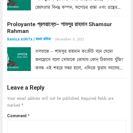
জ্যোৎস্নার বিনম্র কম্পন, অগোচর রাস্তা এবং গ্রন্থের
অত্যন্ত রহস্যময় লিপি চুরি করে নিই; সিঁড়ির আড়ালে
Proloyante প্রলয়ান্তে– শামসুর রাহমান Shamsur
ছায়াচ্ছন্ন মোহন মিথুন মূর্তি, লোপামুদ্রা ভীষণ বিব্রত
Rahman
শাড়ির...
Read more
December 5, 2023
BANGLA KOBITA | বাংলা কবিতা
প্রলয়ান্তে – শামসুর রাহমান কংক্রীট বনে ঘেমো
জনস্রোতে বলো তোমাকে কোথায় কোন্‌ ঠিকানায় খুঁজি?
কবন্ধ এই শহরে সন্ধ্যা হলো, এদিকে ফুরায় বয়সের
ক্ষীণ পুঁজি। সেই কবে থেকে চলেছে অন্বেষণ। ক্লান্তি
আমার শরীরে সখ্য গড়ে, তোমার গহন ঊর্মিল যৌবন
Leave a Reply
আনে আশ্বন...
Read more
Your email address will not be published.
Required fields are
marked
*
Comment
*