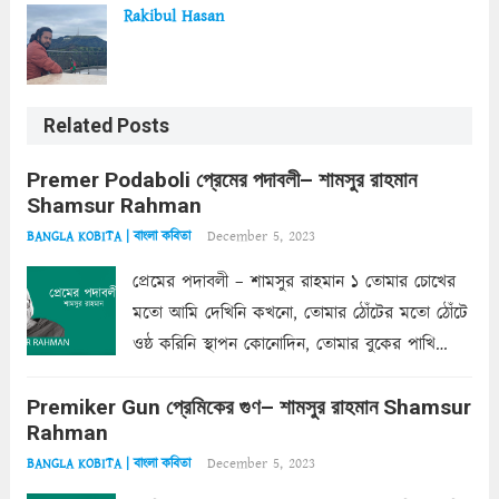
Rakibul Hasan
Related Posts
Premer Podaboli প্রেমের পদাবলী– শামসুর রাহমান
Shamsur Rahman
December 5, 2023
BANGLA KOBITA | বাংলা কবিতা
প্রেমের পদাবলী – শামসুর রাহমান ১ তোমার চোখের
মতো আমি দেখিনি কখনো, তোমার ঠোঁটের মতো ঠোঁটে
ওষ্ঠ করিনি স্থাপন কোনোদিন, তোমার বুকের পাখি
একদা ধ্বনিত এ জীবনে। তোমার চুলের মতো চুল
Premiker Gun প্রেমিকের গুণ– শামসুর রাহমান Shamsur
কোথাও কি এরকম ছায়া দেয় ক্লান্তির প্রহরে? মুছে
Rahman
ফেলে...
Read more
December 5, 2023
BANGLA KOBITA | বাংলা কবিতা