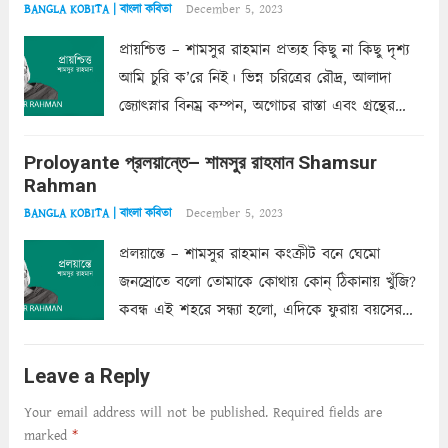
December 5, 2023
BANGLA KOBITA | বাংলা কবিতা
প্রায়শ্চিত্ত – শামসুর রাহমান প্রত্যহ কিছু না কিছু দৃশ্য
আমি চুরি ক’রে নিই। ভিন্ন চরিত্রের রৌদ্র, আলাদা
জ্যোৎস্নার বিনম্র কম্পন, অগোচর রাস্তা এবং গ্রন্থের
অত্যন্ত রহস্যময় লিপি চুরি করে নিই; সিঁড়ির আড়ালে
Proloyante প্রলয়ান্তে– শামসুর রাহমান Shamsur
ছায়াচ্ছন্ন মোহন মিথুন মূর্তি, লোপামুদ্রা ভীষণ বিব্রত
Rahman
শাড়ির...
Read more
December 5, 2023
BANGLA KOBITA | বাংলা কবিতা
প্রলয়ান্তে – শামসুর রাহমান কংক্রীট বনে ঘেমো
জনস্রোতে বলো তোমাকে কোথায় কোন্‌ ঠিকানায় খুঁজি?
কবন্ধ এই শহরে সন্ধ্যা হলো, এদিকে ফুরায় বয়সের
ক্ষীণ পুঁজি। সেই কবে থেকে চলেছে অন্বেষণ। ক্লান্তি
আমার শরীরে সখ্য গড়ে, তোমার গহন ঊর্মিল যৌবন
Leave a Reply
আনে আশ্বন...
Read more
Your email address will not be published.
Required fields are
marked
*