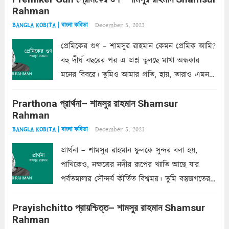
Rahman
ফেলে...
Read more
December 5, 2023
BANGLA KOBITA | বাংলা কবিতা
প্রেমিকের গুণ – শামসুর রাহমান কেমন প্রেমিক আমি?
বহু দীর্ঘ বছরের পর এ প্রশ্ন তুলছে মাখা অন্ধকার
মনের বিবরে। তুমিও আমার প্রতি, হায়, তারাও এমন
ক’রে আজকাল মাঝে-মাঝে, মনে হয়, প্রশ্নের উত্তর
Prarthona প্রার্থনা– শামসুর রাহমান Shamsur
একান্ত জরুরি- নইলে একটি দেয়াল নিমেষেই ভীষণ
Rahman
দাঁড়িয়ে...
Read more
December 5, 2023
BANGLA KOBITA | বাংলা কবিতা
প্রার্থনা – শামসুর রাহমান ফুলকে সুন্দর বলা হয়,
পাখিকেও, নক্ষত্রের নদীর রূপের খ্যাতি আছে যার
পর্বতমালার সৌন্দর্য কীর্তিত বিশ্বময়। তুমি বস্তুজগতের
অন্তর্গত, প্রকৃতির ঘনিষ্ঠ প্রতিবেশিনী, কিন্তু তোমার এবং
Prayishchitto প্রায়শ্চিত্ত– শামসুর রাহমান Shamsur
তার সুষমায় পার্থক্য অনেক। তোমাকে সুন্দরী বলা চলে,
Rahman
অন্তত আমি তো তাই...
Read more