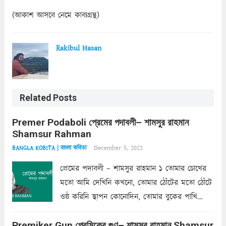
(আকাশ আসবে নেমে কাব্যগ্রন্থ)
Rakibul Hasan
Related Posts
Premer Podaboli প্রেমের পদাবলী– শামসুর রাহমান
Shamsur Rahman
December 5, 2023
BANGLA KOBITA | বাংলা কবিতা
প্রেমের পদাবলী – শামসুর রাহমান ১ তোমার চোখের
মতো আমি দেখিনি কখনো, তোমার ঠোঁটের মতো ঠোঁটে
ওষ্ঠ করিনি স্থাপন কোনোদিন, তোমার বুকের পাখি
একদা ধ্বনিত এ জীবনে। তোমার চুলের মতো চুল
Premiker Gun প্রেমিকের গুণ– শামসুর রাহমান Shamsur
কোথাও কি এরকম ছায়া দেয় ক্লান্তির প্রহরে? মুছে