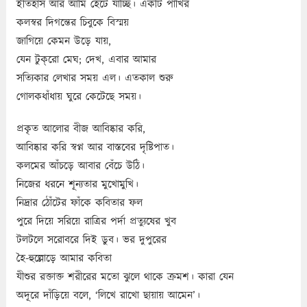
ইতিহাস আর আমি হেঁটে যাচ্ছি। একটি পাখির
কলস্বর দিগন্তের চিবুকে বিস্ময়
জাগিয়ে কেমন উড়ে যায়,
যেন টুক্‌রো মেঘ; দেখ, এবার আমার
সত্যিকার লেখার সময় এল। এতকাল শুরু
গোলকধাঁধায় ঘুরে কেটেছে সময়।
প্রকৃত আলোর বীজ আবিষ্কার করি,
আবিষ্কার করি স্বপ্ন আর বাস্তবের দৃষ্টিপাত।
কলমের আঁচড়ে আবার বেঁচে উঠি।
নিজের ধরনে শূন্যতার মুখোমুখি।
নিদ্রার ঠোঁটের ফাঁকে কবিতার ফল
পুরে দিয়ে সরিয়ে রাত্রির পর্দা প্রত্যুষের খুব
টলটলে সরোবরে দিই ডুব। ভর দুপুরের
হৈ-হুল্লোড়ে আমার কবিতা
যীশুর রক্তাক্ত শরীরের মতো ঝুলে থাকে ক্রমশ। কারা যেন
অদূরে দাঁড়িয়ে বলে, ‘লিখে রাখো ছায়ায় আমেন’।