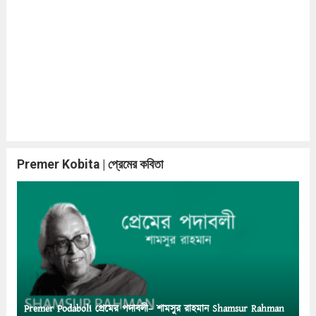
Premer Kobita | প্রেমের কবিতা
Premer Podaboli প্রেমের পদাবলী– শামসুর রাহমান Shamsur Rahman