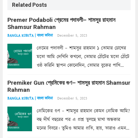
Related Posts
Premer Podaboli প্রেমের পদাবলী– শামসুর রাহমান
Shamsur Rahman
December 5, 2023
BANGLA KOBITA | বাংলা কবিতা
প্রেমের পদাবলী – শামসুর রাহমান ১ তোমার চোখের
মতো আমি দেখিনি কখনো, তোমার ঠোঁটের মতো ঠোঁটে
ওষ্ঠ করিনি স্থাপন কোনোদিন, তোমার বুকের পাখি
একদা ধ্বনিত এ জীবনে। তোমার চুলের মতো চুল
Premiker Gun প্রেমিকের গুণ– শামসুর রাহমান Shamsur
কোথাও কি এরকম ছায়া দেয় ক্লান্তির প্রহরে? মুছে
Rahman
ফেলে...
Read more
December 5, 2023
BANGLA KOBITA | বাংলা কবিতা
প্রেমিকের গুণ – শামসুর রাহমান কেমন প্রেমিক আমি?
বহু দীর্ঘ বছরের পর এ প্রশ্ন তুলছে মাখা অন্ধকার
মনের বিবরে। তুমিও আমার প্রতি, হায়, তারাও এমন
ক’রে আজকাল মাঝে-মাঝে, মনে হয়, প্রশ্নের উত্তর