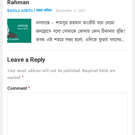
Rahman
শাড়ির...
Read more
December 5, 2023
BANGLA KOBITA | বাংলা কবিতা
প্রলয়ান্তে – শামসুর রাহমান কংক্রীট বনে ঘেমো
জনস্রোতে বলো তোমাকে কোথায় কোন্‌ ঠিকানায় খুঁজি?
কবন্ধ এই শহরে সন্ধ্যা হলো, এদিকে ফুরায় বয়সের
ক্ষীণ পুঁজি। সেই কবে থেকে চলেছে অন্বেষণ। ক্লান্তি
আমার শরীরে সখ্য গড়ে, তোমার গহন ঊর্মিল যৌবন
Leave a Reply
আনে আশ্বন...
Read more
Your email address will not be published.
Required fields are
marked
*
Comment
*