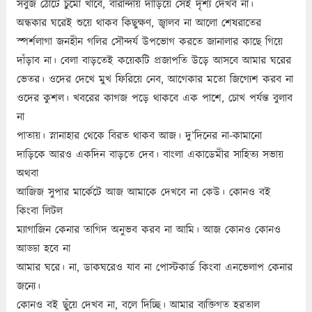
সবুজ ঠোঁটে চুমো খাবে, বারান্দায় দাঁড়িয়ে সেই দৃশ্য দেখব না।
অন্ধকার ঘরেই শুয়ে থাকব কিছুক্ষণ, জ্বালব না আলো শেষরাতের
স্পর্শলাগা জনহীন গলির সৌন্দর্য উপভোগ করতে জানালার কাছে গিয়ে
দাঁড়াব না। বেলা বাড়তেই কয়েকটি প্রজাপতি উড়ে আসবে আমার ঘরের
ভেতর। ওদের দেখে মুখ ফিরিয়ে নেব, আগেকার মতো জিগ্যেশ করব না
ওদের কুশল। খবরের কাগজ পড়ে থাকবে এক পাশে, চোখ পর্যন্ত বুলাব
না
পাতায়। স্নানাহার থেকে বিরত থাকব আজ। দু’দিনের না-কামানো
দাড়িকে আরও একদিন বাড়তে দেব। বাংলা একাডেমীর সাহিত্য সভায়
অথবা
আজিজ সুপার মার্কেটে আজ আমাকে দেখবে না কেউ। কোনও বই
কিংবা লিটল
ম্যাগাজিন কেনার তাগিদ অনুভব করব না আমি। আজ কোনও কোনও
আড্ডা হবে না
আমার ঘরে। না, ডাকঘরেও যাব না পোস্টকার্ড কিংবা এনভেলাপ কেনার
জন্যে।
কোনও বই ছুঁয়ে দেখব না, বলে দিচ্ছি। আমার ব্যক্তিগত হরতাল