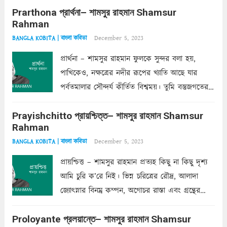
Prarthona প্রার্থনা– শামসুর রাহমান Shamsur
একান্ত জরুরি- নইলে একটি দেয়াল নিমেষেই ভীষণ
Rahman
দাঁড়িয়ে...
Read more
December 5, 2023
BANGLA KOBITA | বাংলা কবিতা
প্রার্থনা – শামসুর রাহমান ফুলকে সুন্দর বলা হয়,
পাখিকেও, নক্ষত্রের নদীর রূপের খ্যাতি আছে যার
পর্বতমালার সৌন্দর্য কীর্তিত বিশ্বময়। তুমি বস্তুজগতের
অন্তর্গত, প্রকৃতির ঘনিষ্ঠ প্রতিবেশিনী, কিন্তু তোমার এবং
Prayishchitto প্রায়শ্চিত্ত– শামসুর রাহমান Shamsur
তার সুষমায় পার্থক্য অনেক। তোমাকে সুন্দরী বলা চলে,
Rahman
অন্তত আমি তো তাই...
Read more
December 5, 2023
BANGLA KOBITA | বাংলা কবিতা
প্রায়শ্চিত্ত – শামসুর রাহমান প্রত্যহ কিছু না কিছু দৃশ্য
আমি চুরি ক’রে নিই। ভিন্ন চরিত্রের রৌদ্র, আলাদা
জ্যোৎস্নার বিনম্র কম্পন, অগোচর রাস্তা এবং গ্রন্থের
অত্যন্ত রহস্যময় লিপি চুরি করে নিই; সিঁড়ির আড়ালে
Proloyante প্রলয়ান্তে– শামসুর রাহমান Shamsur
ছায়াচ্ছন্ন মোহন মিথুন মূর্তি, লোপামুদ্রা ভীষণ বিব্রত