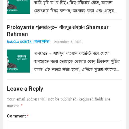
আমি চুরি ক’রে নিই। ভিন্ন চরিত্রের রৌদ্র, আলাদা
জ্যোৎস্নার বিনম্র কম্পন, অগোচর রাস্তা এবং গ্রন্থের
অত্যন্ত রহস্যময় লিপি চুরি করে নিই; সিঁড়ির আড়ালে
Proloyante প্রলয়ান্তে– শামসুর রাহমান Shamsur
ছায়াচ্ছন্ন মোহন মিথুন মূর্তি, লোপামুদ্রা ভীষণ বিব্রত
Rahman
শাড়ির...
Read more
December 5, 2023
BANGLA KOBITA | বাংলা কবিতা
প্রলয়ান্তে – শামসুর রাহমান কংক্রীট বনে ঘেমো
জনস্রোতে বলো তোমাকে কোথায় কোন্‌ ঠিকানায় খুঁজি?
কবন্ধ এই শহরে সন্ধ্যা হলো, এদিকে ফুরায় বয়সের
ক্ষীণ পুঁজি। সেই কবে থেকে চলেছে অন্বেষণ। ক্লান্তি
আমার শরীরে সখ্য গড়ে, তোমার গহন ঊর্মিল যৌবন
Leave a Reply
আনে আশ্বন...
Read more
Your email address will not be published.
Required fields are
marked
*
Comment
*