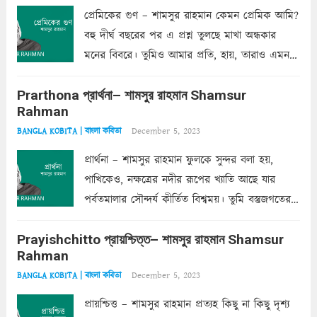
প্রেমিকের গুণ – শামসুর রাহমান কেমন প্রেমিক আমি?
বহু দীর্ঘ বছরের পর এ প্রশ্ন তুলছে মাখা অন্ধকার
মনের বিবরে। তুমিও আমার প্রতি, হায়, তারাও এমন
ক’রে আজকাল মাঝে-মাঝে, মনে হয়, প্রশ্নের উত্তর
Prarthona প্রার্থনা– শামসুর রাহমান Shamsur
একান্ত জরুরি- নইলে একটি দেয়াল নিমেষেই ভীষণ
Rahman
দাঁড়িয়ে...
Read more
December 5, 2023
BANGLA KOBITA | বাংলা কবিতা
প্রার্থনা – শামসুর রাহমান ফুলকে সুন্দর বলা হয়,
পাখিকেও, নক্ষত্রের নদীর রূপের খ্যাতি আছে যার
পর্বতমালার সৌন্দর্য কীর্তিত বিশ্বময়। তুমি বস্তুজগতের
অন্তর্গত, প্রকৃতির ঘনিষ্ঠ প্রতিবেশিনী, কিন্তু তোমার এবং
Prayishchitto প্রায়শ্চিত্ত– শামসুর রাহমান Shamsur
তার সুষমায় পার্থক্য অনেক। তোমাকে সুন্দরী বলা চলে,
Rahman
অন্তত আমি তো তাই...
Read more
December 5, 2023
BANGLA KOBITA | বাংলা কবিতা
প্রায়শ্চিত্ত – শামসুর রাহমান প্রত্যহ কিছু না কিছু দৃশ্য