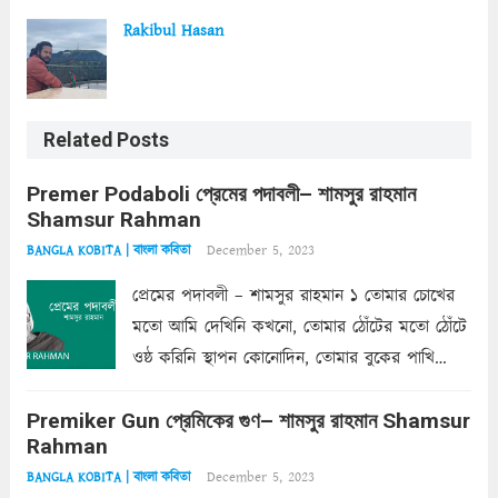
Rakibul Hasan
Related Posts
Premer Podaboli প্রেমের পদাবলী– শামসুর রাহমান
Shamsur Rahman
December 5, 2023
BANGLA KOBITA | বাংলা কবিতা
প্রেমের পদাবলী – শামসুর রাহমান ১ তোমার চোখের
মতো আমি দেখিনি কখনো, তোমার ঠোঁটের মতো ঠোঁটে
ওষ্ঠ করিনি স্থাপন কোনোদিন, তোমার বুকের পাখি
একদা ধ্বনিত এ জীবনে। তোমার চুলের মতো চুল
Premiker Gun প্রেমিকের গুণ– শামসুর রাহমান Shamsur
কোথাও কি এরকম ছায়া দেয় ক্লান্তির প্রহরে? মুছে
Rahman
ফেলে...
Read more
December 5, 2023
BANGLA KOBITA | বাংলা কবিতা