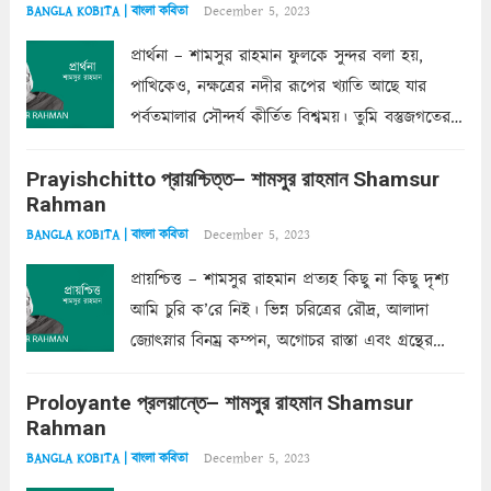
December 5, 2023
BANGLA KOBITA | বাংলা কবিতা
প্রার্থনা – শামসুর রাহমান ফুলকে সুন্দর বলা হয়,
পাখিকেও, নক্ষত্রের নদীর রূপের খ্যাতি আছে যার
পর্বতমালার সৌন্দর্য কীর্তিত বিশ্বময়। তুমি বস্তুজগতের
অন্তর্গত, প্রকৃতির ঘনিষ্ঠ প্রতিবেশিনী, কিন্তু তোমার এবং
Prayishchitto প্রায়শ্চিত্ত– শামসুর রাহমান Shamsur
তার সুষমায় পার্থক্য অনেক। তোমাকে সুন্দরী বলা চলে,
Rahman
অন্তত আমি তো তাই...
Read more
December 5, 2023
BANGLA KOBITA | বাংলা কবিতা
প্রায়শ্চিত্ত – শামসুর রাহমান প্রত্যহ কিছু না কিছু দৃশ্য
আমি চুরি ক’রে নিই। ভিন্ন চরিত্রের রৌদ্র, আলাদা
জ্যোৎস্নার বিনম্র কম্পন, অগোচর রাস্তা এবং গ্রন্থের
অত্যন্ত রহস্যময় লিপি চুরি করে নিই; সিঁড়ির আড়ালে
Proloyante প্রলয়ান্তে– শামসুর রাহমান Shamsur
ছায়াচ্ছন্ন মোহন মিথুন মূর্তি, লোপামুদ্রা ভীষণ বিব্রত
Rahman
শাড়ির...
Read more
December 5, 2023
BANGLA KOBITA | বাংলা কবিতা