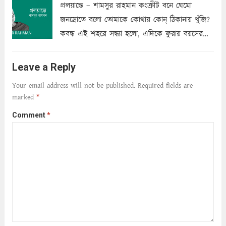
প্রলয়ান্তে – শামসুর রাহমান কংক্রীট বনে ঘেমো
জনস্রোতে বলো তোমাকে কোথায় কোন্‌ ঠিকানায় খুঁজি?
কবন্ধ এই শহরে সন্ধ্যা হলো, এদিকে ফুরায় বয়সের
ক্ষীণ পুঁজি। সেই কবে থেকে চলেছে অন্বেষণ। ক্লান্তি
আমার শরীরে সখ্য গড়ে, তোমার গহন ঊর্মিল যৌবন
Leave a Reply
আনে আশ্বন...
Read more
Your email address will not be published.
Required fields are
marked
*
Comment
*