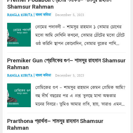
Shamsur Rahman
December 5, 2023
BANGLA KOBITA | বাংলা কবিতা
প্রেমের পদাবলী – শামসুর রাহমান ১ তোমার চোখের
মতো আমি দেখিনি কখনো, তোমার ঠোঁটের মতো ঠোঁটে
ওষ্ঠ করিনি স্থাপন কোনোদিন, তোমার বুকের পাখি
একদা ধ্বনিত এ জীবনে। তোমার চুলের মতো চুল
Premiker Gun প্রেমিকের গুণ– শামসুর রাহমান Shamsur
কোথাও কি এরকম ছায়া দেয় ক্লান্তির প্রহরে? মুছে
Rahman
ফেলে...
Read more
December 5, 2023
BANGLA KOBITA | বাংলা কবিতা
প্রেমিকের গুণ – শামসুর রাহমান কেমন প্রেমিক আমি?
বহু দীর্ঘ বছরের পর এ প্রশ্ন তুলছে মাখা অন্ধকার
মনের বিবরে। তুমিও আমার প্রতি, হায়, তারাও এমন
ক’রে আজকাল মাঝে-মাঝে, মনে হয়, প্রশ্নের উত্তর
Prarthona প্রার্থনা– শামসুর রাহমান Shamsur
একান্ত জরুরি- নইলে একটি দেয়াল নিমেষেই ভীষণ
Rahman
দাঁড়িয়ে...
Read more