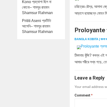
Kono প্রত্যাশা ছিল না
চরিত্রের রৌদ্র, আলাদা জ্য
কোনো– শামসুর রাহমান
Shamsur Rahman
আড়ালে ছায়াচ্ছন্ন মোহন মিথু
Prititi Aseni প্রতীতি
আসেনি– শামসুর রাহমান
Proloyante প
Shamsur Rahman
BANGLA KOBITA | বাংলা ক
ঠিকানায় খুঁজি? কবন্ধ এই 
আমার শরীরে সখ্য গড়ে, ত
Leave a Reply
Your email address wi
Comment
*