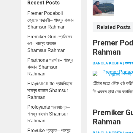
Recent Posts
Premer Podaboli
প্রেমের পদাবলী– শামসুর রাহমান
Shamsur Rahman
Related Posts
Premiker Gun প্রেমিকের
Premer Podab
গুণ– শামসুর রাহমান
Rahman
Shamsur Rahman
Prarthona প্রার্থনা– শামসুর
BANGLA KOBITA | বাংলা ক
রাহমান Shamsur
Rahman
ঠোঁটের মতো ঠোঁটে ওষ্ঠ ক
Prayishchitto প্রায়শ্চিত্ত–
শামসুর রাহমান Shamsur
কি এরকম ছায়া দেয় ক্লান্ত
Rahman
Proloyante প্রলয়ান্তে–
Premiker Gun
শামসুর রাহমান Shamsur
Rahman
Rahman
Provuke প্রভুকে– শামসুর