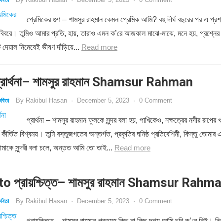
বিতা
প্রেমিকের গুণ – শামসুর রাহমান কেমন প্রেমিক আমি? বহু দীর্ঘ বছরের পর এ প্রশ
 বিবরে। তুমিও আমার প্রতি, হায়, তারাও এমন ক’রে আজকাল মাঝে-মাঝে, মনে হয়, প্রশ্নের
 দেয়াল নিমেষেই ভীষণ দাঁড়িয়ে...
Read more
রার্থনা– শামসুর রাহমান Shamsur Rahman
By
Rakibul Hasan
·
December 5, 2023
·
0 Comment
বিতা
প্রার্থনা – শামসুর রাহমান ফুলকে সুন্দর বলা হয়, পাখিকেও, নক্ষত্রের নদীর রূপের খ
য কীর্তিত বিশ্বময়। তুমি বস্তুজগতের অন্তর্গত, প্রকৃতির ঘনিষ্ঠ প্রতিবেশিনী, কিন্তু তোমার 
মাকে সুন্দরী বলা চলে, অন্তত আমি তো তাই...
Read more
o প্রায়শ্চিত্ত– শামসুর রাহমান Shamsur Rahm
By
Rakibul Hasan
·
December 5, 2023
·
0 Comment
বিতা
প্রায়শ্চিত্ত – শামসুর রাহমান প্রত্যহ কিছু না কিছু দৃশ্য আমি চুরি ক’রে নিই। ভি