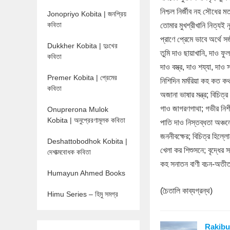
নিশ্চল নির্জীব নহ সৌধের
Jonopriyo Kobita | জনপ্রিয়
কবিতা
তোমার মুখশ্রীখানি নিত্যই 
প্রাণে প্রেমে ভাবে অর্থে
Dukkher Kobita | দুঃখের
তুমি দাও ছায়াখানি, দাও ফু
কবিতা
দাও বস্ত্র, দাও শয্যা, দাও 
Premer Kobita | প্রেমের
নিশিদিন মর্মরিয়া কহ কত কথ
কবিতা
অজানা ভাষার মন্ত্র; বিচিত্
গাও জাগরণগাথা; গভীর নিশ
Onuprerona Mulok
Kobita | অনুপ্রেরণামূলক কবিতা
পাতি দাও নিস্তব্ধতা অঞ্চ
জননীবক্ষের; বিচিত্র হিল্
Deshattobodhok Kobita |
খেলা কর শিশুসনে; বৃদ্ধের 
দেশাত্মবোধক কবিতা
কহ সনাতন বাণী বচন-অত
Humayun Ahmed Books
(চৈতালি কাব্যগ্রন্থ)
Himu Series – হিমু সমগ্র
Rakibu