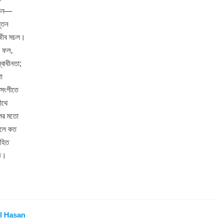
 মতন—
নূতন
 সজীব সচল।
ল ফল,
স্বাধীনতা;
া
র সংগীতে
ীথে
লের মতো
লোলে কত
সহিত
ীত।
l Hasan