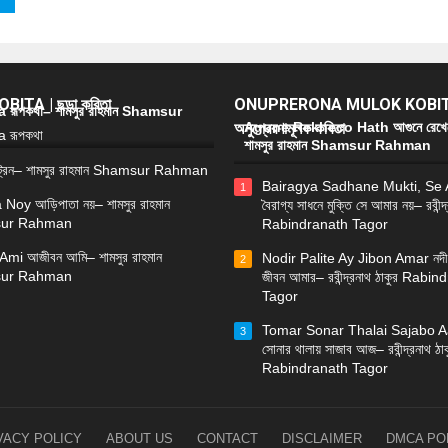
ITA | ছড়া কবিতা
ONUPRERONA MULOK KOBIT
রূপকথা– শামসুর রাহমান Shamsur
অনুপ্রেরণামূলক কবিতা
Agune Rekheco Hath আগুনে রেখে
শামসুর রাহমান Shamsur Rahman
্রেন– শামসুর রাহমান Shamsur Rahman
Bairagya Sadhane Mukti, Se
1
 Noy আড়িপাতা নয়– শামসুর রাহমান
বৈরাগ্য সাধনে মুক্তি সে আমার নয়– রবীন্দ
ur Rahman
Rabindranath Tagor
Ami আজীবন আমি– শামসুর রাহমান
Nodir Palite Ay Jibon Amar নদী
2
ur Rahman
জীবন আমার– রবীন্দ্রনাথ ঠাকুর Rabi
Tagor
Tomar Sonar Thalai Sajabo Aa
3
সোনার থালায় সাজাব আজ– রবীন্দ্রনাথ ঠাক
Rabindranath Tagor
VACY POLICY
ABOUT US
CONTACT
DISCLAIMER
DMCA PO