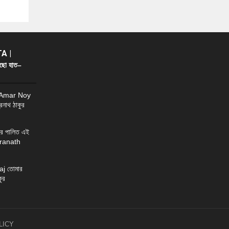
A |
ছো হাত–
 Amar Noy
্রনাথ ঠাকুর
র পালিত এই
ndranath
j তোমার
ুর
LICY