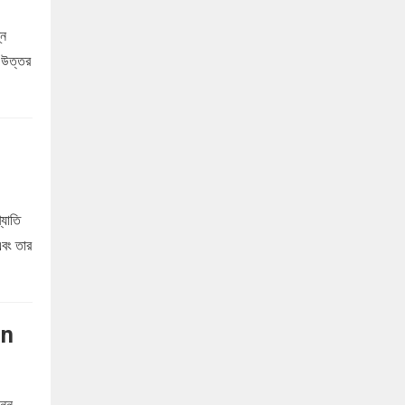
্ন
 উত্তর
্যাতি
এবং তার
an
ন্ন