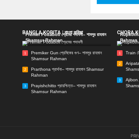
BANGLA KOBITA | বাংলা কবিতা
CHORA KOB
Premer Podaboli প্রেমের পদাবলী– শামসুর রাহমান
Rupkotha 
Shamsur Rahman
Rahman
Premiker Gun প্রেমিকের গুণ– শামসুর রাহমান
Train ট
1
1
Shamsur Rahman
Aripata
2
Prarthona প্রার্থনা– শামসুর রাহমান Shamsur
Shams
2
Rahman
Ajibon 
3
Prayishchitto প্রায়শ্চিত্ত– শামসুর রাহমান
Shams
3
Shamsur Rahman
PRI