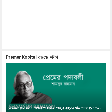
Premer Kobita | প্রেমের কবিতা
Premer Podaboli প্রেমের পদাবলী– শামসুর রাহমান Shamsur Rahman