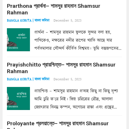
Prarthona প্রার্থনা– শামসুর রাহমান Shamsur
একান্ত জরুরি- নইলে একটি দেয়াল নিমেষেই ভীষণ
Rahman
দাঁড়িয়ে...
Read more
December 5, 2023
BANGLA KOBITA | বাংলা কবিতা
প্রার্থনা – শামসুর রাহমান ফুলকে সুন্দর বলা হয়,
পাখিকেও, নক্ষত্রের নদীর রূপের খ্যাতি আছে যার
পর্বতমালার সৌন্দর্য কীর্তিত বিশ্বময়। তুমি বস্তুজগতের
অন্তর্গত, প্রকৃতির ঘনিষ্ঠ প্রতিবেশিনী, কিন্তু তোমার এবং
Prayishchitto প্রায়শ্চিত্ত– শামসুর রাহমান Shamsur
তার সুষমায় পার্থক্য অনেক। তোমাকে সুন্দরী বলা চলে,
Rahman
অন্তত আমি তো তাই...
Read more
December 5, 2023
BANGLA KOBITA | বাংলা কবিতা
প্রায়শ্চিত্ত – শামসুর রাহমান প্রত্যহ কিছু না কিছু দৃশ্য
আমি চুরি ক’রে নিই। ভিন্ন চরিত্রের রৌদ্র, আলাদা
জ্যোৎস্নার বিনম্র কম্পন, অগোচর রাস্তা এবং গ্রন্থের
অত্যন্ত রহস্যময় লিপি চুরি করে নিই; সিঁড়ির আড়ালে
Proloyante প্রলয়ান্তে– শামসুর রাহমান Shamsur
ছায়াচ্ছন্ন মোহন মিথুন মূর্তি, লোপামুদ্রা ভীষণ বিব্রত