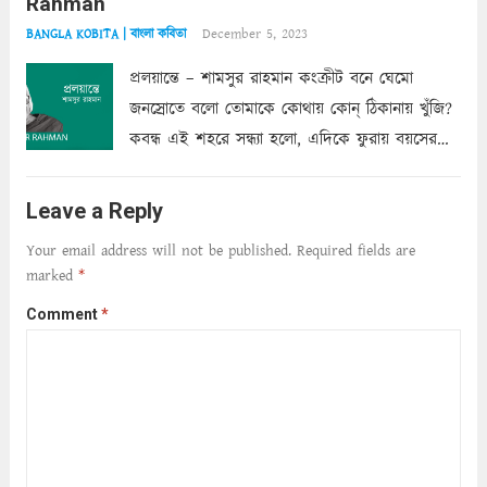
Rahman
শাড়ির...
Read more
December 5, 2023
BANGLA KOBITA | বাংলা কবিতা
প্রলয়ান্তে – শামসুর রাহমান কংক্রীট বনে ঘেমো
জনস্রোতে বলো তোমাকে কোথায় কোন্‌ ঠিকানায় খুঁজি?
কবন্ধ এই শহরে সন্ধ্যা হলো, এদিকে ফুরায় বয়সের
ক্ষীণ পুঁজি। সেই কবে থেকে চলেছে অন্বেষণ। ক্লান্তি
আমার শরীরে সখ্য গড়ে, তোমার গহন ঊর্মিল যৌবন
Leave a Reply
আনে আশ্বন...
Read more
Your email address will not be published.
Required fields are
marked
*
Comment
*