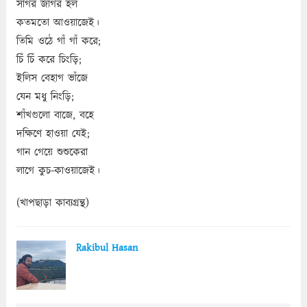
সাগর জাগর হল
কতমতো আওয়াজেই।
তিমি ওঠে গাঁ গাঁ করে;
চিঁ চিঁ করে চিংড়ি;
ইলিস বেহাগ ভাঁজে
যেন মধু নিংড়ি;
শাঁখগুলো বাজে, বহে
দক্ষিণে হাওয়া যেই;
গান গেয়ে শুশুকেরা
লাগে কুচ-কাওয়াজেই।
(খাপছাড়া কাব্যগ্রন্থ)
Rakibul Hasan