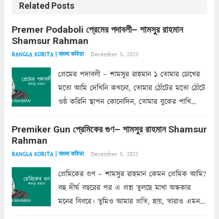
Related Posts
Premer Podaboli প্রেমের পদাবলী– শামসুর রাহমান
Shamsur Rahman
December 5, 2023
BANGLA KOBITA | বাংলা কবিতা
প্রেমের পদাবলী – শামসুর রাহমান ১ তোমার চোখের
মতো আমি দেখিনি কখনো, তোমার ঠোঁটের মতো ঠোঁটে
ওষ্ঠ করিনি স্থাপন কোনোদিন, তোমার বুকের পাখি
একদা ধ্বনিত এ জীবনে। তোমার চুলের মতো চুল
Premiker Gun প্রেমিকের গুণ– শামসুর রাহমান Shamsur
কোথাও কি এরকম ছায়া দেয় ক্লান্তির প্রহরে? মুছে
Rahman
ফেলে...
Read more
December 5, 2023
BANGLA KOBITA | বাংলা কবিতা
প্রেমিকের গুণ – শামসুর রাহমান কেমন প্রেমিক আমি?
বহু দীর্ঘ বছরের পর এ প্রশ্ন তুলছে মাখা অন্ধকার
মনের বিবরে। তুমিও আমার প্রতি, হায়, তারাও এমন
ক’রে আজকাল মাঝে-মাঝে, মনে হয়, প্রশ্নের উত্তর