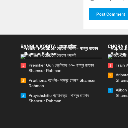
BANGLA KOBITA | বাংলা কবিতা
CHORA KOB
Premer Podaboli প্রেমের পদাবলী– শামসুর রাহমান
Rupkotha 
Shamsur Rahman
Rahman
Premiker Gun প্রেমিকের গুণ– শামসুর রাহমান
Train ট
1
1
Shamsur Rahman
Aripata
2
Prarthona প্রার্থনা– শামসুর রাহমান Shamsur
Shams
2
Rahman
Ajibon 
3
Prayishchitto প্রায়শ্চিত্ত– শামসুর রাহমান
Shams
3
Shamsur Rahman