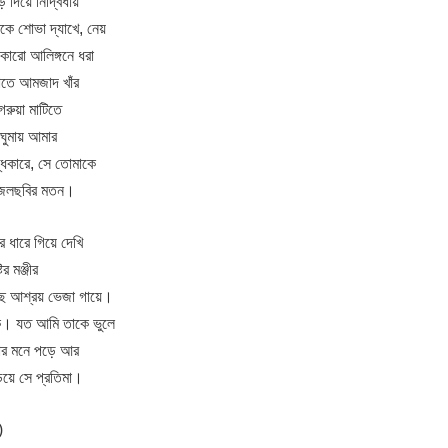
 দিয়ে নিদ্বির্ধায়
ে শোভা দ্যাখে, নেয়
 কারো আলিঙ্গনে ধরা
াতে আমজাদ খাঁর
েরুয়া মাটিতে
া ঘুমায় আমার
ধকারে, সে তোমাকে
ত জলছবির মতন।
 ধারে গিয়ে দেখি
র মঞ্জীর
েছে আশ্রয় ভেজা গায়ে।
। যত আমি তাকে ভুলে
তার মনে পড়ে আর
িয়ে সে প্রতিমা।
)