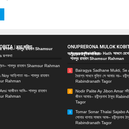
ITA | ছড়া কবিতা
ONUPRERONA MULOK KOBIT
রূপকথা– শামসুর রাহমান Shamsur
অনুপ্রেরণামূলক কবিতা
Agune Rekheco Hath আগুনে রেখে
শামসুর রাহমান Shamsur Rahman
্রেন– শামসুর রাহমান Shamsur Rahman
Bairagya Sadhane Mukti, Se
1
 Noy আড়িপাতা নয়– শামসুর রাহমান
বৈরাগ্য সাধনে মুক্তি সে আমার নয়– রবীন্দ
ur Rahman
Rabindranath Tagor
Ami আজীবন আমি– শামসুর রাহমান
Nodir Palite Ay Jibon Amar নদী
2
ur Rahman
জীবন আমার– রবীন্দ্রনাথ ঠাকুর Rabi
Tagor
Tomar Sonar Thalai Sajabo Aa
3
সোনার থালায় সাজাব আজ– রবীন্দ্রনাথ ঠাক
Rabindranath Tagor