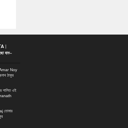
A |
ছো হাত–
 Amar Noy
্রনাথ ঠাকুর
র পালিত এই
ndranath
j তোমার
ুর