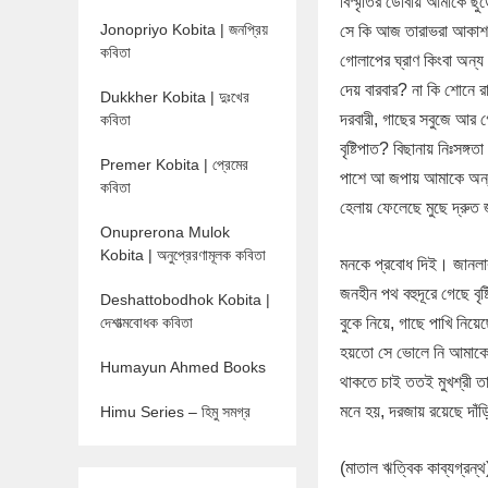
বিস্মৃতির ডোবায় আমাকে ছুঁড়ে
Jonopriyo Kobita | জনপ্রিয়
সে কি আজ তারাভরা আকাশক
কবিতা
গোলাপের ঘ্রাণ কিংবা অন্য
দেয় বারবার? না কি শোনে র
Dukkher Kobita | দুঃখের
দরবারী, গাছের সবুজে আর গ
কবিতা
বৃষ্টিপাত? বিছানায় নিঃসঙ্গত
Premer Kobita | প্রেমের
পাশে আ জপায় আমাকে অন্
কবিতা
হেলায় ফেলেছে মুছে দ্রু
Onuprerona Mulok
Kobita | অনুপ্রেরণামূলক কবিতা
মনকে প্রবোধ দিই। জানলার
জনহীন পথ বহুদূরে গেছে বৃষ্টি
Deshattobodhok Kobita |
দেশাত্মবোধক কবিতা
বুকে নিয়ে, গাছে পাখি নিয়
হয়তো সে ভোলে নি আমাকে
Humayun Ahmed Books
থাকতে চাই ততই মুখশ্রী 
মনে হয়, দরজায় রয়েছে দাঁড়
Himu Series – হিমু সমগ্র
(মাতাল ঋত্বিক কাব্যগ্রন্থ