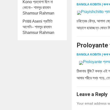
Kono প্রত্যাশা ছিল না
BANGLA KOBITA | বাংলা ক
কোনো– শামসুর রাহমান
Shamsur Rahman
চরিত্রের রৌদ্র, আলাদা জ্য
Prititi Aseni প্রতীতি
আসেনি– শামসুর রাহমান
আড়ালে ছায়াচ্ছন্ন মোহন মিথু
Shamsur Rahman
Proloyante প
BANGLA KOBITA | বাংলা ক
ঠিকানায় খুঁজি? কবন্ধ এই 
আমার শরীরে সখ্য গড়ে, ত
Leave a Reply
Your email address wi