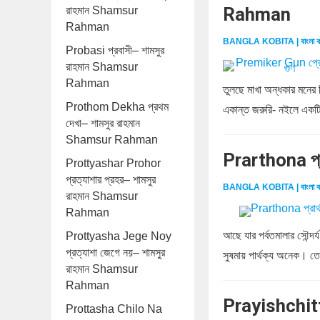
Rahman
রাহমান Shamsur
Rahman
BANGLA KOBITA | বাংলা ক
Probasi প্রবাসী– শামসুর
রাহমান Shamsur
Rahman
তুলছে মাখা অন্ধকার মনের
Prothom Dekha প্রথম
একান্ত জরুরি- নইলে একটি
দেখা– শামসুর রাহমান
Shamsur Rahman
Prarthona প্
Prottyashar Prohor
প্রত্যাশার প্রহর– শামসুর
BANGLA KOBITA | বাংলা ক
রাহমান Shamsur
Rahman
আছে যার পর্বতমালার সৌন্দর্
Prottyasha Jege Noy
প্রত্যাশা জেগে নয়– শামসুর
সুষমায় পার্থক্য অনেক। তো
রাহমান Shamsur
Rahman
Prayishchitt
Prottasha Chilo Na