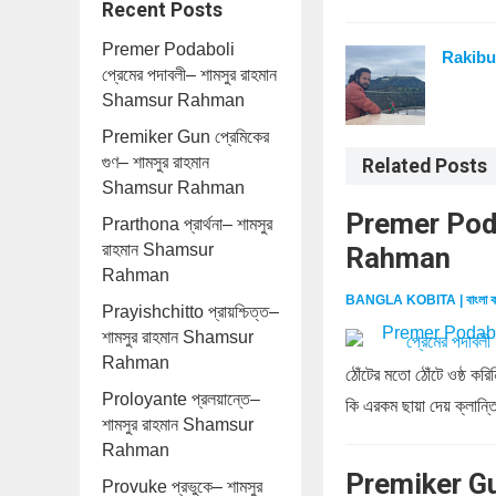
Recent Posts
Premer Podaboli
Rakibu
প্রেমের পদাবলী– শামসুর রাহমান
Shamsur Rahman
Premiker Gun প্রেমিকের
গুণ– শামসুর রাহমান
Related Posts
Shamsur Rahman
Premer Podab
Prarthona প্রার্থনা– শামসুর
রাহমান Shamsur
Rahman
Rahman
BANGLA KOBITA | বাংলা ক
Prayishchitto প্রায়শ্চিত্ত–
শামসুর রাহমান Shamsur
Rahman
ঠোঁটের মতো ঠোঁটে ওষ্ঠ ক
Proloyante প্রলয়ান্তে–
কি এরকম ছায়া দেয় ক্লান্ত
শামসুর রাহমান Shamsur
Rahman
Premiker Gun
Provuke প্রভুকে– শামসুর