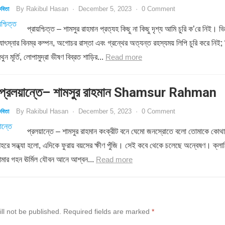
By
Rakibul Hasan
·
December 5, 2023
·
0 Comment
বিতা
প্রায়শ্চিত্ত – শামসুর রাহমান প্রত্যহ কিছু না কিছু দৃশ্য আমি চুরি ক’রে নিই। ভি
োৎস্নার বিনম্র কম্পন, অগোচর রাস্তা এবং গ্রন্থের অত্যন্ত রহস্যময় লিপি চুরি করে নিই; 
ন মূর্তি, লোপামুদ্রা ভীষণ বিব্রত শাড়ির...
Read more
্রলয়ান্তে– শামসুর রাহমান Shamsur Rahman
By
Rakibul Hasan
·
December 5, 2023
·
0 Comment
বিতা
প্রলয়ান্তে – শামসুর রাহমান কংক্রীট বনে ঘেমো জনস্রোতে বলো তোমাকে কোথা
শহরে সন্ধ্যা হলো, এদিকে ফুরায় বয়সের ক্ষীণ পুঁজি। সেই কবে থেকে চলেছে অন্বেষণ। ক্লান
োমার গহন ঊর্মিল যৌবন আনে আশ্বন...
Read more
ll not be published.
Required fields are marked
*