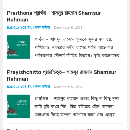
ক’রে আজকাল মাঝে-মাঝে, মনে হয়, প্রশ্নের উত্তর
Prarthona প্রার্থনা– শামসুর রাহমান Shamsur
একান্ত জরুরি- নইলে একটি দেয়াল নিমেষেই ভীষণ
Rahman
দাঁড়িয়ে...
Read more
December 5, 2023
BANGLA KOBITA | বাংলা কবিতা
প্রার্থনা – শামসুর রাহমান ফুলকে সুন্দর বলা হয়,
পাখিকেও, নক্ষত্রের নদীর রূপের খ্যাতি আছে যার
পর্বতমালার সৌন্দর্য কীর্তিত বিশ্বময়। তুমি বস্তুজগতের
অন্তর্গত, প্রকৃতির ঘনিষ্ঠ প্রতিবেশিনী, কিন্তু তোমার এবং
Prayishchitto প্রায়শ্চিত্ত– শামসুর রাহমান Shamsur
তার সুষমায় পার্থক্য অনেক। তোমাকে সুন্দরী বলা চলে,
Rahman
অন্তত আমি তো তাই...
Read more
December 5, 2023
BANGLA KOBITA | বাংলা কবিতা
প্রায়শ্চিত্ত – শামসুর রাহমান প্রত্যহ কিছু না কিছু দৃশ্য
আমি চুরি ক’রে নিই। ভিন্ন চরিত্রের রৌদ্র, আলাদা
জ্যোৎস্নার বিনম্র কম্পন, অগোচর রাস্তা এবং গ্রন্থের
অত্যন্ত রহস্যময় লিপি চুরি করে নিই; সিঁড়ির আড়ালে