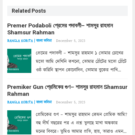
Related Posts
Premer Podaboli প্রেমের পদাবলী– শামসুর রাহমান
Shamsur Rahman
December 5, 2023
BANGLA KOBITA | বাংলা কবিতা
প্রেমের পদাবলী – শামসুর রাহমান ১ তোমার চোখের
মতো আমি দেখিনি কখনো, তোমার ঠোঁটের মতো ঠোঁটে
ওষ্ঠ করিনি স্থাপন কোনোদিন, তোমার বুকের পাখি
একদা ধ্বনিত এ জীবনে। তোমার চুলের মতো চুল
Premiker Gun প্রেমিকের গুণ– শামসুর রাহমান Shamsur
কোথাও কি এরকম ছায়া দেয় ক্লান্তির প্রহরে? মুছে
Rahman
ফেলে...
Read more
December 5, 2023
BANGLA KOBITA | বাংলা কবিতা
প্রেমিকের গুণ – শামসুর রাহমান কেমন প্রেমিক আমি?
বহু দীর্ঘ বছরের পর এ প্রশ্ন তুলছে মাখা অন্ধকার
মনের বিবরে। তুমিও আমার প্রতি, হায়, তারাও এমন