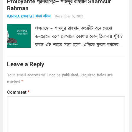
Proloyante প্রলয়ান্তে– শামসুর রাহমান Shamsur
ছায়াচ্ছন্ন মোহন মিথুন মূর্তি, লোপামুদ্রা ভীষণ বিব্রত
Rahman
শাড়ির...
Read more
December 5, 2023
BANGLA KOBITA | বাংলা কবিতা
প্রলয়ান্তে – শামসুর রাহমান কংক্রীট বনে ঘেমো
জনস্রোতে বলো তোমাকে কোথায় কোন্‌ ঠিকানায় খুঁজি?
কবন্ধ এই শহরে সন্ধ্যা হলো, এদিকে ফুরায় বয়সের
ক্ষীণ পুঁজি। সেই কবে থেকে চলেছে অন্বেষণ। ক্লান্তি
আমার শরীরে সখ্য গড়ে, তোমার গহন ঊর্মিল যৌবন
Leave a Reply
আনে আশ্বন...
Read more
Your email address will not be published.
Required fields are
marked
*
Comment
*