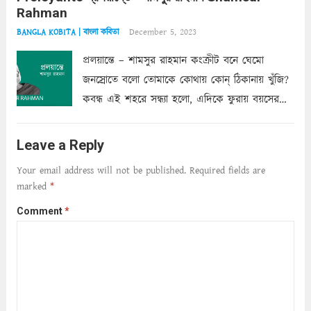
Rahman
শাড়ির...
Read more
December 5, 2023
BANGLA KOBITA | বাংলা কবিতা
প্রলয়ান্তে – শামসুর রাহমান কংক্রীট বনে ঘেমো
জনস্রোতে বলো তোমাকে কোথায় কোন্‌ ঠিকানায় খুঁজি?
কবন্ধ এই শহরে সন্ধ্যা হলো, এদিকে ফুরায় বয়সের
ক্ষীণ পুঁজি। সেই কবে থেকে চলেছে অন্বেষণ। ক্লান্তি
আমার শরীরে সখ্য গড়ে, তোমার গহন ঊর্মিল যৌবন
Leave a Reply
আনে আশ্বন...
Read more
Your email address will not be published.
Required fields are
marked
*
Comment
*