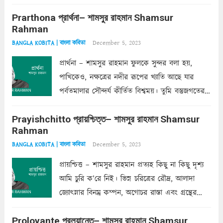
ক’রে আজকাল মাঝে-মাঝে, মনে হয়, প্রশ্নের উত্তর
Prarthona প্রার্থনা– শামসুর রাহমান Shamsur
একান্ত জরুরি- নইলে একটি দেয়াল নিমেষেই ভীষণ
Rahman
দাঁড়িয়ে...
Read more
December 5, 2023
BANGLA KOBITA | বাংলা কবিতা
প্রার্থনা – শামসুর রাহমান ফুলকে সুন্দর বলা হয়,
পাখিকেও, নক্ষত্রের নদীর রূপের খ্যাতি আছে যার
পর্বতমালার সৌন্দর্য কীর্তিত বিশ্বময়। তুমি বস্তুজগতের
অন্তর্গত, প্রকৃতির ঘনিষ্ঠ প্রতিবেশিনী, কিন্তু তোমার এবং
Prayishchitto প্রায়শ্চিত্ত– শামসুর রাহমান Shamsur
তার সুষমায় পার্থক্য অনেক। তোমাকে সুন্দরী বলা চলে,
Rahman
অন্তত আমি তো তাই...
Read more
December 5, 2023
BANGLA KOBITA | বাংলা কবিতা
প্রায়শ্চিত্ত – শামসুর রাহমান প্রত্যহ কিছু না কিছু দৃশ্য
আমি চুরি ক’রে নিই। ভিন্ন চরিত্রের রৌদ্র, আলাদা
জ্যোৎস্নার বিনম্র কম্পন, অগোচর রাস্তা এবং গ্রন্থের
অত্যন্ত রহস্যময় লিপি চুরি করে নিই; সিঁড়ির আড়ালে
Proloyante প্রলয়ান্তে– শামসুর রাহমান Shamsur
ছায়াচ্ছন্ন মোহন মিথুন মূর্তি, লোপামুদ্রা ভীষণ বিব্রত