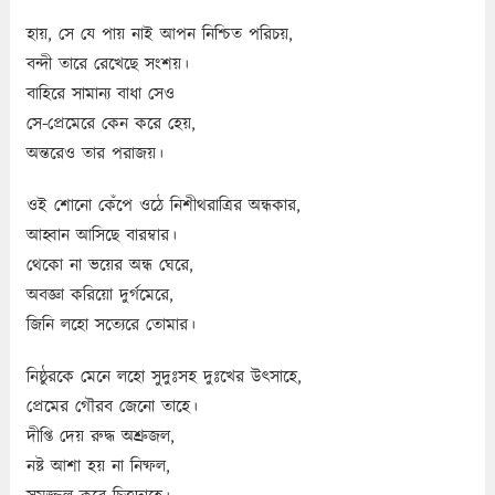
হায়, সে যে পায় নাই আপন নিশ্চিত পরিচয়,
বন্দী তারে রেখেছে সংশয়।
বাহিরে সামান্য বাধা সেও
সে-প্রেমেরে কেন করে হেয়,
অন্তরেও তার পরাজয়।
ওই শোনো কেঁপে ওঠে নিশীথরাত্রির অন্ধকার,
আহ্বান আসিছে বারম্বার।
থেকো না ভয়ের অন্ধ ঘেরে,
অবজ্ঞা করিয়ো দুর্গমেরে,
জিনি লহো সত্যেরে তোমার।
নিষ্ঠুরকে মেনে লহো সুদুঃসহ দুঃখের উৎসাহে,
প্রেমের গৌরব জেনো তাহে।
দীপ্তি দেয় রুদ্ধ অশ্রুজল,
নষ্ট আশা হয় না নিষ্ফল,