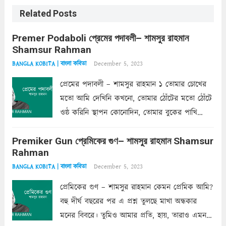
Related Posts
Premer Podaboli প্রেমের পদাবলী– শামসুর রাহমান
Shamsur Rahman
December 5, 2023
BANGLA KOBITA | বাংলা কবিতা
প্রেমের পদাবলী – শামসুর রাহমান ১ তোমার চোখের
মতো আমি দেখিনি কখনো, তোমার ঠোঁটের মতো ঠোঁটে
ওষ্ঠ করিনি স্থাপন কোনোদিন, তোমার বুকের পাখি
একদা ধ্বনিত এ জীবনে। তোমার চুলের মতো চুল
Premiker Gun প্রেমিকের গুণ– শামসুর রাহমান Shamsur
কোথাও কি এরকম ছায়া দেয় ক্লান্তির প্রহরে? মুছে
Rahman
ফেলে...
Read more
December 5, 2023
BANGLA KOBITA | বাংলা কবিতা
প্রেমিকের গুণ – শামসুর রাহমান কেমন প্রেমিক আমি?
বহু দীর্ঘ বছরের পর এ প্রশ্ন তুলছে মাখা অন্ধকার
মনের বিবরে। তুমিও আমার প্রতি, হায়, তারাও এমন